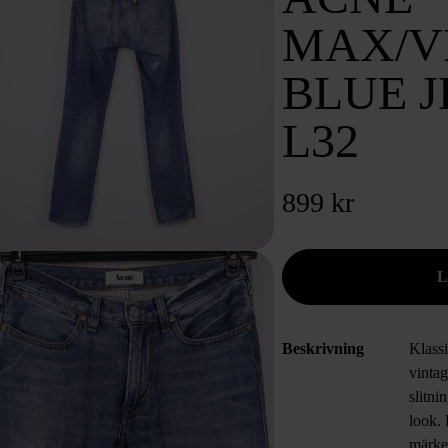
MAX/V
BLUE J
L32
899 kr
Beskrivning
Klass
vinta
slitni
look. 
märke 