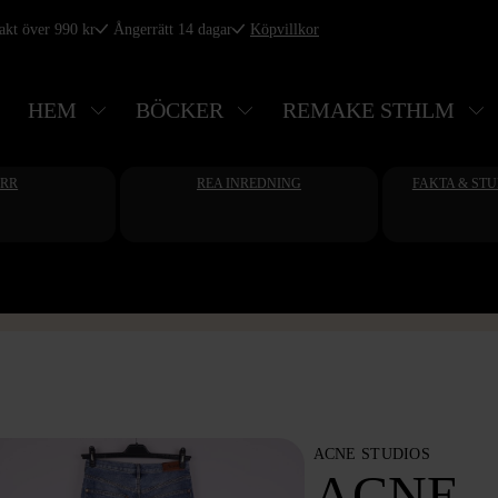
rakt över 990 kr
Ångerrätt 14 dagar
Köpvillkor
HEM
BÖCKER
REMAKE STHLM
ERR
REA INREDNING
FAKTA & ST
ACNE STUDIOS
ACNE