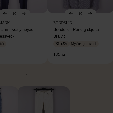
1/5
1/5
MANN
BONDELID
ann - Kostymbyxor
Bondelid - Randig skjorta -
essveck
Blå vit
ick
XL (52)
Mycket gott skick
199 kr
ÅN SAMMA VARUMÄ
Hitta produkter från samma varumärke