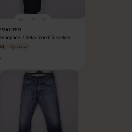
1/5
ESHOPPEN
eShoppen 2-delar mörkblå kostym
54)
Nytt skick
r