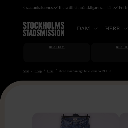
Hoppa
< stadsmissionen.se
Bidra till ett mänskligare samhälle
Fri f
till
huvudinnehåll
DAM
HERR
REA DAM
REA H
Start
Shop
Herr
Acne max/vintage blue jeans W29 L32