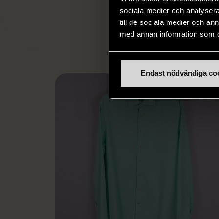
utanför arbetsmark
sociala medier och analysera 
L
eller annat 
till de sociala medier och a
med annan information som du 
Endast nödvändiga co