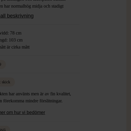
en har normalhög midja och stadigt
yg som ger en tidlös känsla.
all beskrivning
vidd: 78 cm
ngd: 103 cm
ått är cirka mått
9
t skick
ten har använts men är av fin kvalitet,
an förekomma mindre förslitningar.
mer om hur vi bedömer
sblå