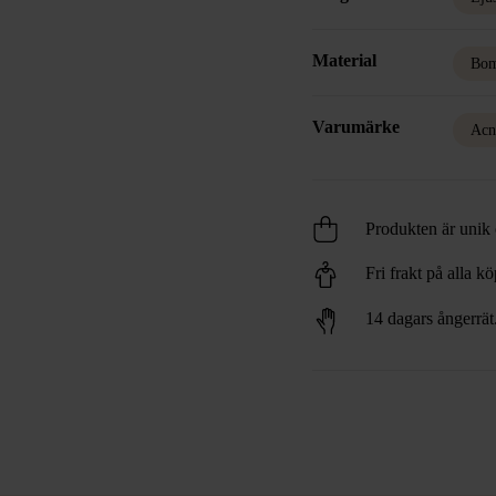
Material
Bom
Varumärke
Acn
Produkten är unik o
Fri frakt på alla k
14 dagars ångerrät