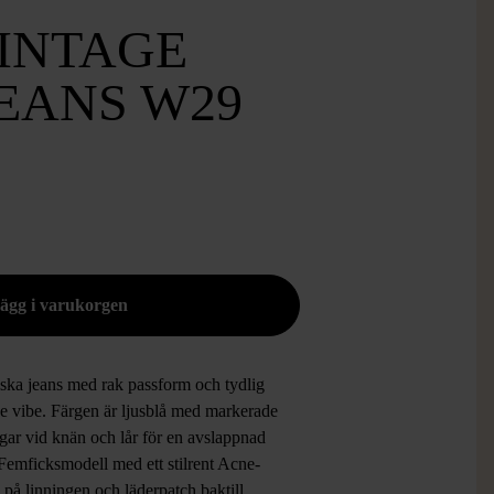
INTAGE
EANS W29
iska jeans med rak passform och tydlig
ge vibe. Färgen är ljusblå med markerade
ngar vid knän och lår för en avslappnad
Femficksmodell med ett stilrent Acne-
på linningen och läderpatch baktill.