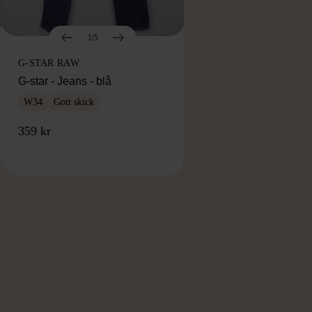
1/5
G-STAR RAW
G-star - Jeans - blå
W34
Gott skick
359 kr
RKE