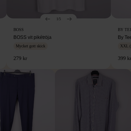
1/5
BOSS
BY TE
BOSS vit pikétröja
By Te
Mycket gott skick
XXL (
279 kr
399 k