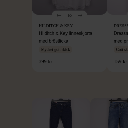
1/5
HILDITCH & KEY
DRESS
Hilditch & Key linneskjorta
Dressm
med bröstficka
med pr
Mycket gott skick
Gott sk
399 kr
159 kr
FR