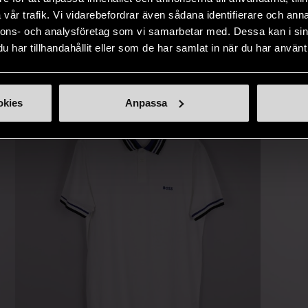
naden på ett
nytt liv åt befintliga produkter.
inte finns
vår trafik. Vi vidarebefordrar även sådana identifierare och anna
IKNANDE PRODUKT
sätt.
nnons- och analysföretag som vi samarbetar med. Dessa kan i sin
har tillhandahållit eller som de har samlat in när du har använt 
Hitta produkter som påminner om denna
okies
Anpassa