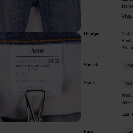
Jeans
denimt
Visa 
Detaljer
Midje
Benlä
Alla m
Storlek
W2
Skick
Got
Produk
det k
Läs 
Färg
Lju