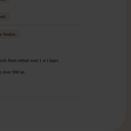
ull
e Studios
ch finns enbart som 1 st i lager.
öp över 990 kr.
.