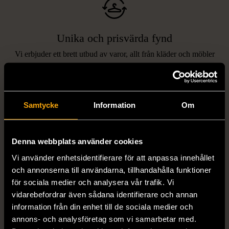
Unika och prisvärda fynd
Vi erbjuder ett brett utbud av varor, allt från kläder och möbler
LIKNANDE PRODUKTER
till böcker och elektronik i våra butiker. Du har chansen att hitta
unika och originella föremål som inte finns i vanliga butiker.
Hitta produkter som påminner om denna
Samtycke
Information
Om
Denna webbplats använder cookies
Vi använder enhetsidentifierare för att anpassa innehållet
och annonserna till användarna, tillhandahålla funktioner
för sociala medier och analysera vår trafik. Vi
vidarebefordrar även sådana identifierare och annan
1/5
1/5
information från din enhet till de sociala medier och
annons- och analysföretag som vi samarbetar med.
STENSTRÖMS
BOSS