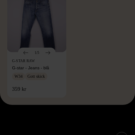
1/5
G-STAR RAW
G-star - Jeans - blå
W34
Gott skick
359 kr