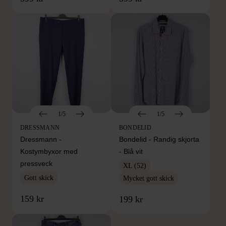
1/5
1/5
DRESSMANN
BONDELID
Dressmann -
Bondelid - Randig skjorta
Kostymbyxor med
- Blå vit
pressveck
XL (52)
Gott skick
Mycket gott skick
159 kr
199 kr