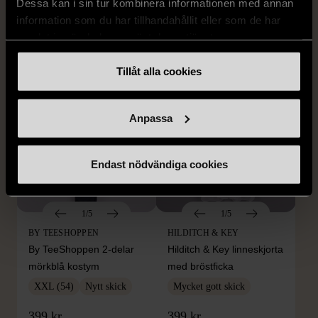
Stenströms skjorta turkos
BOSS vit pikétröja
Dessa kan i sin tur kombinera informationen med annan
information som du har tillhandahållit eller som de har
L (50)
Gott skick
Mycket gott skick
samlat in när du har använt deras tjänster.
259 kr
279 kr
Tillåt alla cookies
Anpassa
Endast nödvändiga cookies
1/5
1/5
BY TEESHOPPEN
HILDITCH & KEY
By TeeShoppen 2-delar
Hilditch & Key linneskjorta
mörkblå kostym
med bröstficka
XXL (54)
Nytt skick
Mycket gott skick
399 kr
399 kr