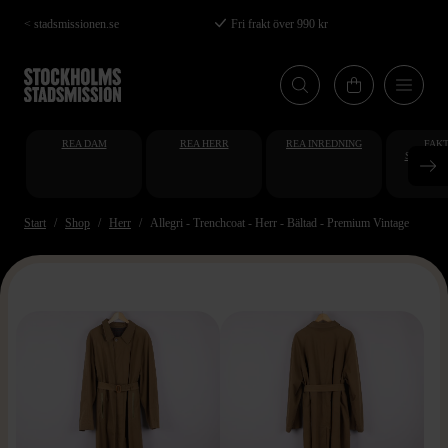
Hoppa
< stadsmissionen.se
Fri frakt över 990 kr
till
huvudinnehåll
REA DAM
REA HERR
REA INREDNING
FAKT
STUDENT
AT
Start
Shop
Herr
Allegri - Trenchcoat - Herr - Bältad - Premium Vintage