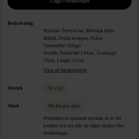
Beskrivning
Produkt: Trenchcoat, Mönstrat foder,
Bältad, Dolda knappar, Fickor
Varumärke: Allegri
Storlek: Bröstvidd 130cm, Ärmlängd
74cm, Längd 133cm
Färg: Brun
Visa all beskrivning
Material: 90% Bomull, 10% PU
Skick: Mycket Gott Skick, Liten fläck vid
Storlek
XL (52)
krage bak
Skick
Mycket gott skick
Produkten är sparsamt använd, är av fin
kvalitet och ska inte ha några skador eller
förslitningar.