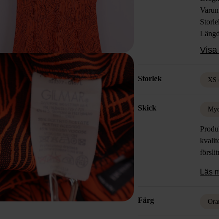
Varum
Storl
Längd
petite
Visa 
Färg: 
Mater
Storlek
Skick
XS 
Skick
Myc
Produk
kvalit
försli
Läs 
Färg
Ora