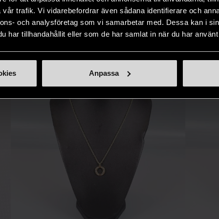
IKNANDE PRODUKT
sätt.
vår trafik. Vi vidarebefordrar även sådana identifierare och anna
nnons- och analysföretag som vi samarbetar med. Dessa kan i sin
Hitta produkter som påminner om denna
har tillhandahållit eller som de har samlat in när du har använt 
okies
Anpassa