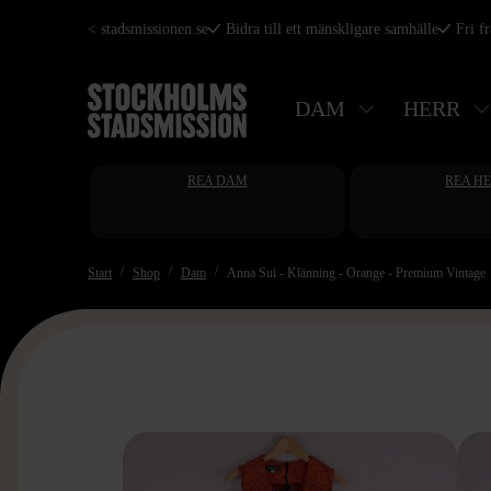
Hoppa
< stadsmissionen.se
Bidra till ett mänskligare samhälle
Fri f
till
huvudinnehåll
DAM
HERR
REA DAM
REA H
Start
Shop
Dam
Anna Sui - Klänning - Orange - Premium Vintage