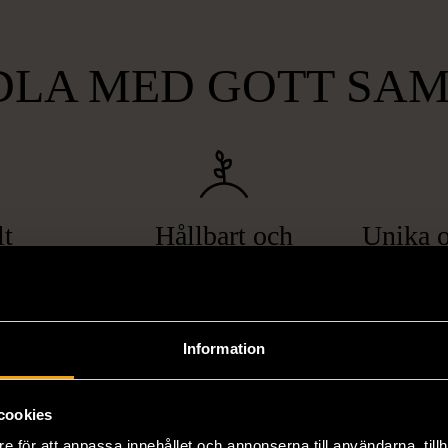
LA MED GOTT SA
lt
Hållbart och
Unika o
gande
miljövänligt
att bryta
Genom att handla second hand
Vi erbjuder
pa hemlöshet
minskar du din miljöpåverkan
varor, allt f
Information
er i svåra
avsevärt. Istället för att köpa
till böcker 
i våra butiker
nyproducerade varor får du
butiker. Du 
ner som står
möjlighet att återanvända och ge
unika och or
cookies
naden på ett
nytt liv åt befintliga produkter.
inte finns
e för att anpassa innehållet och annonserna till användarna, tillh