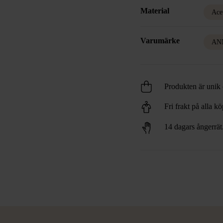
Material
Ace
Varumärke
AN
Produkten är unik o
Fri frakt på alla k
14 dagars ångerrät