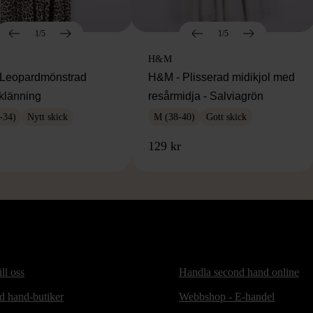
1/5
1/5
H&M
Leopardmönstrad
H&M - Plisserad midikjol med
klänning
resårmidja - Salviagrön
-34)
Nytt skick
M (38-40)
Gott skick
129 kr
ill oss
Handla second hand online
d hand-butiker
Webbshop - E-handel