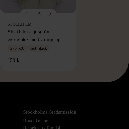
1/5
STOCKH LM
Stockh lm - Ljusgrön
viskosblus med v-ringning
S (34-36)
Gott skick
159 kr
Stockholms Stadsmission
Huvudkontor:
Hesselmans Torg 14