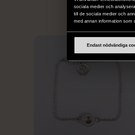
L
eller annat 
sociala medier och analysera 
till de sociala medier och a
med annan information som du 
Endast nödvändiga co