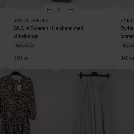
1/5
SNÖ OF SWEDEN
DYRB
SNÖ of Sweden - Halsband med
Dyrbe
cirkelhänge
blomf
Gott skick
Mycket
169 kr
249 k