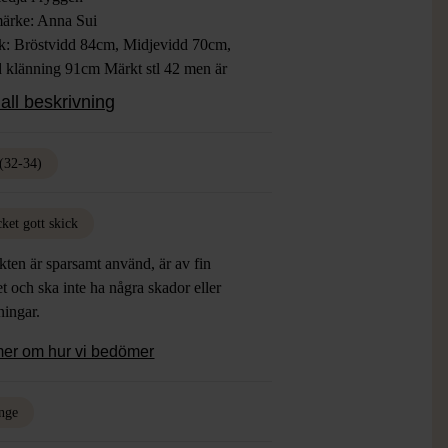
ärke: Anna Sui
ek: Bröstvidd 84cm, Midjevidd 70cm,
 klänning 91cm Märkt stl 42 men är
all beskrivning
Orange, Svarta linjer
ial: 55% Acetat 45% Viskos
: Mycket gott skick
(32-34)
ket gott skick
ten är sparsamt använd, är av fin
et och ska inte ha några skador eller
tningar.
mer om hur vi bedömer
nge