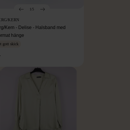
1/5
ERG/KERN
rg/Kern - Delise - Halsband med
ormat hänge
 gott skick
r