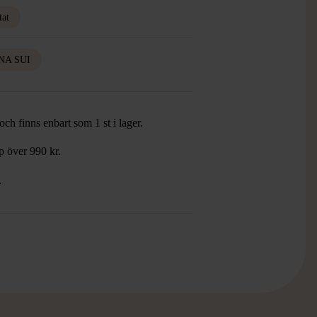
tat
NA SUI
ch finns enbart som 1 st i lager.
öp över 990 kr.
.