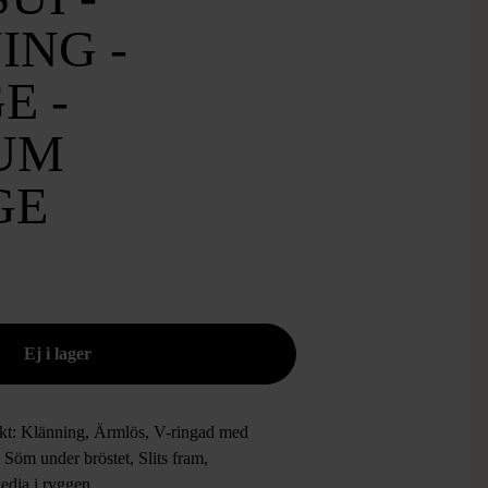
ING -
E -
UM
GE
kt: Klänning, Ärmlös, V-ringad med
 Söm under bröstet, Slits fram,
edja i ryggen