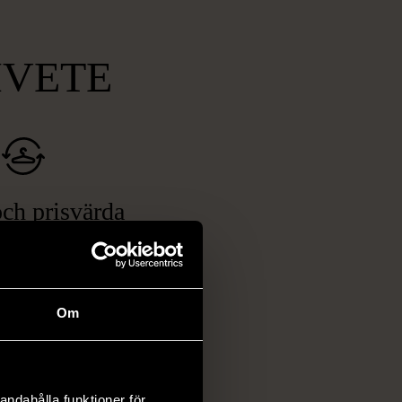
MVETE
ch prisvärda
fynd
 ett brett utbud av
rån kläder och möbler
Om
och elektronik i våra
har chansen att hitta
iginella föremål som
 i vanliga butiker.
andahålla funktioner för