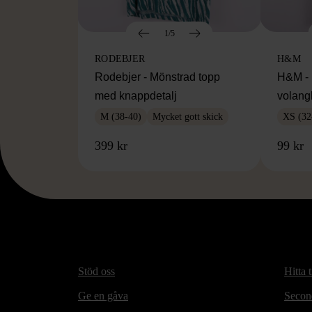
1/5
RODEBJER
H&M
Rodebjer - Mönstrad topp
H&M - 
med knappdetalj
volang
M (38-40)
Mycket gott skick
XS (32
399 kr
99 kr
Stöd oss
Hitta t
Ge en gåva
Secon