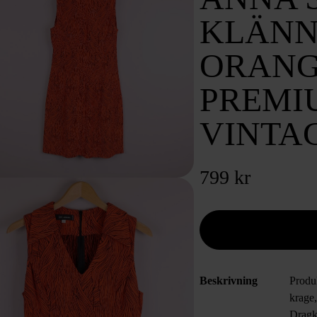
KLÄNN
ORANG
PREMI
VINTA
799 kr
Beskrivning
Produ
krage,
Dragk