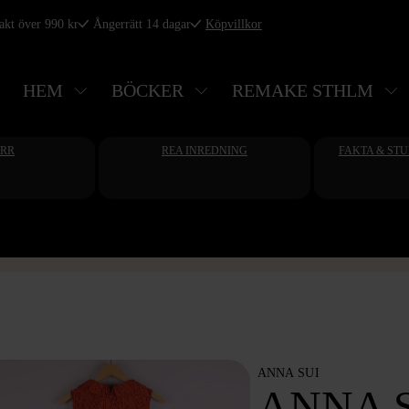
rakt över 990 kr
Ångerrätt 14 dagar
Köpvillkor
HEM
BÖCKER
REMAKE STHLM
ERR
REA INREDNING
FAKTA & ST
ANNA SUI
ANNA S