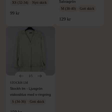
Salviagrön
XS (32-34)
Nytt skick
M (38-40)
Gott skick
99 kr
129 kr
1/5
STOCKH LM
Stockh lm - Ljusgrön
viskosblus med v-ringning
S (34-36)
Gott skick
FRÅN SAMMA VARUMÄRKE