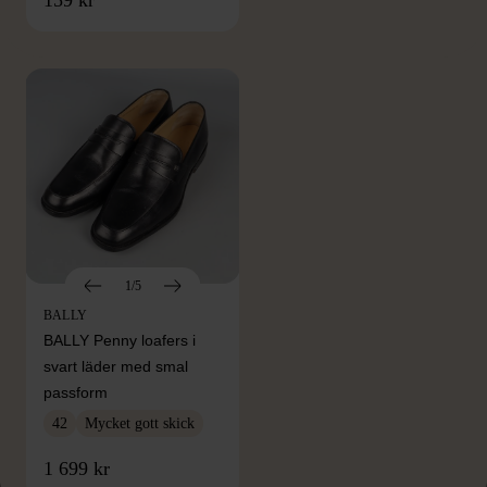
159 kr
Hitta produkter från samma varumärke
1/5
BALLY
BALLY Penny loafers i
svart läder med smal
passform
42
Mycket gott skick
1 699 kr