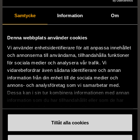
1/5
1/5
EDBLAD
DYRBERG/KERN
Samtycke
Information
Om
Edblad - Glow - Armband
Dyrberg/Kern - Delise -
Halsband med
Mycket gott skick
blomformat hänge
Denna webbplats använder cookies
129 kr
Mycket gott skick
Vi använder enhetsidentifierare för att anpassa innehållet
249 kr
och annonserna till användarna, tillhandahålla funktioner
för sociala medier och analysera vår trafik. Vi
vidarebefordrar även sådana identifierare och annan
information från din enhet till de sociala medier och
annons- och analysföretag som vi samarbetar med.
Dessa kan i sin tur kombinera informationen med annan
information som du har tillhandahållit eller som de har
samlat in när du har använt deras tjänster.
Tillåt alla cookies
1/5
1/5
SNÖ OF SWEDEN
RODEBJER