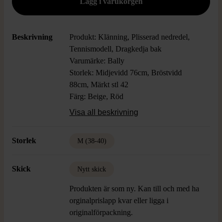
Beskrivning
Produkt: Klänning, Plisserad nedredel,
Tennismodell, Dragkedja bak
Varumärke: Bally
Storlek: Midjevidd 76cm, Bröstvidd
88cm, Märkt stl 42
Färg: Beige, Röd
Material: 98% Bomull, 2% Elastan
Visa all beskrivning
Skick: Nyskick
Storlek
M (38-40)
Skick
Nytt skick
Produkten är som ny. Kan till och med ha
orginalprislapp kvar eller ligga i
originalförpackning.