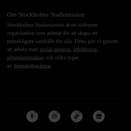
Om Stockholms Stadsmission
Stockholms Stadsmission är en idéburen
organisation som arbetar för att skapa ett
mänskligare samhälle för alla. Detta gör vi genom
att arbeta med
social omsorg
,
utbildning
,
arbetsintegration
och olika typer
av
boendelösningar
.
Följ
Följ
Följ
Följ
oss
oss
oss
oss
på
på
på
på