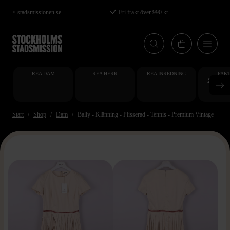
Hoppa
< stadsmissionen.se
Fri frakt över 990 kr
till
huvudinnehåll
REA DAM
REA HERR
REA INREDNING
FAKT
STUDENT
AT
Start
Shop
Dam
Bally - Klänning - Plisserad - Tennis - Premium Vintage