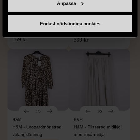
SNÖ of Sweden -
Rodebjer - Mönstrad topp
Anpassa
Halsband med
med knappdetalj
cirkelhänge
M (38-40)
Endast nödvändiga cookies
Gott skick
Mycket gott skick
169 kr
399 kr
1/5
1/5
H&M
H&M
H&M - Leopardmönstrad
H&M - Plisserad midikjol
volangklänning
med resårmidja -