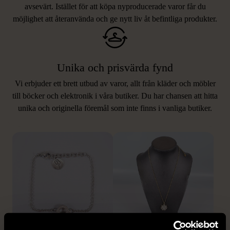
avsevärt. Istället för att köpa nyproducerade varor får du
möjlighet att återanvända och ge nytt liv åt befintliga produkter.
Unika och prisvärda fynd
Vi erbjuder ett brett utbud av varor, allt från kläder och möbler
LIKNANDE PRODUKTER
till böcker och elektronik i våra butiker. Du har chansen att hitta
unika och originella föremål som inte finns i vanliga butiker.
Hitta produkter som påminner om denna