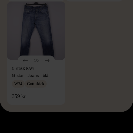
1/5
G-STAR RAW
G-star - Jeans - blå
W34
Gott skick
359 kr