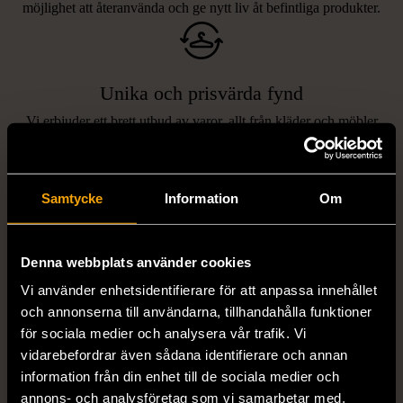
möjlighet att återanvända och ge nytt liv åt befintliga produkter.
Unika och prisvärda fynd
Vi erbjuder ett brett utbud av varor, allt från kläder och möbler
LIKNANDE PRODUKTER
till böcker och elektronik i våra butiker. Du har chansen att hitta
unika och originella föremål som inte finns i vanliga butiker.
Hitta produkter som påminner om denna
Samtycke
Information
Om
Denna webbplats använder cookies
Vi använder enhetsidentifierare för att anpassa innehållet
och annonserna till användarna, tillhandahålla funktioner
för sociala medier och analysera vår trafik. Vi
vidarebefordrar även sådana identifierare och annan
information från din enhet till de sociala medier och
1/5
1/5
annons- och analysföretag som vi samarbetar med.