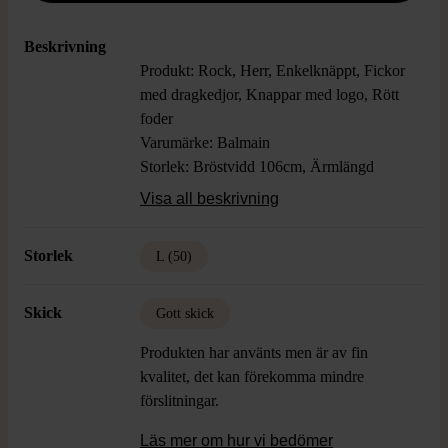
Beskrivning
Produkt: Rock, Herr, Enkelknäppt, Fickor
med dragkedjor, Knappar med logo, Rött
foder
Varumärke: Balmain
Storlek: Bröstvidd 106cm, Ärmlängd
86cm, Längd 96cm
Visa all beskrivning
Färg: Svart
Material: 100% Bomull, Foder: 100%
Storlek
L (50)
Viskos
Skick: Gott Skick
Skick
Gott skick
Produkten har använts men är av fin
kvalitet, det kan förekomma mindre
förslitningar.
Läs mer om hur vi bedömer