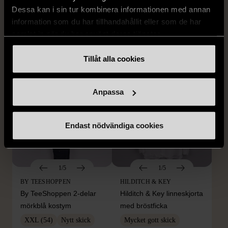
STENSTRÖMS
BOSS
Dessa kan i sin tur kombinera informationen med annan
Stenströms skjorta turkos
BOSS vit pikétröja
information som du har tillhandahållit eller som de har
L (50)
Gott skick
Mycket gott skick
samlat in när du har använt deras tjänster.
259 kr
279 kr
Tillåt alla cookies
Anpassa
Endast nödvändiga cookies
1/5
1/5
BY TEESHOPPEN
HILDITCH & KEY
By TeeShoppen 2-delar
Hilditch & Key linneskjorta
mörkblå kostym
med bröstficka
XXL (54)
Nytt skick
Mycket gott skick