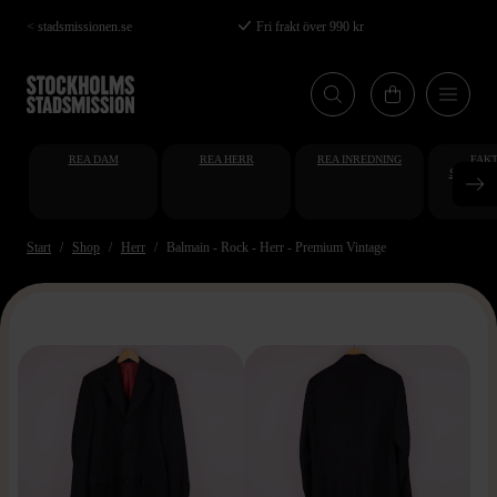
Hoppa
< stadsmissionen.se
Fri frakt över 990 kr
till
huvudinnehåll
REA DAM
REA HERR
REA INREDNING
FAKT
STUDENT
AT
Start
Shop
Herr
Balmain - Rock - Herr - Premium Vintage