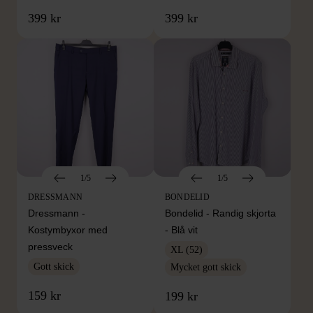
399 kr
399 kr
1/5
1/5
DRESSMANN
BONDELID
Dressmann -
Bondelid - Randig skjorta
Kostymbyxor med
- Blå vit
pressveck
XL (52)
Gott skick
Mycket gott skick
159 kr
199 kr