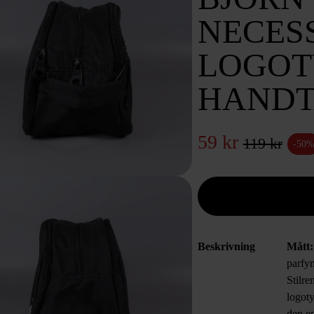
NECES
LOGOT
HAND
59 kr
119 kr
-50
Beskrivning
Mått:
parfy
Stilr
logoty
den e