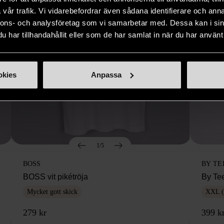
vår trafik. Vi vidarebefordrar även sådana identifierare och anna
nnons- och analysföretag som vi samarbetar med. Dessa kan i sin
har tillhandahållit eller som de har samlat in när du har använt 
okies
Anpassa
1/5
BOSS
BY TE
BOSS vit pikétröja
By Te
Mycket gott skick
XXL (
279 kr
399 k