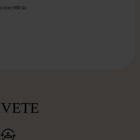
öp över 990 kr.
.
MVETE