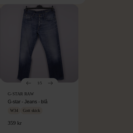
1/5
G-STAR RAW
G-star - Jeans - blå
W34
Gott skick
359 kr