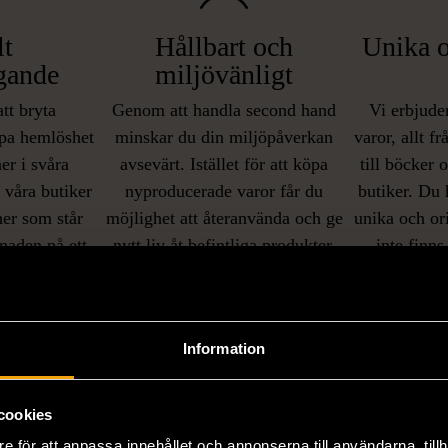
lt
Hållbart och
Unika o
gande
miljövänligt
att bryta
Genom att handla second hand
Vi erbjuder
pa hemlöshet
minskar du din miljöpåverkan
varor, allt f
er i svåra
avsevärt. Istället för att köpa
till böcker 
i våra butiker
nyproducerade varor får du
butiker. Du 
ner som står
möjlighet att återanvända och ge
unika och or
naden på ett
nytt liv åt befintliga produkter.
inte finns
IKNANDE PRODUKT
sätt.
Hitta produkter som påminner om denna
Information
cookies
e för att anpassa innehållet och annonserna till användarna, tillh