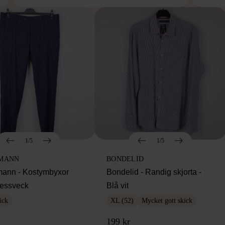
1/5
1/5
MANN
BONDELID
ann - Kostymbyxor
Bondelid - Randig skjorta -
essveck
Blå vit
ick
XL (52)
Mycket gott skick
199 kr