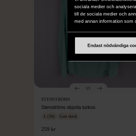
sociala medier och analysera 
till de sociala medier och a
med annan information som du 
Endast nödvändiga co
1/5
STENSTRÖMS
Stenströms skjorta turkos
L (50)
Gott skick
259 kr