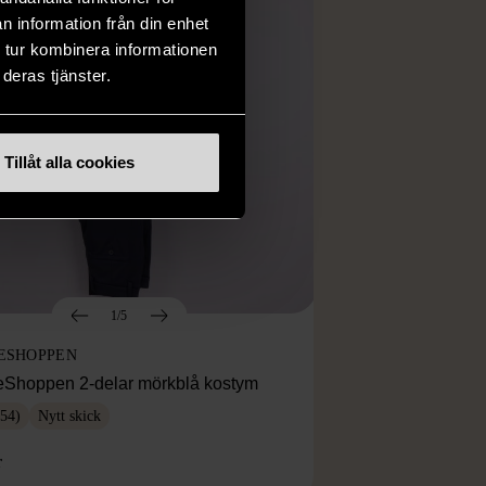
n information från din enhet
 tur kombinera informationen
deras tjänster.
Tillåt alla cookies
1/5
ESHOPPEN
eShoppen 2-delar mörkblå kostym
54)
Nytt skick
r