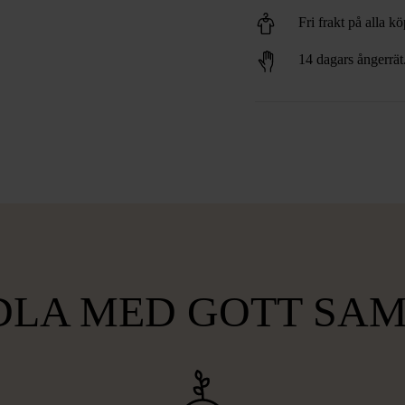
Fri frakt på alla k
14 dagars ångerrät
LA MED GOTT SA