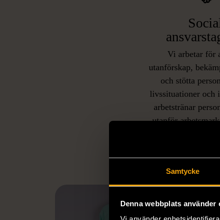
Socia
ansvarsta
Vi arbetar för 
utanförskap, bekäm
och stötta person
livssituationer och 
arbetstränar perso
utanför arbetsmark
L
eller annat 
Samtycke
Denna webbplats använder 
Vi använder enhetsidentifierar