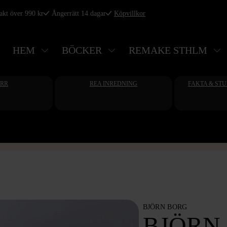
rakt över 990 kr
Ångerrätt 14 dagar
Köpvillkor
HEM
BÖCKER
REMAKE STHLM
ERR
REA INREDNING
FAKTA & ST
BJÖRN BORG
BJÖRN