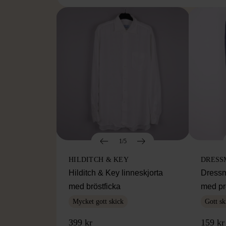
1/5
HILDITCH & KEY
DRESS
Hilditch & Key linneskjorta
Dressm
med bröstficka
med pr
Mycket gott skick
Gott sk
399 kr
159 kr