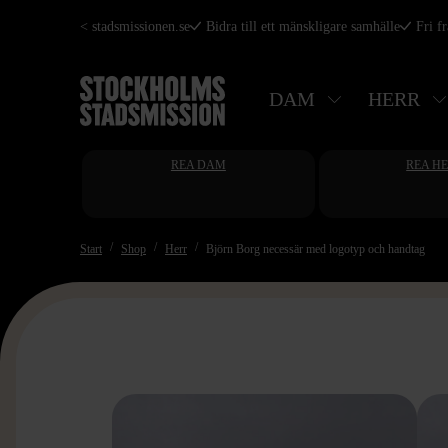
Hoppa
< stadsmissionen.se
Bidra till ett mänskligare samhälle
Fri f
till
huvudinnehåll
DAM
HERR
REA DAM
REA H
Start
Shop
Herr
Björn Borg necessär med logotyp och handtag