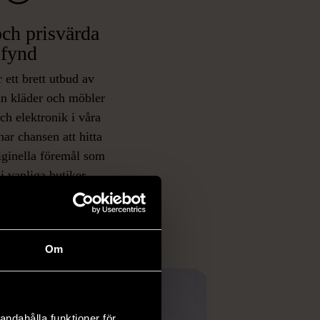
ch prisvärda
fynd
 ett brett utbud av
rån kläder och möbler
och elektronik i våra
har chansen att hitta
iginella föremål som
 i vanliga butiker.
ER
Om
andahålla funktioner för