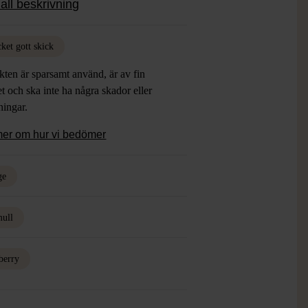
all beskrivning
ket gott skick
ten är sparsamt använd, är av fin
et och ska inte ha några skador eller
tningar.
mer om hur vi bedömer
ge
ull
berry