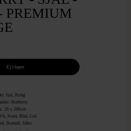
- PREMIUM
GE
t: Sjal, Rutig
ärke: Burberry
ek: 28 x 200cm
Vit, Svart, Röd, Gul
al: Bomull, Silke
: Mycket Gott Skick