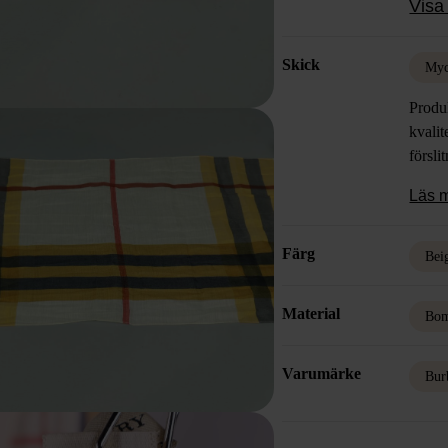
Visa 
Skick
Myc
Produk
kvalit
försli
Läs 
Färg
Bei
Material
Bom
Varumärke
Bur