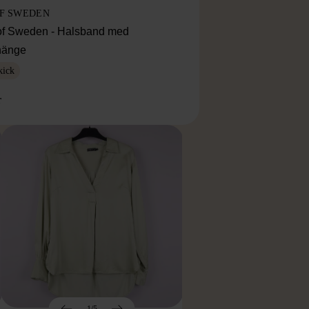
OF SWEDEN
f Sweden - Halsband med
lhänge
kick
r
1/5