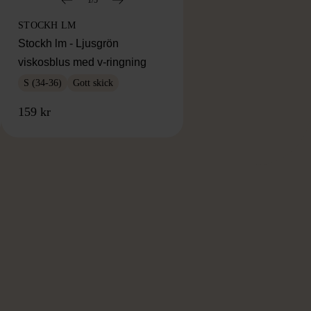
STOCKH LM
Stockh lm - Ljusgrön
viskosblus med v-ringning
S (34-36)
Gott skick
159 kr
RKE