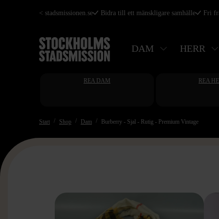
Hoppa
< stadsmissionen.se
Bidra till ett mänskligare samhälle
Fri f
till
huvudinnehåll
DAM
HERR
REA DAM
REA H
Start
Shop
Dam
Burberry - Sjal - Rutig - Premium Vintage