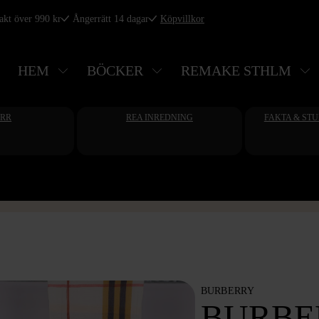
rakt över 990 kr
Ångerrätt 14 dagar
Köpvillkor
HEM
BÖCKER
REMAKE STHLM
ERR
REA INREDNING
FAKTA & ST
BURBERRY
BURBER