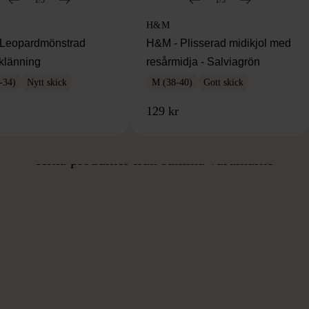
H&M
Leopardmönstrad
H&M - Plisserad midikjol med
klänning
resårmidja - Salviagrön
-34)
Nytt skick
M (38-40)
Gott skick
129 kr
ÅN SAMMA VARUMÄ
Hitta produkter från samma varumärke