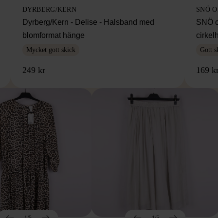
DYRBERG/KERN
SNÖ 
Dyrberg/Kern - Delise - Halsband med
SNÖ o
blomformat hänge
cirke
Mycket gott skick
Gott s
249 kr
169 k
1/5
1/5