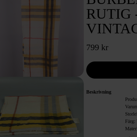
RUTIG 
VINTA
799 kr
Beskrivning
Produk
Varum
Storl
Färg: 
Materi
Skick