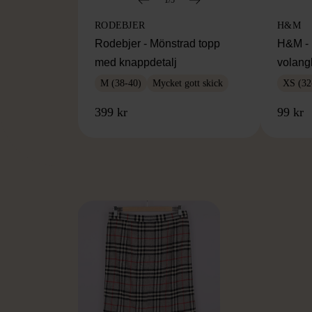
RODEBJER
H&M
Rodebjer - Mönstrad topp
H&M - 
med knappdetalj
volang
M (38-40)
Mycket gott skick
XS (32
399 kr
99 kr
FR