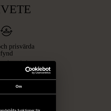
MVETE
ch prisvärda
fynd
 ett brett utbud av
rån kläder och möbler
och elektronik i våra
har chansen att hitta
Om
iginella föremål som
 i vanliga butiker.
ER
andahålla funktioner för