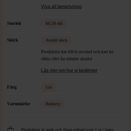
Material: Uppskattar ull
Visa all beskrivning
Skick: Använt skick, Vintage
Storlek
M (38-40)
Skick
Använt skick
Produkten har blivit använd och kan ha
slitits eller ha mindre skador
Läs mer om hur vi bedömer
Färg
Grå
Varumärke
Burberry
Produkten är unik och finns enbart som 1 st i lager.