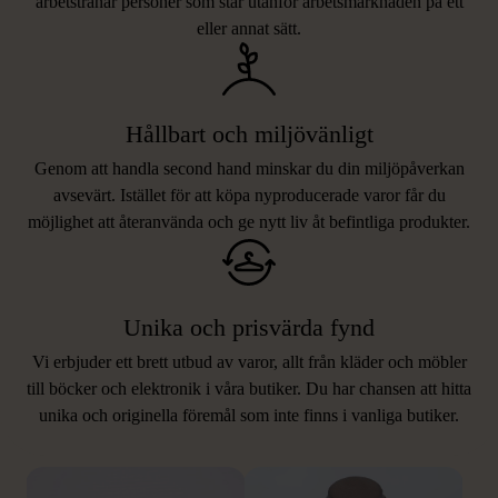
arbetstränar personer som står utanför arbetsmarknaden på ett
eller annat sätt.
Hållbart och miljövänligt
Genom att handla second hand minskar du din miljöpåverkan
avsevärt. Istället för att köpa nyproducerade varor får du
möjlighet att återanvända och ge nytt liv åt befintliga produkter.
Unika och prisvärda fynd
Vi erbjuder ett brett utbud av varor, allt från kläder och möbler
LIKNANDE PRODUKTER
till böcker och elektronik i våra butiker. Du har chansen att hitta
unika och originella föremål som inte finns i vanliga butiker.
Hitta produkter som påminner om denna