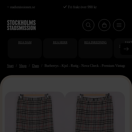
Hoppa
< stadsmissionen.se
Fri frakt över 990 kr
till
huvudinnehåll
REA DAM
REA HERR
REA INREDNING
FAKT
STUDENT
AT
Start
Shop
Dam
Burberrys - Kjol - Rutig - Nova Check - Premium Vintage