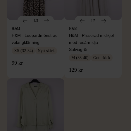
1/5
1/5
H&M
H&M
H&M - Leopardmönstrad
H&M - Plisserad midikjol
volangklänning
med resårmidja -
Salviagrön
XS (32-34)
Nytt skick
M (38-40)
Gott skick
99 kr
129 kr