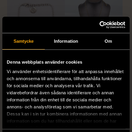
Samtycke
Information
Om
1/5
1/5
EDBLAD
DYRBERG/KERN
Denna webbplats använder cookies
Edblad - Glow - Armband
Dyrberg/Kern - Delise -
Vi använder enhetsidentifierare för att anpassa innehållet
Halsband med
Mycket gott skick
och annonserna till användarna, tillhandahålla funktioner
blomformat hänge
för sociala medier och analysera vår trafik. Vi
129 kr
Mycket gott skick
vidarebefordrar även sådana identifierare och annan
information från din enhet till de sociala medier och
249 kr
annons- och analysföretag som vi samarbetar med.
Dessa kan i sin tur kombinera informationen med annan
information som du har tillhandahållit eller som de har
samlat in när du har använt deras tjänster.