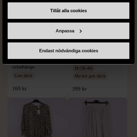
Tillåt alla cookies
Anpassa
1/5
1/5
SNÖ OF SWEDEN
RODEBJER
Endast nödvändiga cookies
SNÖ of Sweden -
Rodebjer - Mönstrad topp
Halsband med
med knappdetalj
cirkelhänge
M (38-40)
Gott skick
Mycket gott skick
169 kr
399 kr