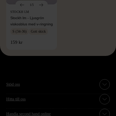
1/5
STOCKH LM
Stockh lm - Ljusgrön
viskosblus med v-ringning
S (34-36)
Gott skick
159 kr
Stöd oss
Hitta till oss
Handla second hand online