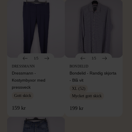
1/5
1/5
DRESSMANN
BONDELID
Dressmann -
Bondelid - Randig skjorta
Kostymbyxor med
- Blå vit
pressveck
XL (52)
Gott skick
Mycket gott skick
159 kr
199 kr