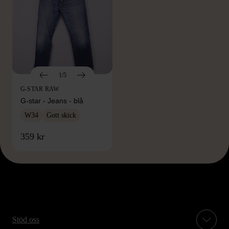
1/5
G-STAR RAW
G-star - Jeans - blå
W34
Gott skick
359 kr
Stöd oss