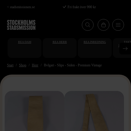
Hoppa
< stadsmissionen.se
Fri frakt över 990 kr
till
huvudinnehåll
REA DAM
REA HERR
REA INREDNING
FAKT
STUDENT
AT
Start
Shop
Herr
Bvlgari - Slips - Siden - Premium Vintage