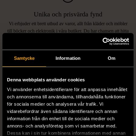
Unika och prisvärda fynd
Vi erbjuder ett brett utbud av varor, allt från kläder och möbler
LIKNANDE PRODUKTER
till böcker och elektronik i våra butiker. Du har chansen att hitta
unika och originella föremål som inte finns i vanliga butiker.
Hitta produkter som påminner om denna
Samtycke
Information
Om
Denna webbplats använder cookies
Vi använder enhetsidentifierare för att anpassa innehållet
och annonserna till användarna, tillhandahålla funktioner
för sociala medier och analysera vår trafik. Vi
vidarebefordrar även sådana identifierare och annan
1/5
1/5
information från din enhet till de sociala medier och
STENSTRÖMS
BOSS
annons- och analysföretag som vi samarbetar med.
Stenströms skjorta turkos
BOSS vit pikétröja
Dessa kan i sin tur kombinera informationen med annan