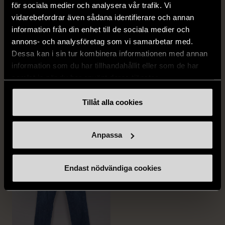
för sociala medier och analysera vår trafik. Vi
vidarebefordrar även sådana identifierare och annan
information från din enhet till de sociala medier och
annons- och analysföretag som vi samarbetar med.
1/5
1/5
Dessa kan i sin tur kombinera informationen med annan
information som du har tillhandahållit eller som de har
LEVI'S
A DAY'S MARCH
Levi's 501 jeans W31 L30
A Day´s March klassisk
samlat in när du har använt deras tjänster.
skjorta
W31
Mycket gott skick
Tillåt alla cookies
S (46)
Nytt skick
499 kr
229 kr
Anpassa
Endast nödvändiga cookies