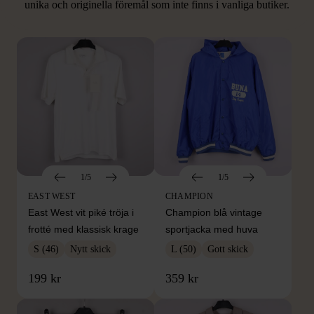
unika och originella föremål som inte finns i vanliga butiker.
Hitta produkter som påminner om denna
1/5
1/5
EAST WEST
CHAMPION
East West vit piké tröja i
Champion blå vintage
frotté med klassisk krage
sportjacka med huva
S (46)
Nytt skick
L (50)
Gott skick
199 kr
359 kr