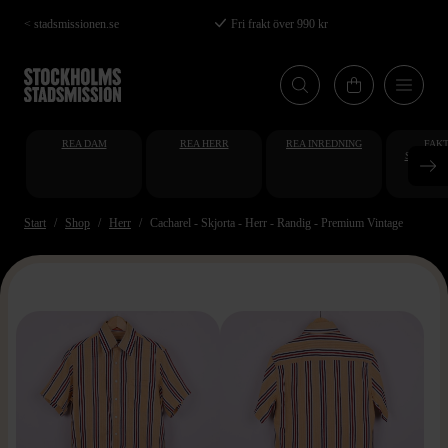
Hoppa
< stadsmissionen.se
Fri frakt över 990 kr
till
huvudinnehåll
REA DAM
REA HERR
REA INREDNING
FAKT
STUDENT
AT
Start
Shop
Herr
Cacharel - Skjorta - Herr - Randig - Premium Vintage