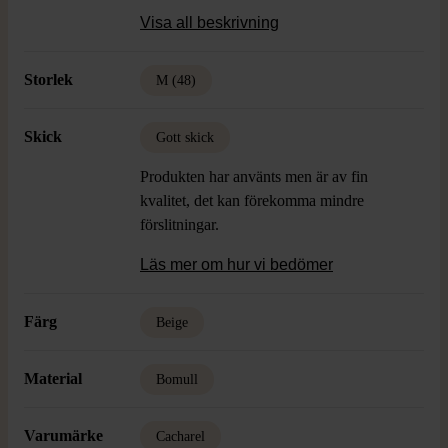
Färg: Beige, Roströd
Visa all beskrivning
Material: 100% Bomull
Skick: Gott Skick, Vintage
Storlek
M (48)
Skick
Gott skick
Produkten har använts men är av fin
kvalitet, det kan förekomma mindre
förslitningar.
Läs mer om hur vi bedömer
Färg
Beige
Material
Bomull
Varumärke
Cacharel