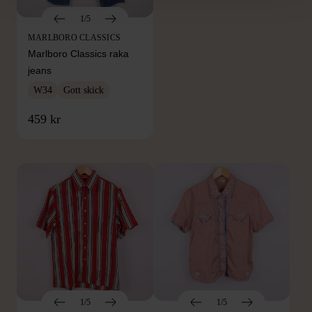
1/5
MARLBORO CLASSICS
Marlboro Classics raka
jeans
W34
Gott skick
FRÅN SAMMA VARUMÄRKE
459 kr
Hitta produkter från samma varumärke
1/5
1/5