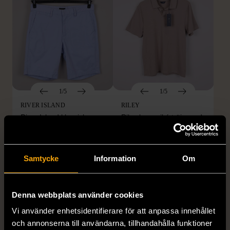
1/5
1/5
RIVER ISLAND
RILEY
River Island klassiska
Riley brun piké tröja med
ljusblå shorts W30
öppen krage
W30
Gott skick
M (48)
Nytt skick
Samtycke
Information
Om
99 kr
99 kr
Denna webbplats använder cookies
Vi använder enhetsidentifierare för att anpassa innehållet
och annonserna till användarna, tillhandahålla funktioner