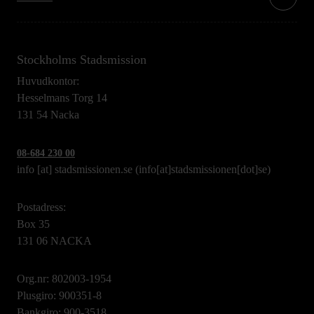
Stockholms Stadsmission
Huvudkontor:
Hesselmans Torg 14
131 54 Nacka
08-684 230 00
info
[at]
stadsmissionen.se
(info[at]stadsmissionen[dot]se)
Postadress:
Box 35
131 06 NACKA
Org.nr: 802003-1954
Plusgiro: 900351-8
Bankgiro: 900-3518