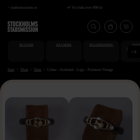
Hoppa
< stadsmissionen.se
Fri frakt över 990 kr
till
huvudinnehåll
REA DAM
REA HERR
REA INREDNING
FAKT
STUDENT
AT
Start
Shop
Dam
Celine - Armband - Logo - Premium Vintage