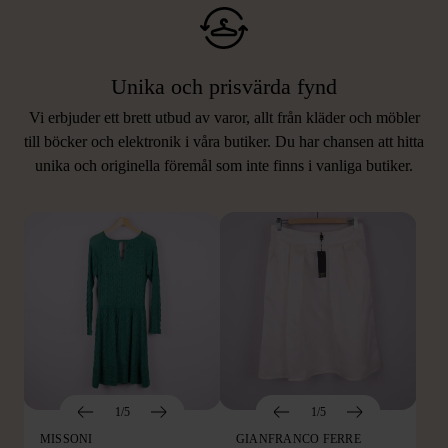
Unika och prisvärda fynd
Vi erbjuder ett brett utbud av varor, allt från kläder och möbler
LIKNANDE PRODUKTER
till böcker och elektronik i våra butiker. Du har chansen att hitta
unika och originella föremål som inte finns i vanliga butiker.
Hitta produkter som påminner om denna
1/5
1/5
MISSONI
GIANFRANCO FERRE