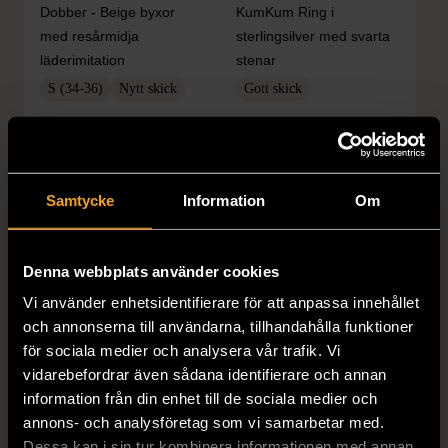
Dobber - Beige byxor
KumKum Ring i
med resårmidja
sterlingsilver med svarta
läderimitation
stenar
S (34-36)
Nytt skick
Gott skick
179 kr
399 kr
Samtycke
Information
Om
Denna webbplats använder cookies
Vi använder enhetsidentifierare för att anpassa innehållet
och annonserna till användarna, tillhandahålla funktioner
för sociala medier och analysera vår trafik. Vi
1/4
1/5
vidarebefordrar även sådana identifierare och annan
OKÄNT MÄRKE
OKÄNT MÄRKE
information från din enhet till de sociala medier och
Örhängen i sterlingsilver
Armband med färgglada
annons- och analysföretag som vi samarbetar med.
med spikberlocker
kulor
Dessa kan i sin tur kombinera informationen med annan