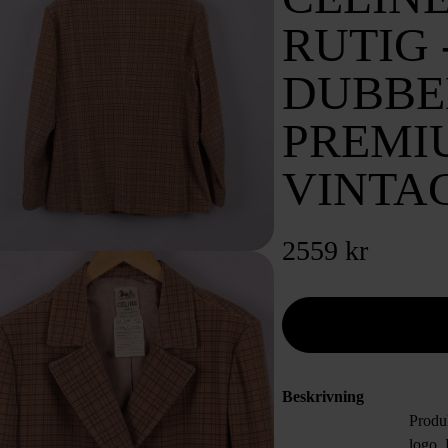
RUTIG 
DUBBE
PREMI
VINTA
2559 kr
Beskrivning
Produ
logo,