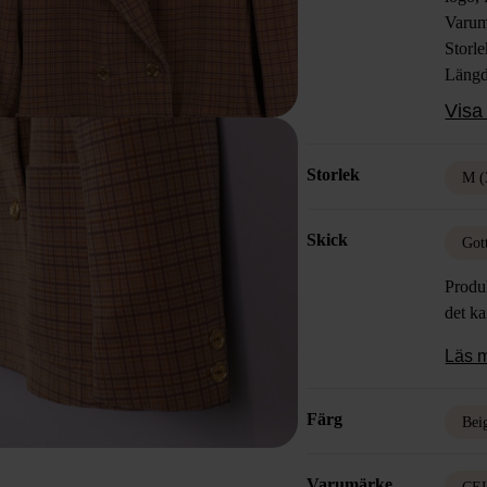
Varum
Storl
Läng
Färg:
Visa 
Mater
Polye
Storlek
Skick
M (
Skick
Got
Produk
det k
Läs 
Färg
Bei
Varumärke