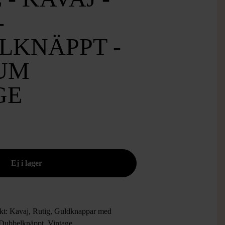
-
LKNÄPPT -
UM
GE
kt: Kavaj, Rutig, Guldknappar med
 Dubbelknäppt, Vintage