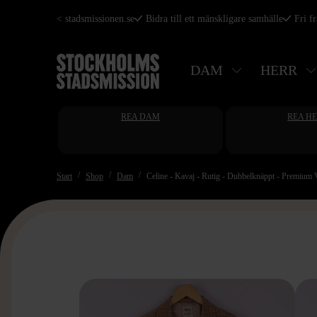
Hoppa
< stadsmissionen.se
Bidra till ett mänskligare samhälle
Fri f
till
huvudinnehåll
DAM
HERR
REA DAM
REA H
Start
Shop
Dam
Celine - Kavaj - Rutig - Dubbelknäppt - Premium 