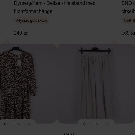
Dyrberg/Kern - Delise - Halsband med
SNÖ o
blomformat hänge
cirke
Mycket gott skick
Gott s
249 kr
169 k
1/5
1/5