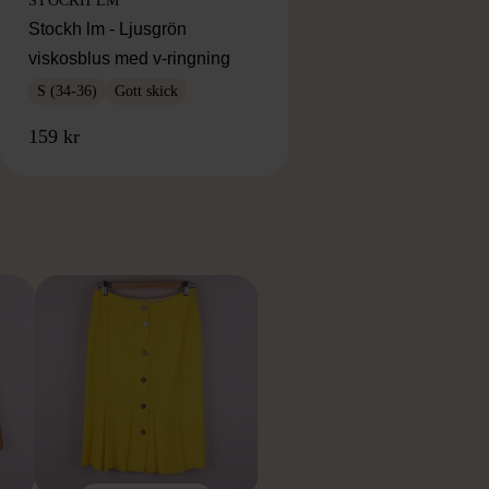
STOCKH LM
Stockh lm - Ljusgrön
viskosblus med v-ringning
S (34-36)
Gott skick
159 kr
RKE