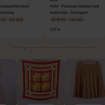
H&M
Leopardmönstrad
H&M - Plisserad midikjol med
klänning
resårmidja - Salviagrön
-34)
Nytt skick
M (38-40)
Gott skick
129 kr
ÅN SAMMA VARUMÄ
Hitta produkter från samma varumärke