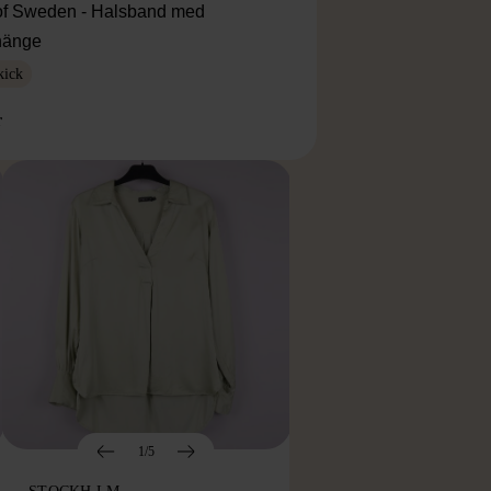
f Sweden - Halsband med
lhänge
kick
r
1/5