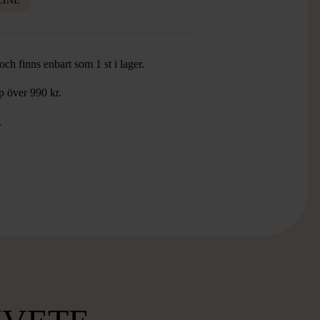
LINE
ch finns enbart som 1 st i lager.
öp över 990 kr.
.