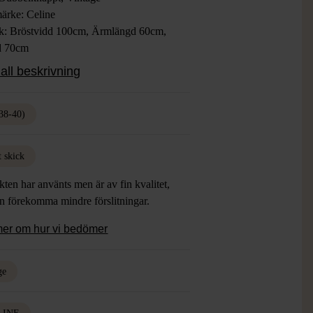
ärke: Celine
ek: Bröstvidd 100cm, Ärmlängd 60cm,
d 70cm
 Beige
all beskrivning
ial: 58% Bomull, 21% Akryl, 21%
ster
: Gott Skick
38-40)
t skick
ten har använts men är av fin kvalitet,
an förekomma mindre förslitningar.
mer om hur vi bedömer
ge