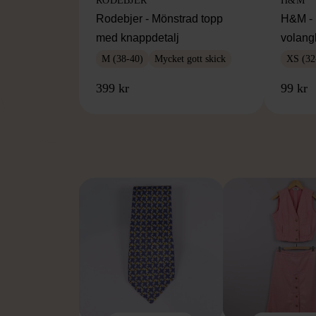
RODEBJER
H&M
Rodebjer - Mönstrad topp
H&M - 
med knappdetalj
volang
M (38-40)
Mycket gott skick
XS (32
399 kr
99 kr
FR