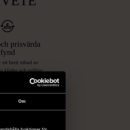
MVETE
ch prisvärda
fynd
 ett brett utbud av
rån kläder och möbler
och elektronik i våra
har chansen att hitta
iginella föremål som
 i vanliga butiker.
Om
ER
andahålla funktioner för