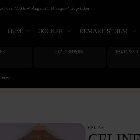
rakt över 990 kr
Ångerrätt 14 dagar
Köpvillkor
HEM
BÖCKER
REMAKE STHLM
ERR
REA INREDNING
FAKTA & ST
Vintage
CELINE
CELINE