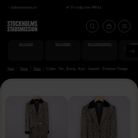
Hoppa
< stadsmissionen.se
Fri frakt över 990 kr
till
huvudinnehåll
REA DAM
REA HERR
REA INREDNING
FAKT
STUDENT
AT
Start
Shop
Dam
Celine - Set - Kavaj - Kjol - Sammet - Premium Vintage