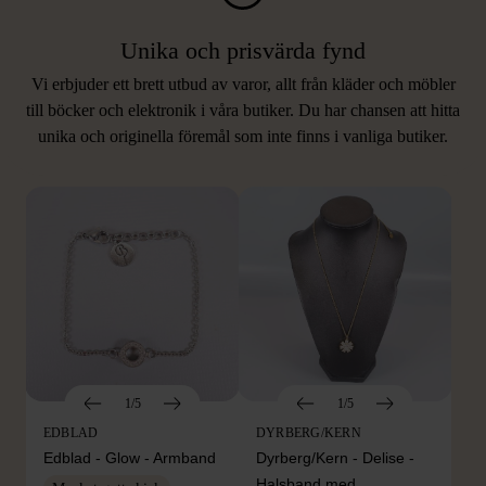
Unika och prisvärda fynd
Vi erbjuder ett brett utbud av varor, allt från kläder och möbler
LIKNANDE PRODUKTER
till böcker och elektronik i våra butiker. Du har chansen att hitta
unika och originella föremål som inte finns i vanliga butiker.
Hitta produkter som påminner om denna
1/5
1/5
EDBLAD
DYRBERG/KERN
Edblad - Glow - Armband
Dyrberg/Kern - Delise -
Halsband med