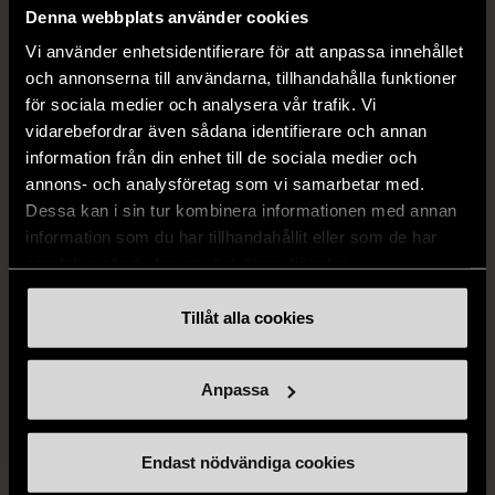
Mycket gott skick
Denna webbplats använder cookies
169 kr
399 kr
Vi använder enhetsidentifierare för att anpassa innehållet
och annonserna till användarna, tillhandahålla funktioner
för sociala medier och analysera vår trafik. Vi
vidarebefordrar även sådana identifierare och annan
information från din enhet till de sociala medier och
annons- och analysföretag som vi samarbetar med.
Dessa kan i sin tur kombinera informationen med annan
information som du har tillhandahållit eller som de har
samlat in när du har använt deras tjänster.
1/5
1/5
Tillåt alla cookies
H&M
H&M
H&M - Leopardmönstrad
H&M - Plisserad midikjol
volangklänning
med resårmidja -
Anpassa
Salviagrön
XS (32-34)
Nytt skick
M (38-40)
Gott skick
99 kr
Endast nödvändiga cookies
129 kr