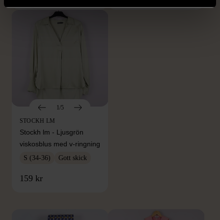
1/5
STOCKH LM
Stockh lm - Ljusgrön
viskosblus med v-ringning
S (34-36)
Gott skick
FRÅN SAMMA VARUMÄRKE
159 kr
Hitta produkter från samma varumärke