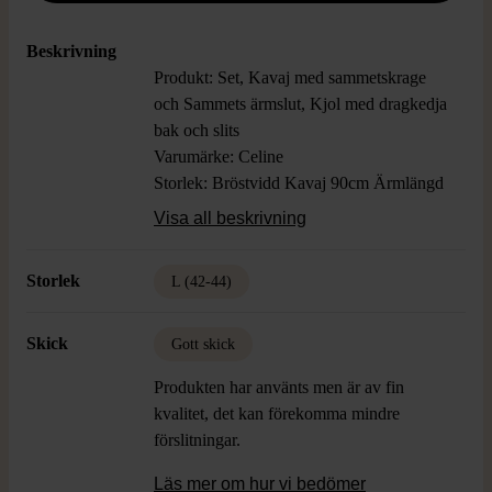
Beskrivning
Produkt: Set, Kavaj med sammetskrage
och Sammets ärmslut, Kjol med dragkedja
bak och slits
Varumärke: Celine
Storlek: Bröstvidd Kavaj 90cm Ärmlängd
66cm, Midjevidd Kjol 92cm Längd 69cm
Visa all beskrivning
Färg: Svart, Beige
Material: Ingen Info, Uppskattar Ullmix
Storlek
L (42-44)
Skick: Gott Skick, Söm släppt i foder på
kjol
Skick
Gott skick
Produkten har använts men är av fin
kvalitet, det kan förekomma mindre
förslitningar.
Läs mer om hur vi bedömer