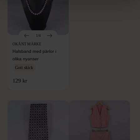
1/4
OKÄNT MÄRKE
Halsband med pärlor i
olika nyanser
Gott skick
FRÅN SAMMA VARUMÄRKE
129 kr
Hitta produkter från samma varumärke