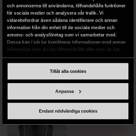
och annonserna till användarna, tillhandahålla funktioner
för sociala medier och analysera vår trafik. Vi
vidarebefordrar även sådana identifierare och annan
information från din enhet till de sociala medier och
annons- och analysföretag som vi samarbetar med.
Dessa kan i sin tur kombinera informationen med annan
information som du har tillhandahållit eller som de har
1/5
1/5
samlat in när du har använt deras tjänster.
PILGRIM
GRETA
Pilgrim Armband med
Greta - Prickig omlottkjol i
Tillåt alla cookies
blomdetaljer och stenar
siden
Använt skick
L (42-44)
Mycket gott skick
Anpassa
199 kr
299 kr
Endast nödvändiga cookies