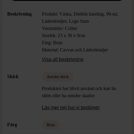
Beskrivning
Produkt: Väska, Dubbla handtag, 90-tal,
Läderdetaljer, Logo fram
Varumärke: Celine
Storlek: 23 x 30 x 9cm
Färg: Brun
Material: Cavvas och Läderdetaljer
Skick: Använt Skick, Bruksslitage på
Visa all beskrivning
läder och dragkedjan inuti är trasig
Skick
Använt skick
Produkten har blivit använd och kan ha
slitits eller ha mindre skador
Läs mer om hur vi bedömer
Färg
Brun