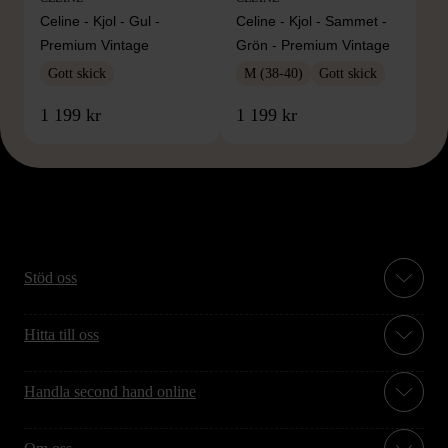
Celine - Kjol - Gul -
Celine - Kjol - Sammet -
Premium Vintage
Grön - Premium Vintage
Gott skick
M (38-40)
Gott skick
1 199 kr
1 199 kr
Stöd oss
Hitta till oss
Handla second hand online