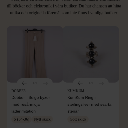
LIKNANDE PRODUKTER
till böcker och elektronik i våra butiker. Du har chansen att hitta
unika och originella föremål som inte finns i vanliga butiker.
Hitta produkter som påminner om denna
1/5
1/5
DOBBER
KUMKUM
Dobber - Beige byxor
KumKum Ring i
med resårmidja
sterlingsilver med svarta
läderimitation
stenar
S (34-36)
Nytt skick
Gott skick