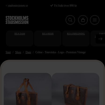
Hoppa
< stadsmissionen.se
Fri frakt över 990 kr
till
huvudinnehåll
REA DAM
REA HERR
REA INREDNING
FAKT
STUDENT
AT
Start
Shop
Dam
Celine - Toteväska - Logo - Premium Vintage