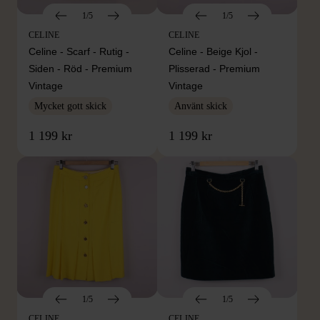
1/5
1/5
CELINE
CELINE
Celine - Scarf - Rutig -
Celine - Beige Kjol -
Siden - Röd - Premium
Plisserad - Premium
Vintage
Vintage
Mycket gott skick
Använt skick
1 199 kr
1 199 kr
1/5
1/5
CELINE
CELINE