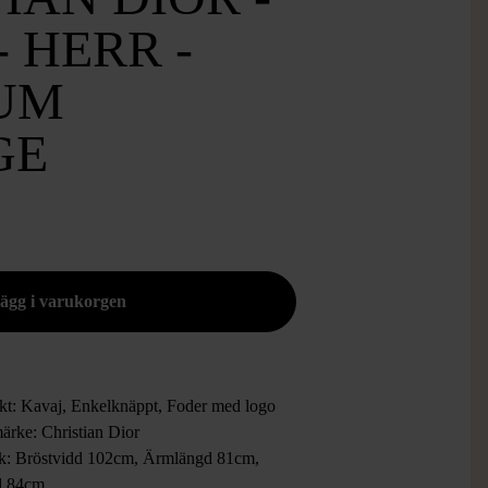
- HERR -
UM
GE
kt: Kavaj, Enkelknäppt, Foder med logo
ärke: Christian Dior
ek: Bröstvidd 102cm, Ärmlängd 81cm,
d 84cm