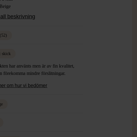
 Beige
ial: 100% Ull, Foder 100% Acetat
all beskrivning
: Gott Skick
(52)
t skick
ten har använts men är av fin kvalitet,
an förekomma mindre förslitningar.
mer om hur vi bedömer
ge