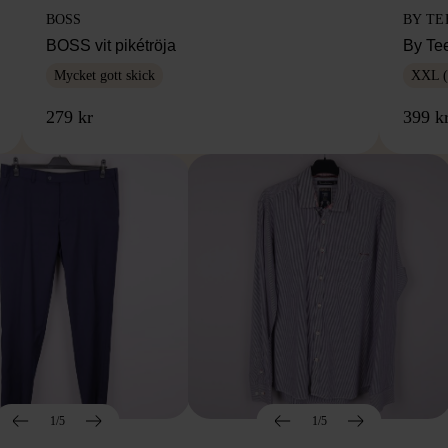
BOSS
BY TE
BOSS vit pikétröja
By Te
Mycket gott skick
XXL (
279 kr
399 k
1/5
1/5