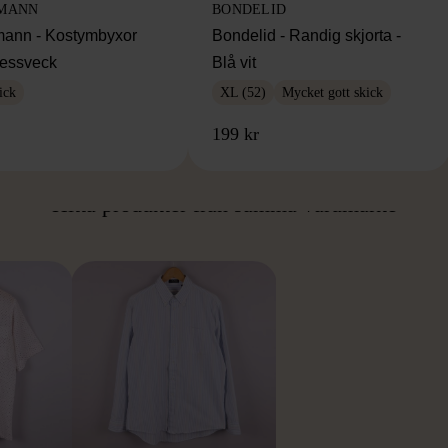
MANN
BONDELID
ann - Kostymbyxor
Bondelid - Randig skjorta -
essveck
Blå vit
ick
XL (52)
Mycket gott skick
199 kr
ÅN SAMMA VARUMÄ
Hitta produkter från samma varumärke