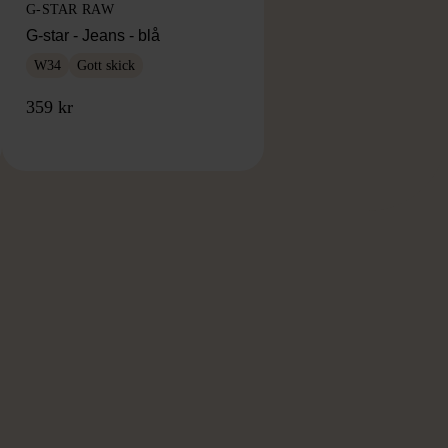
G-STAR RAW
G-star - Jeans - blå
W34
Gott skick
359 kr
RKE