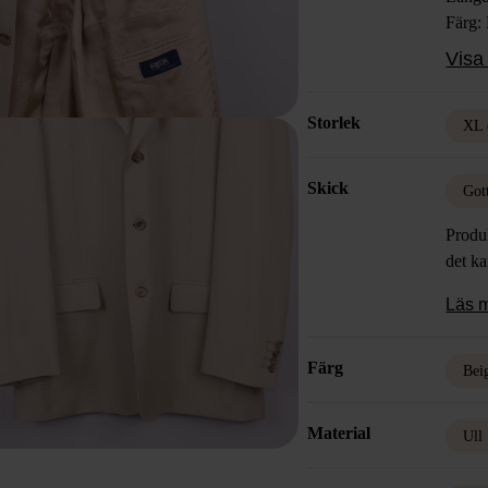
Färg:
Mater
Visa 
Skick
Storlek
XL 
Skick
Got
Produk
det k
Läs 
Färg
Bei
Material
Ull