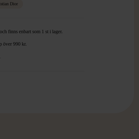
istian Dior
ch finns enbart som 1 st i lager.
öp över 990 kr.
.