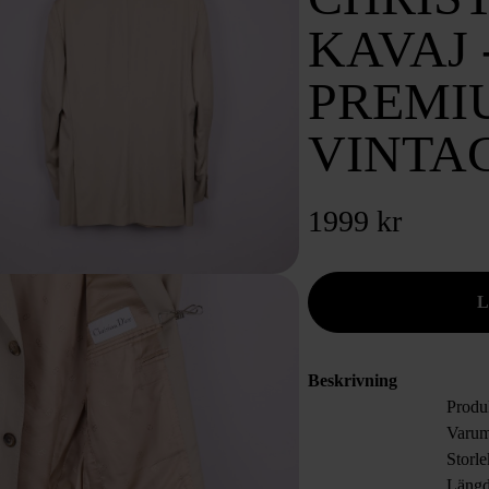
KAVAJ 
PREMI
VINTA
1999 kr
Beskrivning
Produ
Varum
Storl
Läng