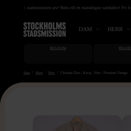
Hoppa
< stadsmissionen.se
Bidra till ett mänskligare samhälle
Fri f
till
huvudinnehåll
DAM
HERR
REA DAM
REA H
Start
Shop
Herr
Christian Dior - Kavaj - Herr - Premium Vintage