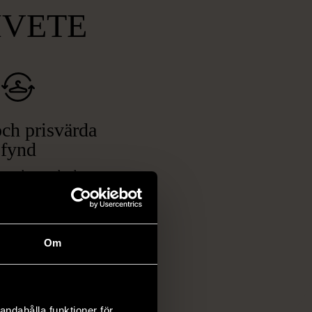
MVETE
ch prisvärda
fynd
 ett brett utbud av
rån kläder och möbler
och elektronik i våra
har chansen att hitta
Om
iginella föremål som
 i vanliga butiker.
ER
andahålla funktioner för