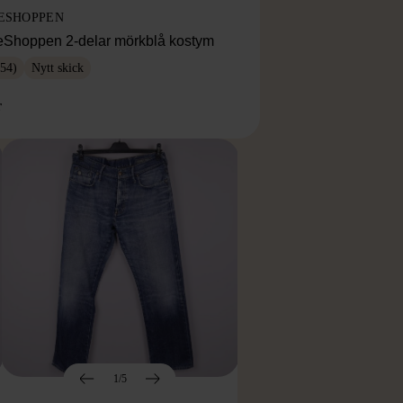
ESHOPPEN
eShoppen 2-delar mörkblå kostym
54)
Nytt skick
r
1/5