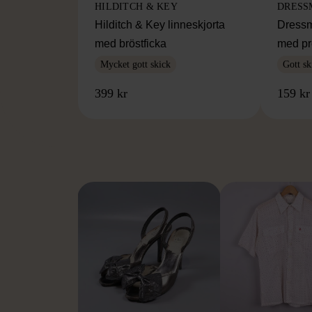
HILDITCH & KEY
DRESS
Hilditch & Key linneskjorta
Dressm
med bröstficka
med pr
Mycket gott skick
Gott sk
399 kr
159 kr
FR