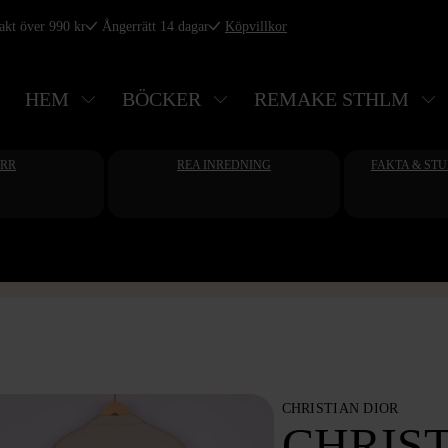
rakt över 990 kr
Ångerrätt 14 dagar
Köpvillkor
HEM
BÖCKER
REMAKE STHLM
ERR
REA INREDNING
FAKTA & ST
CHRISTIAN DIOR
CHRIST