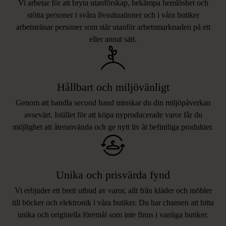
Vi arbetar för att bryta utanförskap, bekämpa hemlöshet och
stötta personer i svåra livssituationer och i våra butiker
arbetstränar personer som står utanför arbetsmarknaden på ett
eller annat sätt.
Hållbart och miljövänligt
Genom att handla second hand minskar du din miljöpåverkan
avsevärt. Istället för att köpa nyproducerade varor får du
möjlighet att återanvända och ge nytt liv åt befintliga produkter.
Unika och prisvärda fynd
Vi erbjuder ett brett utbud av varor, allt från kläder och möbler
LIKNANDE PRODUKTER
till böcker och elektronik i våra butiker. Du har chansen att hitta
unika och originella föremål som inte finns i vanliga butiker.
Hitta produkter som påminner om denna