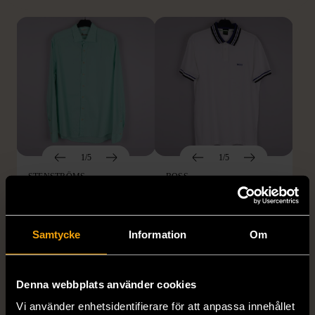
1/5
1/5
STENSTRÖMS
BOSS
Stenströms skjorta turkos
BOSS vit pikétröja
L (50)
Gott skick
Mycket gott skick
Samtycke
Information
Om
259 kr
279 kr
Denna webbplats använder cookies
Vi använder enhetsidentifierare för att anpassa innehållet