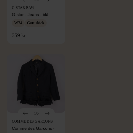
G-STAR RAW
G-star - Jeans - blå
W34
Gott skick
FRÅN SAMMA VARUMÄRKE
359 kr
Hitta produkter från samma varumärke
1/5
COMME DES GARÇONS
Comme des Garcons -