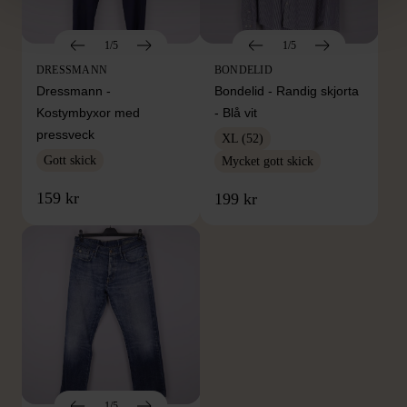
1/5
1/5
DRESSMANN
BONDELID
Dressmann -
Bondelid - Randig skjorta
Kostymbyxor med
- Blå vit
pressveck
XL (52)
Gott skick
Mycket gott skick
159 kr
199 kr
1/5