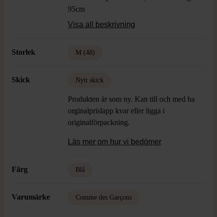
95cm
Färg: Blå
Visa all beskrivning
Material: 86% Ull, 14% Mohair Foder:
Cupro
Storlek
M (48)
Skick: Nyskick
Skick
Nytt skick
Produkten är som ny. Kan till och med ha
orginalprislapp kvar eller ligga i
originalförpackning.
Läs mer om hur vi bedömer
Färg
Blå
Varumärke
Comme des Garçons