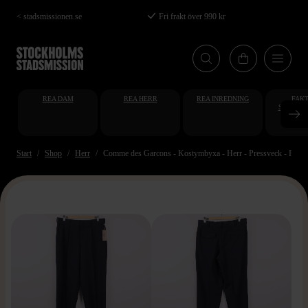
Hoppa
< stadsmissionen.se
Fri frakt över 990 kr
till
huvudinnehåll
REA DAM
REA HERR
REA INREDNING
FAKT
STUDENT
AT
Start
Shop
Herr
Comme des Garcons - Kostymbyxa - Herr - Pressveck - Prem