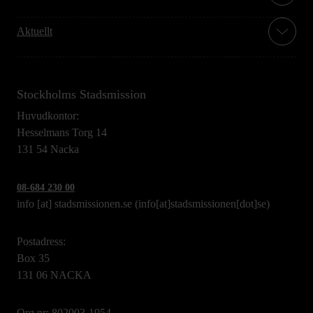
Aktuellt
Stockholms Stadsmission
Huvudkontor:
Hesselmans Torg 14
131 54 Nacka
08-684 230 00
info
[at]
stadsmissionen.se
(info[at]stadsmissionen[dot]se)
Postadress:
Box 35
131 06 NACKA
Org.nr: 802003-1954