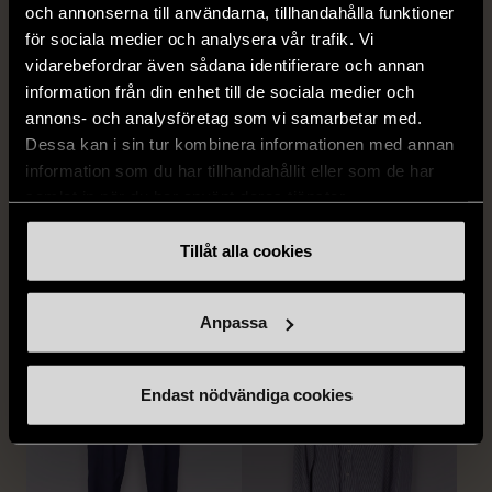
och annonserna till användarna, tillhandahålla funktioner
för sociala medier och analysera vår trafik. Vi
vidarebefordrar även sådana identifierare och annan
information från din enhet till de sociala medier och
annons- och analysföretag som vi samarbetar med.
1/5
1/5
Dessa kan i sin tur kombinera informationen med annan
BY TEESHOPPEN
HILDITCH & KEY
information som du har tillhandahållit eller som de har
By TeeShoppen 2-delar
Hilditch & Key linneskjorta
samlat in när du har använt deras tjänster.
mörkblå kostym
med bröstficka
Tillåt alla cookies
XXL (54)
Nytt skick
Mycket gott skick
399 kr
399 kr
Anpassa
Endast nödvändiga cookies