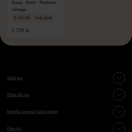
Kavaj - Svart - Premium
Vintage
S (34-36)
Gott skick
2 559 kr
Stöd oss
Hitta till oss
Handla second hand online
Om oss