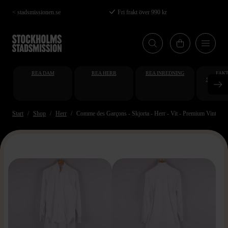
Hoppa
< stadsmissionen.se
Fri frakt över 990 kr
till
huvudinnehåll
REA DAM
REA HERR
REA INREDNING
FAKT
STUDENT
AT
Start
Shop
Herr
Comme des Garçons - Skjorta - Herr - Vit - Premium Vintage