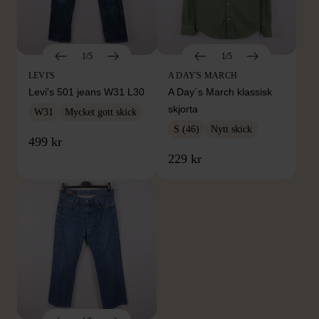
1/5
1/5
LEVI'S
A DAY'S MARCH
Levi's 501 jeans W31 L30
A Day´s March klassisk
skjorta
W31
Mycket gott skick
S (46)
Nytt skick
499 kr
229 kr