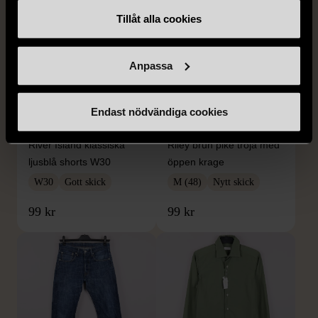
Tillåt alla cookies
Anpassa
1/5
1/5
Endast nödvändiga cookies
RIVER ISLAND
RILEY
River Island klassiska
Riley brun piké tröja med
ljusblå shorts W30
öppen krage
W30
Gott skick
M (48)
Nytt skick
99 kr
99 kr