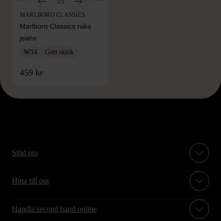
1/5
MARLBORO CLASSICS
Marlboro Classics raka
jeans
W34
Gott skick
459 kr
Stöd oss
Hitta till oss
Handla second hand online