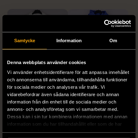
Samtycke
Information
Om
Denna webbplats använder cookies
1/5
1/5
Vi använder enhetsidentifierare för att anpassa innehållet
EAST WEST
CHAMPION
och annonserna till användarna, tillhandahålla funktioner
East West vit piké tröja i
Champion blå vintage
för sociala medier och analysera vår trafik. Vi
frotté med klassisk krage
sportjacka med huva
vidarebefordrar även sådana identifierare och annan
information från din enhet till de sociala medier och
S (46)
Nytt skick
L (50)
Gott skick
annons- och analysföretag som vi samarbetar med.
199 kr
359 kr
Dessa kan i sin tur kombinera informationen med annan
information som du har tillhandahållit eller som de har
samlat in när du har använt deras tjänster.