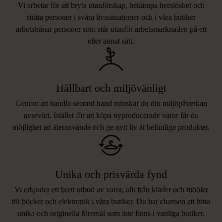
Vi arbetar för att bryta utanförskap, bekämpa hemlöshet och
stötta personer i svåra livssituationer och i våra butiker
arbetstränar personer som står utanför arbetsmarknaden på ett
eller annat sätt.
Hållbart och miljövänligt
Genom att handla second hand minskar du din miljöpåverkan
avsevärt. Istället för att köpa nyproducerade varor får du
möjlighet att återanvända och ge nytt liv åt befintliga produkter.
Unika och prisvärda fynd
Vi erbjuder ett brett utbud av varor, allt från kläder och möbler
LIKNANDE PRODUKTER
till böcker och elektronik i våra butiker. Du har chansen att hitta
unika och originella föremål som inte finns i vanliga butiker.
Hitta produkter som påminner om denna