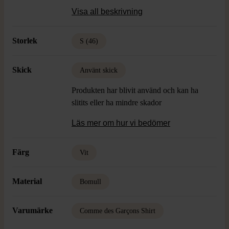
Material: 100% Bomull
Visa all beskrivning
Skick: Använt men fint skick
Storlek
S (46)
Övrigt: Upplevs som XS
Skick
Använt skick
Produkten har blivit använd och kan ha
slitits eller ha mindre skador
Läs mer om hur vi bedömer
Färg
Vit
Material
Bomull
Varumärke
Comme des Garçons Shirt