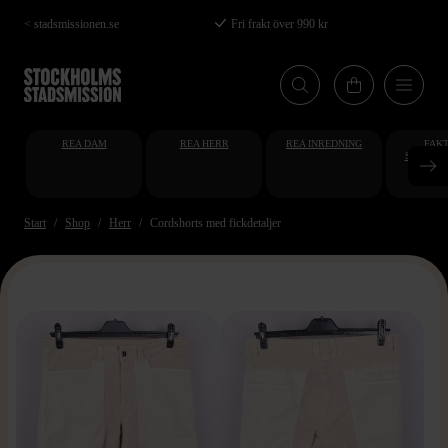
Hoppa
< stadsmissionen.se
Fri frakt över 990 kr
till
huvudinnehåll
REA DAM
REA HERR
REA INREDNING
FAKT
STUDENT
AT
Start
Shop
Herr
Cordshorts med fickdetaljer