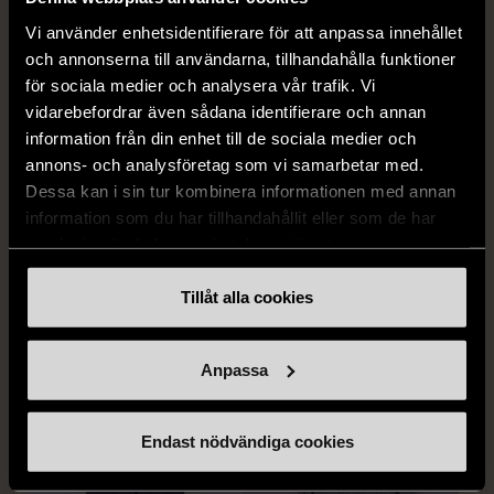
Vi använder enhetsidentifierare för att anpassa innehållet
och annonserna till användarna, tillhandahålla funktioner
för sociala medier och analysera vår trafik. Vi
vidarebefordrar även sådana identifierare och annan
information från din enhet till de sociala medier och
annons- och analysföretag som vi samarbetar med.
Dessa kan i sin tur kombinera informationen med annan
information som du har tillhandahållit eller som de har
1/5
1/5
samlat in när du har använt deras tjänster.
BY TEESHOPPEN
HILDITCH & KEY
By TeeShoppen 2-delar
Hilditch & Key linneskjorta
Tillåt alla cookies
mörkblå kostym
med bröstficka
XXL (54)
Nytt skick
Mycket gott skick
Anpassa
399 kr
399 kr
Endast nödvändiga cookies