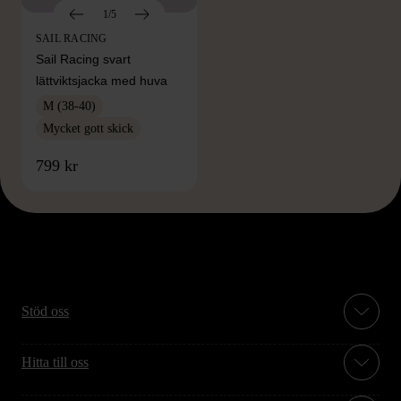
1/5
SAIL RACING
Sail Racing svart
lättviktsjacka med huva
M (38-40)
Mycket gott skick
799 kr
Stöd oss
Hitta till oss