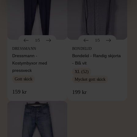
1/5
1/5
DRESSMANN
BONDELID
Dressmann -
Bondelid - Randig skjorta
Kostymbyxor med
- Blå vit
pressveck
XL (52)
Gott skick
Mycket gott skick
159 kr
199 kr