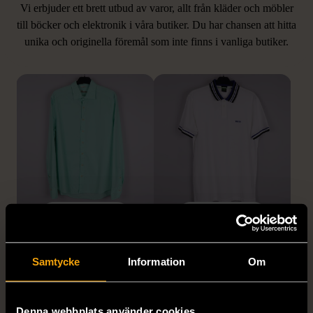
Vi erbjuder ett brett utbud av varor, allt från kläder och möbler
LIKNANDE PRODUKTER
till böcker och elektronik i våra butiker. Du har chansen att hitta
unika och originella föremål som inte finns i vanliga butiker.
Hitta produkter som påminner om denna
1/5
1/5
STENSTRÖMS
BOSS
Stenströms skjorta turkos
BOSS vit pikétröja
Samtycke
Information
Om
L (50)
Gott skick
Mycket gott skick
259 kr
279 kr
Denna webbplats använder cookies