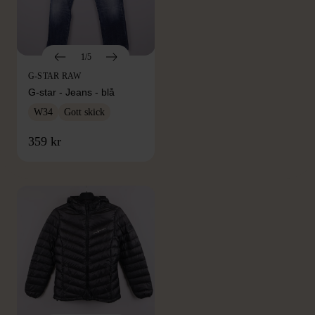
1/5
G-STAR RAW
G-star - Jeans - blå
W34
Gott skick
FRÅN SAMMA VARUMÄRKE
359 kr
Hitta produkter från samma varumärke