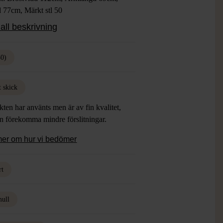
 77cm, Märkt stl 50
Svart
all beskrivning
ial: 100% Bomull
: Gott Skick
50)
t skick
ten har använts men är av fin kvalitet,
an förekomma mindre förslitningar.
mer om hur vi bedömer
rt
ull