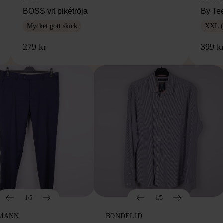
BOSS vit pikétröja
By Te
Mycket gott skick
XXL (
279 kr
399 k
1/5
1/5
MANN
BONDELID