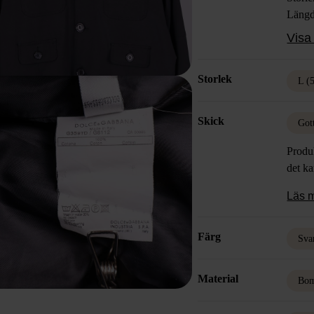
Längd
Färg: 
Visa 
Mater
Skick
Storlek
L (
Skick
Got
Produk
det k
Läs 
Färg
Sva
Material
Bom