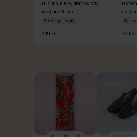
Hilditch & Key linneskjorta
Dressm
med bröstficka
med pr
Mycket gott skick
Gott sk
399 kr
159 kr
FR
1/5
1/5