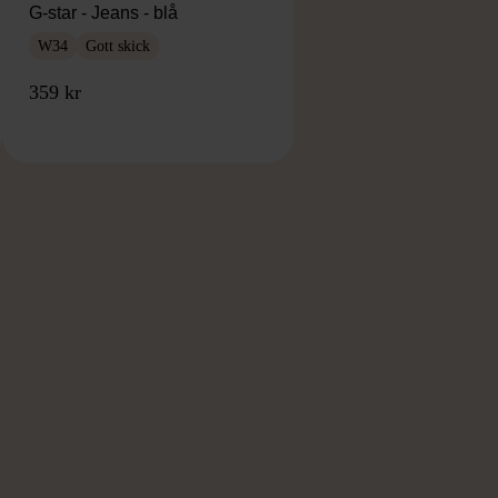
G-star - Jeans - blå
W34
Gott skick
359 kr
RKE