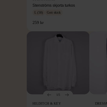
Stenströms skjorta turkos
L (50)
Gott skick
259 kr
1/5
HILDITCH & KEY
DRESS