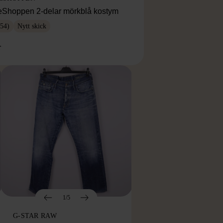
eShoppen 2-delar mörkblå kostym
54)
Nytt skick
r
1/5
G-STAR RAW