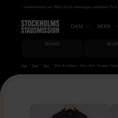
Hoppa
< stadsmissionen.se
Bidra till ett mänskligare samhälle
Fri f
till
huvudinnehåll
DAM
HERR
REA DAM
REA H
Start
Shop
Herr
Dolce & Gabbana - Jacka - Herr - Premium Vintag