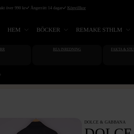
rakt över 990 kr
Ångerrätt 14 dagar
Köpvillkor
HEM
BÖCKER
REMAKE STHLM
ERR
REA INREDNING
FAKTA & ST
e
DOLCE & GABBANA
DOLCE