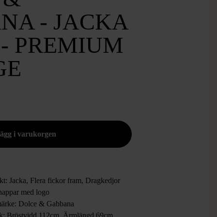
NA - JACKA
 - PREMIUM
GE
t: Jacka, Flera fickor fram, Dragkedjor
nappar med logo
ärke: Dolce & Gabbana
ek: Bröstvidd 112cm, Ärmlängd 69cm,