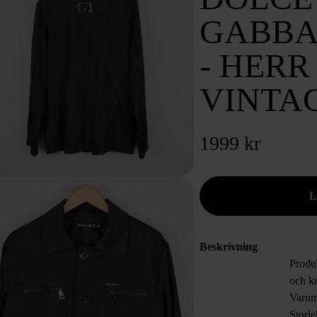
GABBA
- HERR
VINTA
1999 kr
Beskrivning
Produk
och k
Varum
Storl