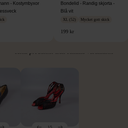
ann - Kostymbyxor
Bondelid - Randig skjorta -
essveck
Blå vit
ick
XL (52)
Mycket gott skick
199 kr
ÅN SAMMA VARUMÄ
Hitta produkter från samma varumärke
1/5