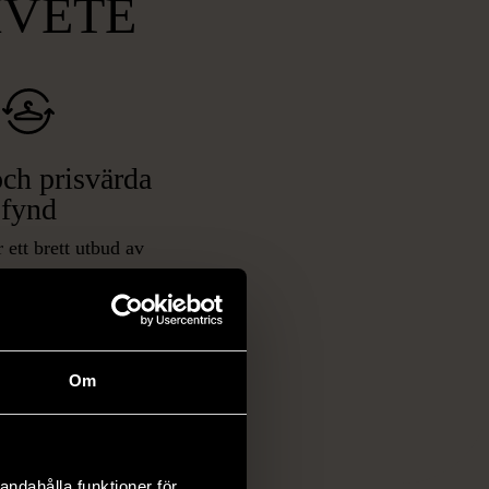
MVETE
ch prisvärda
fynd
 ett brett utbud av
rån kläder och möbler
och elektronik i våra
har chansen att hitta
iginella föremål som
Om
 i vanliga butiker.
ER
andahålla funktioner för