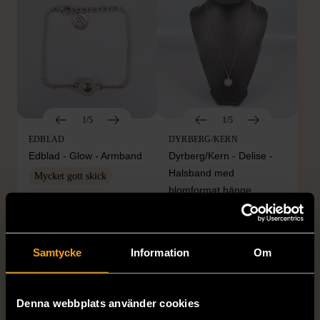
1/5
1/5
EDBLAD
DYRBERG/KERN
Edblad - Glow - Armband
Dyrberg/Kern - Delise -
Halsband med
Mycket gott skick
blomformat hänge
129 kr
Mycket gott skick
249 kr
Samtycke
Information
Om
Denna webbplats använder cookies