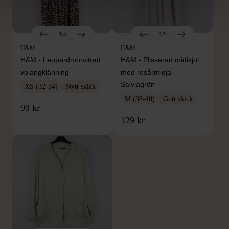
1/5
1/5
H&M
H&M
H&M - Leopardmönstrad
H&M - Plisserad midikjol
volangklänning
med resårmidja -
Salviagrön
XS (32-34)
Nytt skick
M (38-40)
Gott skick
99 kr
129 kr