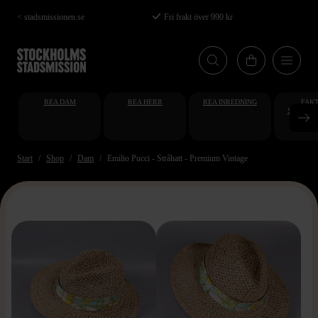
Hoppa
< stadsmissionen.se
Fri frakt över 990 kr
till
huvudinnehåll
REA DAM
REA HERR
REA INREDNING
FAKT
STUDENT
AT
Start
Shop
Dam
Emilio Pucci - Stråhatt - Premium Vintage