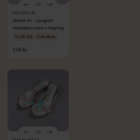
1/5
STOCKH LM
Stockh lm - Ljusgrön
viskosblus med v-ringning
S (34-36)
Gott skick
FRÅN SAMMA VARUMÄRKE
159 kr
Hitta produkter från samma varumärke
1/5