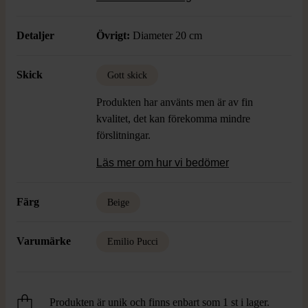
Skick: Gott Skick, Finns tecken av
användning
Detaljer
Övrigt:
Diameter 20 cm
Skick
Gott skick
Produkten har använts men är av fin
kvalitet, det kan förekomma mindre
förslitningar.
Läs mer om hur vi bedömer
Färg
Beige
Varumärke
Emilio Pucci
Produkten är unik och finns enbart som 1 st i lager.