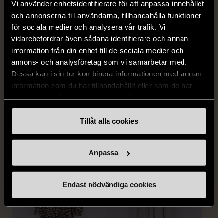
Vi använder enhetsidentifierare för att anpassa innehållet
och annonserna till användarna, tillhandahålla funktioner
för sociala medier och analysera vår trafik. Vi
vidarebefordrar även sådana identifierare och annan
information från din enhet till de sociala medier och
1/5
1/5
annons- och analysföretag som vi samarbetar med.
SNÖ OF SWEDEN
RODEBJER
Dessa kan i sin tur kombinera informationen med annan
SNÖ of Sweden -
Rodebjer - Mönstrad topp
information som du har tillhandahållit eller som de har
Halsband med
med knappdetalj
samlat in när du har använt deras tjänster.
cirkelhänge
M (38-40)
Gott skick
Mycket gott skick
Tillåt alla cookies
169 kr
399 kr
Anpassa
Endast nödvändiga cookies