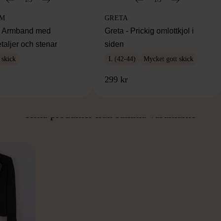
IM
GRETA
m Armband med
Greta - Prickig omlottkjol i
taljer och stenar
siden
 skick
L (42-44)
Mycket gott skick
299 kr
ÅN SAMMA VARUMÄ
Hitta produkter från samma varumärke