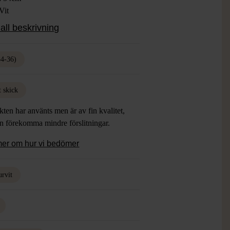
Vit
ial: 98% Ull, 2% Polyamid, Foder 100%
all beskrivning
s
: Gott Skick
34-36)
t skick
ten har använts men är av fin kvalitet,
an förekomma mindre förslitningar.
mer om hur vi bedömer
urvit