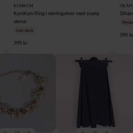
KUMKUM
OKÄN
KumKum Ring i sterlingsilver med svarta
Örhäng
stenar
Mycket
Gott skick
399 k
399 kr
1/5
1/5