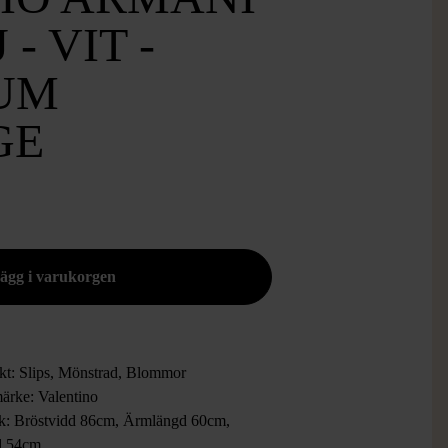
 - VIT -
UM
GE
kt: Slips, Mönstrad, Blommor
ärke: Valentino
ek: Bröstvidd 86cm, Ärmlängd 60cm,
d 54cm