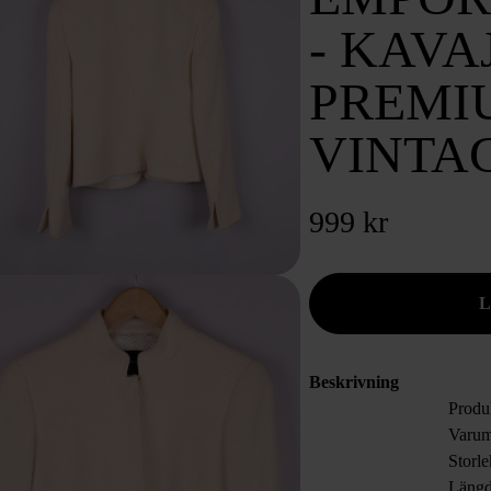
- KAVAJ
PREMI
VINTA
999 kr
Beskrivning
Produ
Varum
Storl
Läng