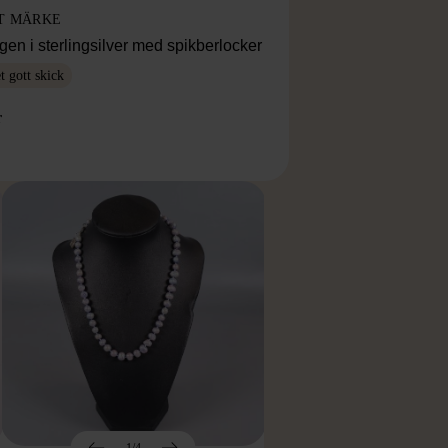
T MÄRKE
en i sterlingsilver med spikberlocker
 gott skick
r
1/4