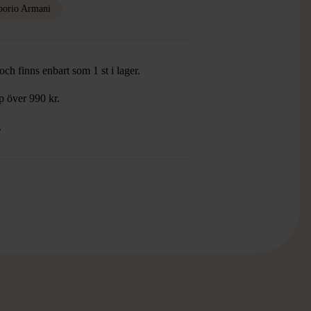
orio Armani
ch finns enbart som 1 st i lager.
öp över 990 kr.
.