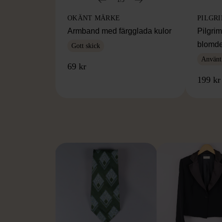
OKÄNT MÄRKE
PILGR
Armband med färgglada kulor
Pilgri
blomde
Gott skick
Använt
69 kr
199 kr
FR