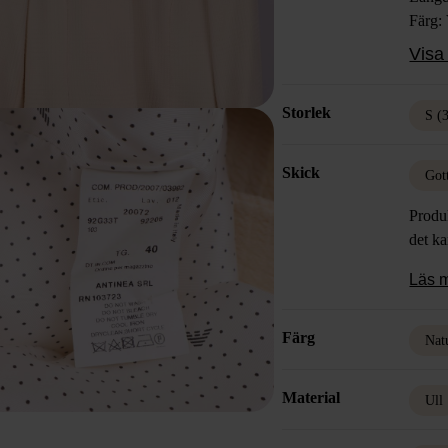
Färg: 
Mater
Visa 
Visko
Skick
Storlek
S (
Skick
Got
Produk
det k
Läs 
Färg
Nat
Material
Ull