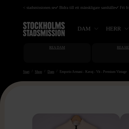
Hoppa
< stadsmissionen.se
Bidra till ett mänskligare samhälle
Fri f
till
huvudinnehåll
DAM
HERR
REA DAM
REA H
Start
Shop
Dam
Emporio Armani - Kavaj - Vit - Premium Vintage