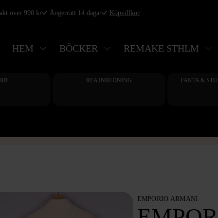
rakt över 990 kr
Ångerrätt 14 dagar
Köpvillkor
HEM
BÖCKER
REMAKE STHLM
ERR
REA INREDNING
FAKTA & ST
EMPORIO ARMANI
EMPOR