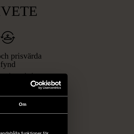
MVETE
ch prisvärda
fynd
 ett brett utbud av
rån kläder och möbler
och elektronik i våra
har chansen att hitta
Om
iginella föremål som
 i vanliga butiker.
ER
andahålla funktioner för