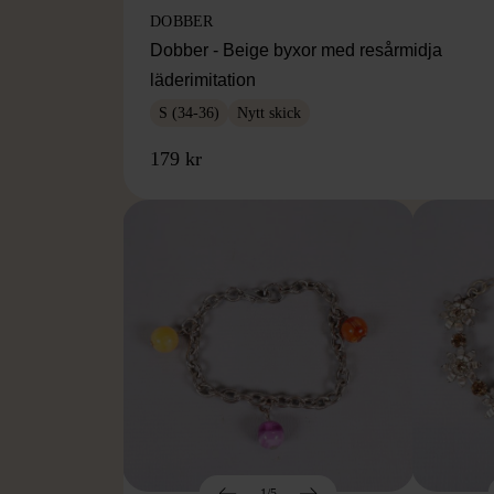
DOBBER
Dobber - Beige byxor med resårmidja
läderimitation
S (34-36)
Nytt skick
179 kr
1/5