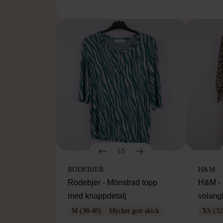
1/5
RODEBJER
H&M
Rodebjer - Mönstrad topp
H&M - 
med knappdetalj
volang
M (38-40)
Mycket gott skick
XS (32