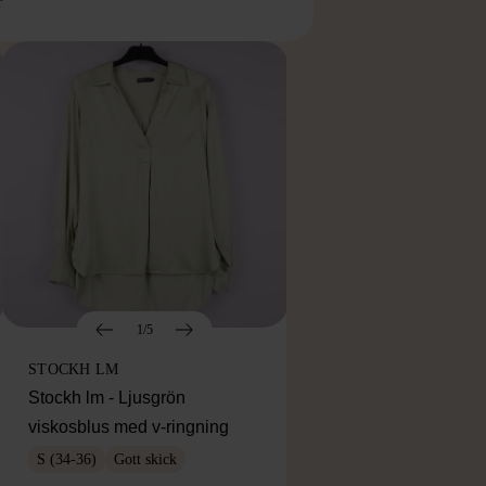
r
1/5
STOCKH LM
Stockh lm - Ljusgrön
viskosblus med v-ringning
S (34-36)
Gott skick