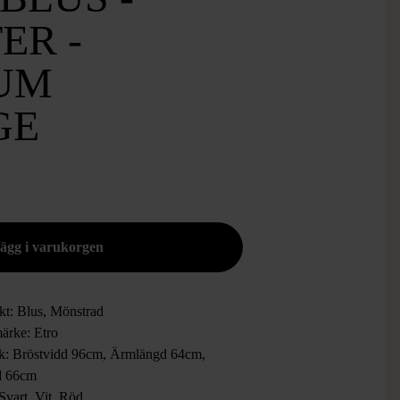
ER -
UM
GE
kt: Blus, Mönstrad
ärke: Etro
ek: Bröstvidd 96cm, Ärmlängd 64cm,
d 66cm
Svart, Vit, Röd