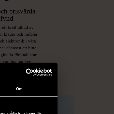
ch prisvärda
fynd
 ett brett utbud av
rån kläder och möbler
och elektronik i våra
har chansen att hitta
iginella föremål som
 i vanliga butiker.
ER
Om
andahålla funktioner för