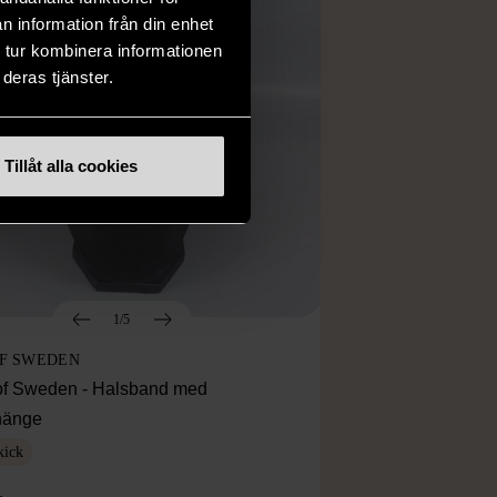
n information från din enhet
 tur kombinera informationen
deras tjänster.
Tillåt alla cookies
1/5
OF SWEDEN
f Sweden - Halsband med
lhänge
kick