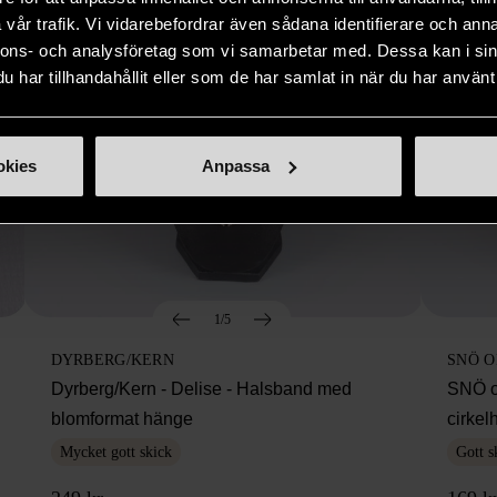
vår trafik. Vi vidarebefordrar även sådana identifierare och anna
nnons- och analysföretag som vi samarbetar med. Dessa kan i sin
har tillhandahållit eller som de har samlat in när du har använt 
okies
Anpassa
1/5
DYRBERG/KERN
SNÖ 
Dyrberg/Kern - Delise - Halsband med
SNÖ o
blomformat hänge
cirke
Mycket gott skick
Gott s