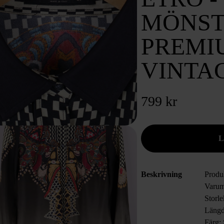
MÖNST
PREMI
VINTA
799 kr
Beskrivning
Produ
Varum
Storl
Läng
Färg: 