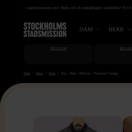
Hoppa
< stadsmissionen.se
Bidra till ett mänskligare samhälle
Fri f
till
huvudinnehåll
DAM
HERR
REA DAM
REA H
Start
Shop
Dam
Etro - Blus - Mönster - Premium Vintage