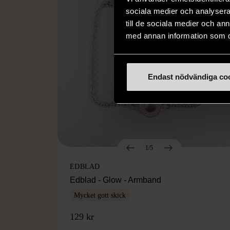
sociala medier och analysera 
till de sociala medier och a
med annan information som du 
Endast nödvändiga co
1/5
EDBLAD
Edblad - Glow - Armband
Mycket gott skick
129 kr