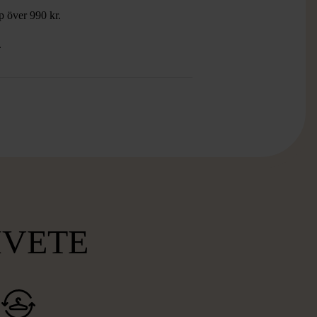
öp över 990 kr.
.
MVETE