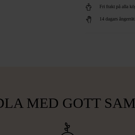
Fri frakt på alla k
14 dagars ångerrät
LA MED GOTT SA