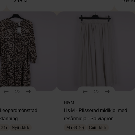
249 kr
169 k
1/5
1/5
H&M
Leopardmönstrad
H&M - Plisserad midikjol med
klänning
resårmidja - Salviagrön
-34)
Nytt skick
M (38-40)
Gott skick