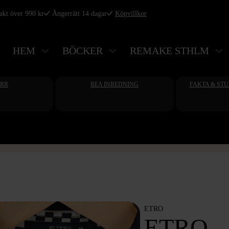
rakt över 990 kr
Ångerrätt 14 dagar
Köpvillkor
HEM
BÖCKER
REMAKE STHLM
ERR
REA INREDNING
FAKTA & ST
ETRO
ETRO -