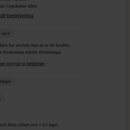
al: Uppskattar siden
: Gott Skick
all beskrivning
t skick
ten har använts men är av fin kvalitet,
an förekomma mindre förslitningar.
mer om hur vi bedömer
rfärgad
o
ch finns enbart som 1 st i lager.