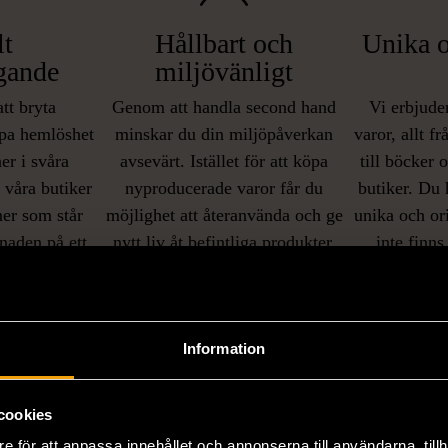
lt
Hållbart och
Unika o
gande
miljövänligt
att bryta
Genom att handla second hand
Vi erbjuder
pa hemlöshet
minskar du din miljöpåverkan
varor, allt f
er i svåra
avsevärt. Istället för att köpa
till böcker 
i våra butiker
nyproducerade varor får du
butiker. Du 
ner som står
möjlighet att återanvända och ge
unika och or
naden på ett
nytt liv åt befintliga produkter.
inte finns
IKNANDE PRODUKT
sätt.
Hitta produkter som påminner om denna
Information
cookies
e för att anpassa innehållet och annonserna till användarna, tillh