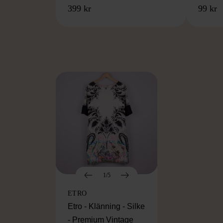
399 kr
99 kr
FR
1/5
ETRO
Etro - Klänning - Silke
- Premium Vintage