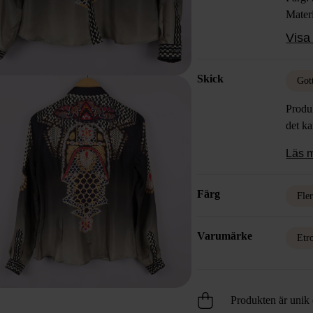
Materi
Skick
Visa 
Skick
Got
Produk
det k
Läs 
Färg
Fle
Varumärke
Etr
Produkten är unik o