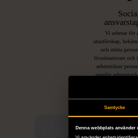
Socia
ansvarsta
Vi arbetar för 
utanförskap, bekäm
och stötta person
livssituationer och 
arbetstränar perso
utanför arbetsmark
L
eller annat 
Samtycke
Denna webbplats använder 
Vi använder enhetsidentifierar