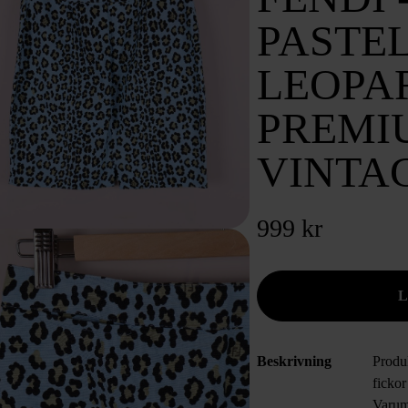
PASTEL
LEOPAR
PREMI
VINTA
999 kr
Beskrivning
Produ
ficko
Varum