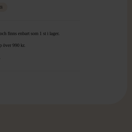
di
ch finns enbart som 1 st i lager.
öp över 990 kr.
.