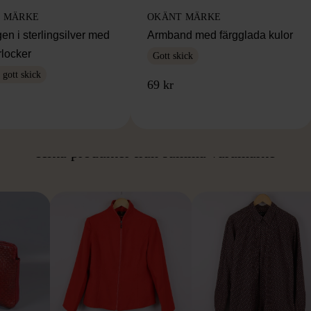
 MÄRKE
OKÄNT MÄRKE
en i sterlingsilver med
Armband med färgglada kulor
rlocker
Gott skick
gott skick
69 kr
ÅN SAMMA VARUMÄ
Hitta produkter från samma varumärke