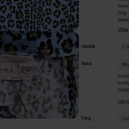
Storl
Färg: 
Mater
Skick
Visa 
Storlek
L (
Skick
Myc
Produk
kvalit
försli
Läs 
Färg
Lju