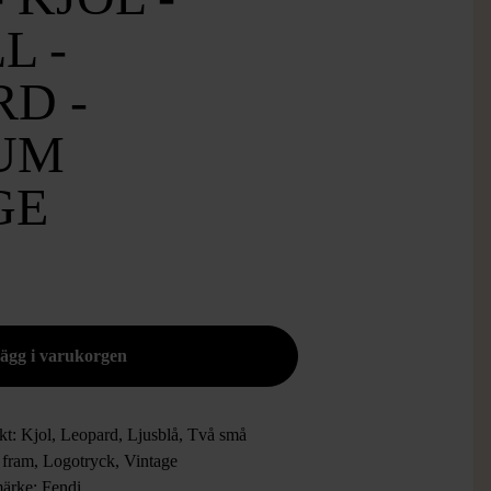
L -
D -
UM
GE
kt: Kjol, Leopard, Ljusblå, Två små
r fram, Logotryck, Vintage
ärke: Fendi