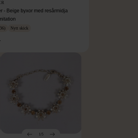
ER
r - Beige byxor med resårmidja
mitation
36)
Nytt skick
r
1/5