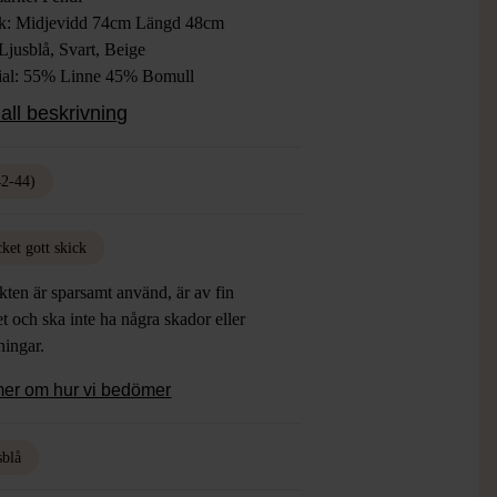
ek: Midjevidd 74cm Längd 48cm
Ljusblå, Svart, Beige
ial: 55% Linne 45% Bomull
: Mycket gott skick
all beskrivning
42-44)
ket gott skick
ten är sparsamt använd, är av fin
et och ska inte ha några skador eller
tningar.
mer om hur vi bedömer
sblå