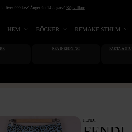
rakt över 990 kr
Ångerrätt 14 dagar
Köpvillkor
HEM
BÖCKER
REMAKE STHLM
ERR
REA INREDNING
FAKTA & ST
FENDI
FENDI -