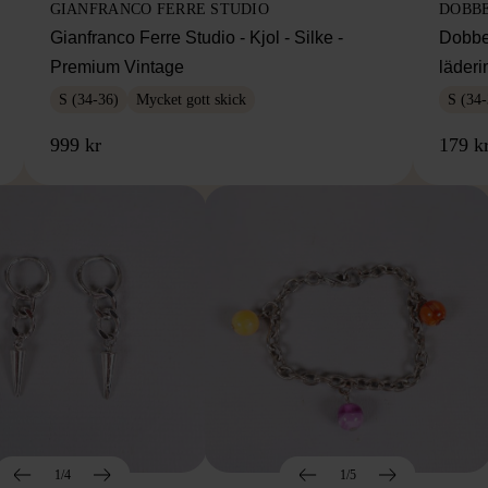
GIANFRANCO FERRE STUDIO
DOBB
Gianfranco Ferre Studio - Kjol - Silke -
Dobbe
Premium Vintage
läderi
S (34-36)
Mycket gott skick
S (34-
999 kr
179 k
1/4
1/5