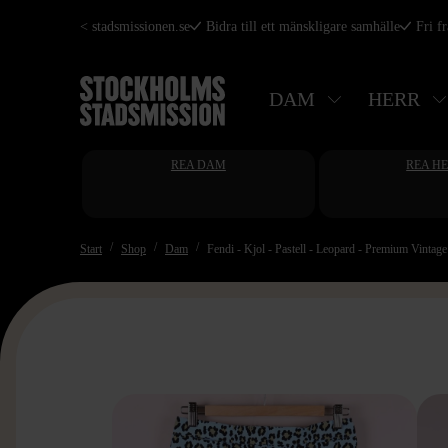
Hoppa
< stadsmissionen.se
Bidra till ett mänskligare samhälle
Fri f
till
huvudinnehåll
DAM
HERR
REA DAM
REA H
Start
Shop
Dam
Fendi - Kjol - Pastell - Leopard - Premium Vintage