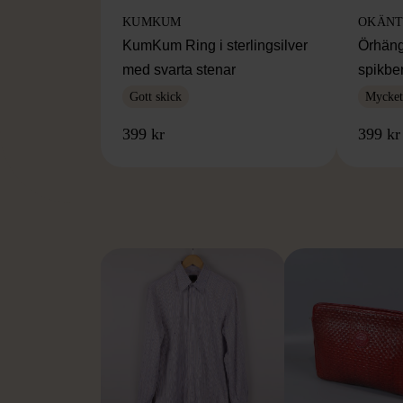
KUMKUM
OKÄNT
KumKum Ring i sterlingsilver
Örhäng
med svarta stenar
spikbe
Gott skick
Mycket 
399 kr
399 kr
FR