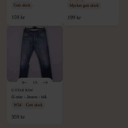
Gott skick
Mycket gott skick
159 kr
199 kr
1/5
G-STAR RAW
G-star - Jeans - blå
W34
Gott skick
FRÅN SAMMA VARUMÄRKE
359 kr
Hitta produkter från samma varumärke