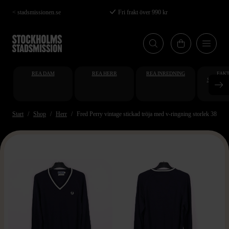
Hoppa
< stadsmissionen.se
Fri frakt över 990 kr
till
huvudinnehåll
REA DAM
REA HERR
REA INREDNING
FAKT
STUDENT
AT
Start
Shop
Herr
Fred Perry vintage stickad tröja med v-ringning storlek 38