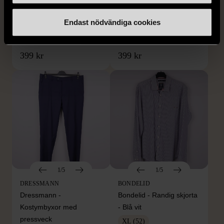
By TeeShoppen 2-delar
Hilditch & Key linneskjorta
mörkblå kostym
med bröstficka
Endast nödvändiga cookies
XXL (54)
Nytt skick
Mycket gott skick
399 kr
399 kr
1/5
1/5
DRESSMANN
BONDELID
Dressmann -
Bondelid - Randig skjorta
Kostymbyxor med
- Blå vit
pressveck
XL (52)