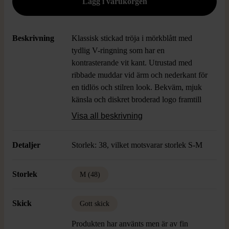
Beskrivning
Klassisk stickad tröja i mörkblått med
tydlig V-ringning som har en
kontrasterande vit kant. Utrustad med
ribbade muddar vid ärm och nederkant för
en tidlös och stilren look. Bekväm, mjuk
känsla och diskret broderad logo framtill
som ger extra karaktär. Passar till det
Visa all beskrivning
mesta där du vill ha en clean och
avslappnad stil.
Detaljer
Storlek: 38, vilket motsvarar storlek S-M
Storlek
M (48)
Skick
Gott skick
Produkten har använts men är av fin