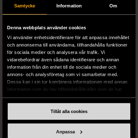
Samtycke
Information
Om
1/5
1/5
Denna webbplats använder cookies
STENSTRÖMS
BOSS
Stenströms skjorta turkos
BOSS vit pikétröja
Vi använder enhetsidentifierare för att anpassa innehållet
och annonserna till användarna, tillhandahålla funktioner
L (50)
Gott skick
Mycket gott skick
för sociala medier och analysera vår trafik. Vi
259 kr
279 kr
vidarebefordrar även sådana identifierare och annan
information från din enhet till de sociala medier och
annons- och analysföretag som vi samarbetar med.
Dessa kan i sin tur kombinera informationen med annan
information som du har tillhandahållit eller som de har
samlat in när du har använt deras tjänster.
Tillåt alla cookies
1/5
1/5
Anpassa
BY TEESHOPPEN
HILDITCH & KEY