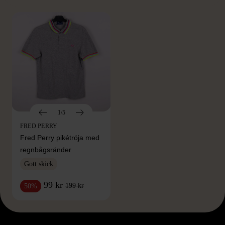
1/5
FRED PERRY
Fred Perry pikétröja med
regnbågsränder
Gott skick
99 kr
199 kr
50%