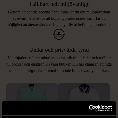
Hållbart och miljövänligt
Genom att handla second hand minskar du din miljöpåverkan
avsevärt. Istället för att köpa nyproducerade varor får du
möjlighet att återanvända och ge nytt liv åt befintliga produkter.
Unika och prisvärda fynd
Vi erbjuder ett brett utbud av varor, allt från kläder och möbler
LIKNANDE PRODUKTER
till böcker och elektronik i våra butiker. Du har chansen att hitta
unika och originella föremål som inte finns i vanliga butiker.
Hitta produkter som påminner om denna