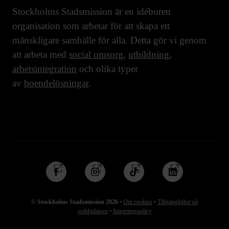
Stockholms Stadsmission är en idéburen
organisation som arbetar för att skapa ett
mänskligare samhälle för alla. Detta gör vi genom
att arbeta med
social omsorg
,
utbildning
,
arbetsintegration
och olika typer
av
boendelösningar
.
Följ
Följ
Följ
Följ
oss
oss
oss
oss
på
på
på
på
© Stockholms Stadsmission 2026
•
Om cookies
•
Tillgänglighet på
Facebook
Instagram
TikTok
Linkedin
webbplatsen
•
Integritetspolicy