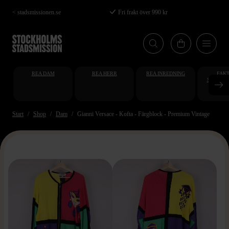
Hoppa
< stadsmissionen.se
Fri frakt över 990 kr
till
huvudinnehåll
REA DAM
REA HERR
REA INREDNING
FAKT
STUDENT
AT
Start
Shop
Dam
Gianni Versace - Kofta - Färgblock - Premium Vintage