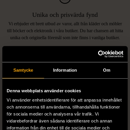
Unika och prisvärda fynd
Vi erbjuder ett brett utbud av varor, allt från kläder och möbler
LIKNANDE PRODUKTER
till böcker och elektronik i våra butiker. Du har chansen att hitta
unika och originella föremål som inte finns i vanliga butiker.
Hitta produkter som påminner om denna
Samtycke
Information
Om
Denna webbplats använder cookies
Vi använder enhetsidentifierare för att anpassa innehållet
och annonserna till användarna, tillhandahålla funktioner
1/5
1/5
för sociala medier och analysera vår trafik. Vi
EDBLAD
DYRBERG/KERN
vidarebefordrar även sådana identifierare och annan
Edblad - Glow - Armband
Dyrberg/Kern - Delise -
information från din enhet till de sociala medier och