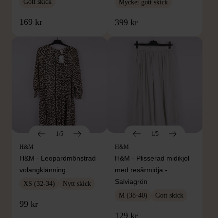
Gott skick
Mycket gott skick
169 kr
399 kr
1/5
1/5
H&M
H&M
H&M - Leopardmönstrad
H&M - Plisserad midikjol
volangklänning
med resårmidja -
Salviagrön
XS (32-34)
Nytt skick
M (38-40)
Gott skick
99 kr
129 kr