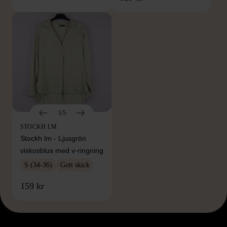
1/5
STOCKH LM
Stockh lm - Ljusgrön
viskosblus med v-ringning
S (34-36)
Gott skick
159 kr