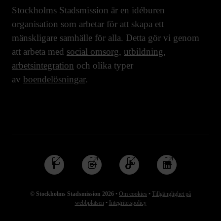
Stockholms Stadsmission är en idéburen
organisation som arbetar för att skapa ett
mänskligare samhälle för alla. Detta gör vi genom
att arbeta med
social omsorg
,
utbildning
,
arbetsintegration
och olika typer
av
boendelösningar
.
Följ
Följ
Följ
Följ
oss
oss
oss
oss
på
på
på
på
© Stockholms Stadsmission 2026
•
Om cookies
•
Tillgänglighet på
Facebook
Instagram
TikTok
Linkedin
webbplatsen
•
Integritetspolicy