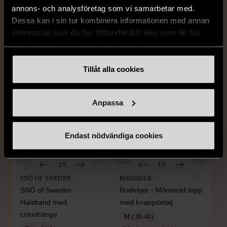
Halsband med
Mycket gott skick
annons- och analysföretag som vi samarbetar med.
blomformat hänge
Dessa kan i sin tur kombinera informationen med annan
129 kr
Mycket gott skick
information som du har tillhandahållit eller som de har
samlat in när du har använt deras tjänster.
249 kr
Tillåt alla cookies
Anpassa
Endast nödvändiga cookies
1/5
1/5
SNÖ OF SWEDEN
RODEBJER
SNÖ of Sweden -
Rodebjer - Mönstrad topp
Halsband med
med knappdetalj
cirkelhänge
M (38-40)