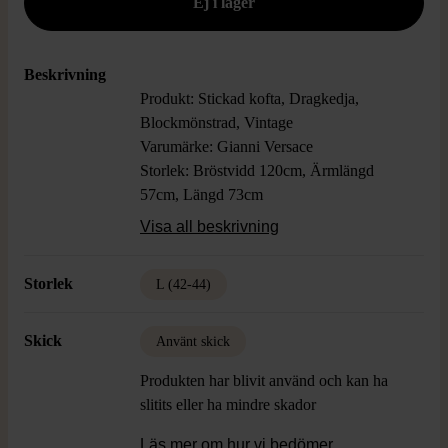
Beskrivning
Produkt: Stickad kofta, Dragkedja,
Blockmönstrad, Vintage
Varumärke: Gianni Versace
Storlek: Bröstvidd 120cm, Ärmlängd
57cm, Längd 73cm
Färg: Gul, Röd, Grön, Blå
Visa all beskrivning
Material: Ingen information
Skick: Använt skick, Smärre fläckar
Storlek
L (42-44)
Skick
Använt skick
Produkten har blivit använd och kan ha
slitits eller ha mindre skador
Läs mer om hur vi bedömer