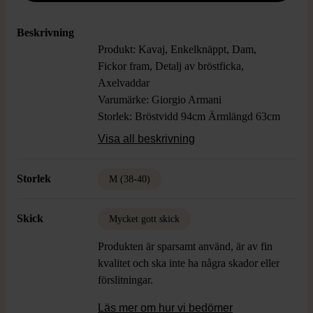
Beskrivning
Produkt: Kavaj, Enkelknäppt, Dam,
Fickor fram, Detalj av bröstficka,
Axelvaddar
Varumärke: Giorgio Armani
Storlek: Bröstvidd 94cm Ärmlängd 63cm
Färg: Ljust Grå/Blå
Visa all beskrivning
Material: 55% Acetat 45% Viskos, Foder
100% Polyester
Storlek
M (38-40)
Skick: Mycket Gott Skick, två små små
fläckar vid knappar fram
Skick
Mycket gott skick
Produkten är sparsamt använd, är av fin
kvalitet och ska inte ha några skador eller
förslitningar.
Läs mer om hur vi bedömer