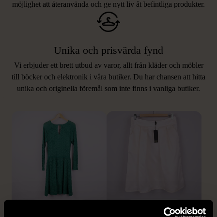
möjlighet att återanvända och ge nytt liv åt befintliga produkter.
Unika och prisvärda fynd
Vi erbjuder ett brett utbud av varor, allt från kläder och möbler
LIKNANDE PRODUKTER
till böcker och elektronik i våra butiker. Du har chansen att hitta
unika och originella föremål som inte finns i vanliga butiker.
Hitta produkter som påminner om denna
1/5
1/5