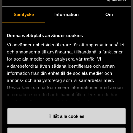
MISSONI
GIANFRANCO FERRE
Missoni - Klänning -
STUDIO
Samtycke
Information
Om
Stickad - Grön - Premium
Gianfranco Ferre Studio -
Vintage
Kjol - Silke - Premium
Vintage
S (34-36)
Gott skick
Denna webbplats använder cookies
S (34-36)
999 kr
Vi använder enhetsidentifierare för att anpassa innehållet
Mycket gott skick
och annonserna till användarna, tillhandahålla funktioner
999 kr
för sociala medier och analysera vår trafik. Vi
vidarebefordrar även sådana identifierare och annan
information från din enhet till de sociala medier och
annons- och analysföretag som vi samarbetar med.
Dessa kan i sin tur kombinera informationen med annan
information som du har tillhandahållit eller som de har
samlat in när du har använt deras tjänster.
Tillåt alla cookies
1/5
1/5