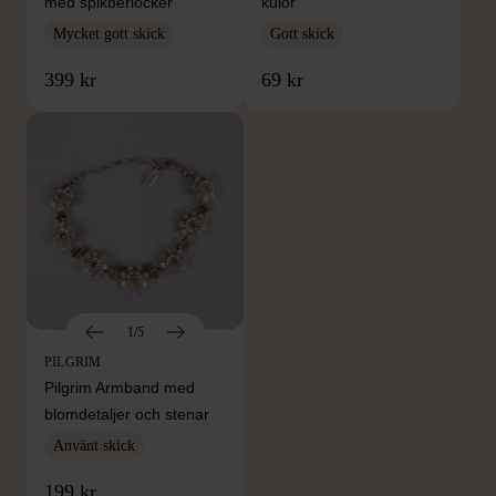
med spikberlocker
kulor
Mycket gott skick
Gott skick
399 kr
69 kr
1/5
PILGRIM
Pilgrim Armband med
blomdetaljer och stenar
Använt skick
FRÅN SAMMA VARUMÄRKE
199 kr