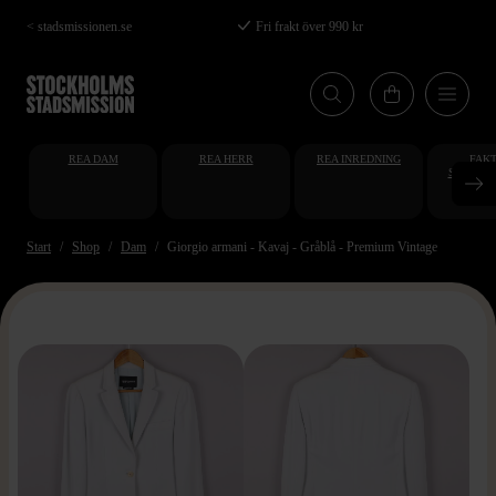
Hoppa
< stadsmissionen.se
Fri frakt över 990 kr
till
huvudinnehåll
REA DAM
REA HERR
REA INREDNING
FAKT
STUDENT
AT
Start
Shop
Dam
Giorgio armani - Kavaj - Gråblå - Premium Vintage