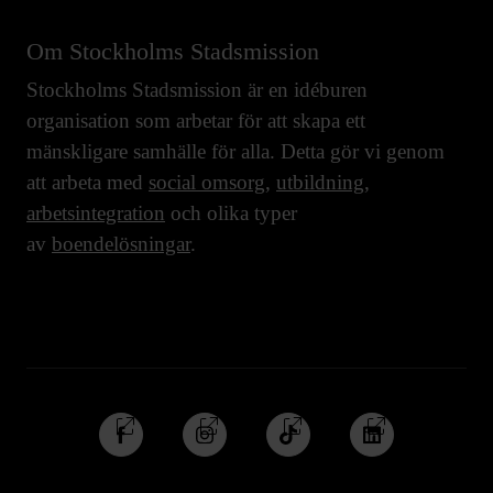
Om Stockholms Stadsmission
Stockholms Stadsmission är en idéburen
organisation som arbetar för att skapa ett
mänskligare samhälle för alla. Detta gör vi genom
att arbeta med
social omsorg
,
utbildning
,
arbetsintegration
och olika typer
av
boendelösningar
.
Följ
Följ
Följ
Följ
oss
oss
oss
oss
på
på
på
på