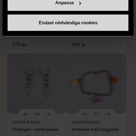
DOBBER
KUMKUM
Anpassa
Dobber - Beige byxor
KumKum Ring i
med resårmidja
sterlingsilver med svarta
Endast nödvändiga cookies
läderimitation
stenar
S (34-36)
Nytt skick
Gott skick
179 kr
399 kr
1/4
1/5
OKÄNT MÄRKE
OKÄNT MÄRKE
Örhängen i sterlingsilver
Armband med färgglada