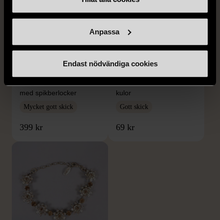
Anpassa
1/4
1/5
Endast nödvändiga cookies
OKÄNT MÄRKE
OKÄNT MÄRKE
Örhängen i sterlingsilver
Armband med färgglada
med spikberlocker
kulor
Mycket gott skick
Gott skick
399 kr
69 kr