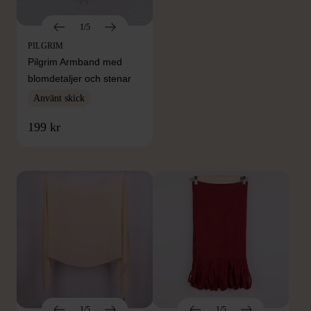
1/5
PILGRIM
Pilgrim Armband med
blomdetaljer och stenar
Använt skick
FRÅN SAMMA VARUMÄRKE
199 kr
Hitta produkter från samma varumärke
1/5
1/5