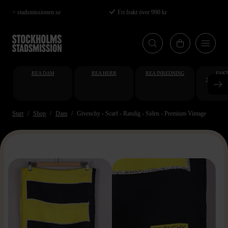
Hoppa
< stadsmissionen.se
Fri frakt över 990 kr
till
huvudinnehåll
REA DAM
REA HERR
REA INREDNING
FAKT
STUDENT
AT
Start
Shop
Dam
Givenchy - Scarf - Randig - Siden - Premium Vintage