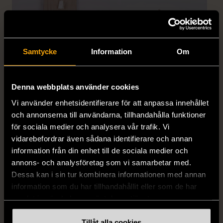
Samtycke
Information
Om
1/5
1/5
Denna webbplats använder cookies
DOBBER
KUMKUM
Vi använder enhetsidentifierare för att anpassa innehållet
Dobber - Beige byxor
KumKum Ring i
och annonserna till användarna, tillhandahålla funktioner
med resårmidja
sterlingsilver med svarta
för sociala medier och analysera vår trafik. Vi
läderimitation
stenar
vidarebefordrar även sådana identifierare och annan
S (34-36)
Nytt skick
Gott skick
information från din enhet till de sociala medier och
annons- och analysföretag som vi samarbetar med.
179 kr
399 kr
Dessa kan i sin tur kombinera informationen med annan
information som du har tillhandahållit eller som de har
samlat in när du har använt deras tjänster.
Tillåt alla cookies