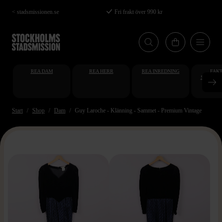
Hoppa
< stadsmissionen.se
Fri frakt över 990 kr
till
huvudinnehåll
REA DAM
REA HERR
REA INREDNING
FAKT
STUDENT
AT
Start
Shop
Dam
Guy Laroche - Klänning - Sammet - Premium Vintage