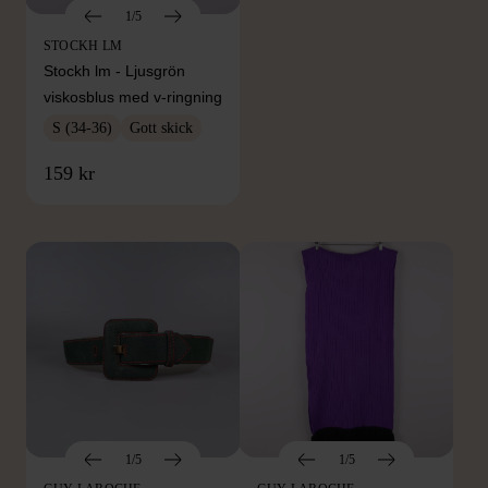
1/5
STOCKH LM
Stockh lm - Ljusgrön
viskosblus med v-ringning
S (34-36)
Gott skick
FRÅN SAMMA VARUMÄRKE
159 kr
Hitta produkter från samma varumärke
1/5
1/5