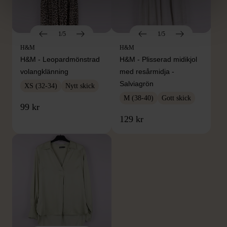
1/5
1/5
H&M
H&M
H&M - Leopardmönstrad
H&M - Plisserad midikjol
volangklänning
med resårmidja -
Salviagrön
XS (32-34)
Nytt skick
M (38-40)
Gott skick
99 kr
129 kr