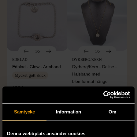
1/5
1/5
EDBLAD
DYRBERG/KERN
Edblad - Glow - Armband
Dyrberg/Kern - Delise -
Halsband med
Mycket gott skick
blomformat hänge
129 kr
Mycket gott skick
249 kr
Samtycke
Information
Om
Denna webbplats använder cookies