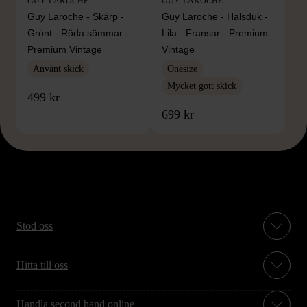
GUY LAROCHE
GUY LAROCHE
Guy Laroche - Skärp -
Guy Laroche - Halsduk -
Grönt - Röda sömmar -
Lila - Fransar - Premium
Premium Vintage
Vintage
Använt skick
Onesize
Mycket gott skick
499 kr
699 kr
Stöd oss
Hitta till oss
Handla second hand online