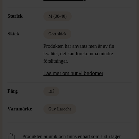
Färg: Svart, Blå
Material: 73% Bomull, 27% Modal Foder:
Storlek
M (38-40)
Acetat och Cupro
Skick: Gott skick, Fläck på kjol se bild
Skick
Gott skick
Produkten har använts men är av fin
kvalitet, det kan förekomma mindre
förslitningar.
Läs mer om hur vi bedömer
Färg
Blå
Varumärke
Guy Laroche
Produkten är unik och finns enbart som 1 st i lager.