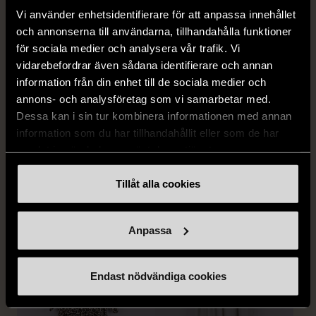
Vi använder enhetsidentifierare för att anpassa innehållet
och annonserna till användarna, tillhandahålla funktioner
för sociala medier och analysera vår trafik. Vi
vidarebefordrar även sådana identifierare och annan
information från din enhet till de sociala medier och
1/5
1/5
annons- och analysföretag som vi samarbetar med.
SNÖ OF SWEDEN
RODEBJER
Dessa kan i sin tur kombinera informationen med annan
SNÖ of Sweden -
Rodebjer - Mönstrad topp
information som du har tillhandahållit eller som de har
Halsband med
med knappdetalj
samlat in när du har använt deras tjänster.
cirkelhänge
M (38-40)
Gott skick
Mycket gott skick
Tillåt alla cookies
169 kr
399 kr
Anpassa
Endast nödvändiga cookies