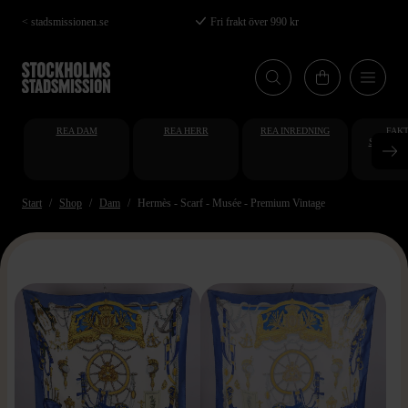
Hoppa
< stadsmissionen.se
Fri frakt över 990 kr
till
huvudinnehåll
REA DAM
REA HERR
REA INREDNING
FAKT
STUDENT
AT
Start
Shop
Dam
Hermès - Scarf - Musée - Premium Vintage