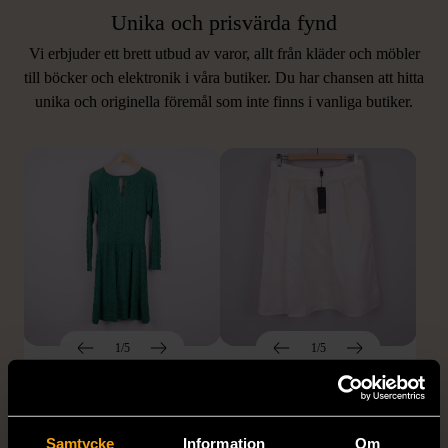
Unika och prisvärda fynd
Vi erbjuder ett brett utbud av varor, allt från kläder och möbler
LIKNANDE PRODUKTER
till böcker och elektronik i våra butiker. Du har chansen att hitta
unika och originella föremål som inte finns i vanliga butiker.
Hitta produkter som påminner om denna
1/5
1/5
MISSONI
GIANFRANCO FERRE
Missoni - Klänning -
STUDIO
Stickad - Grön - Premium
Gianfranco Ferre Studio -
Samtycke
Information
Om
Vintage
Kjol - Silke - Premium