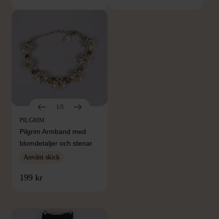
1/5
PILGRIM
Pilgrim Armband med
blomdetaljer och stenar
Använt skick
FRÅN SAMMA VARUMÄRKE
199 kr
Hitta produkter från samma varumärke