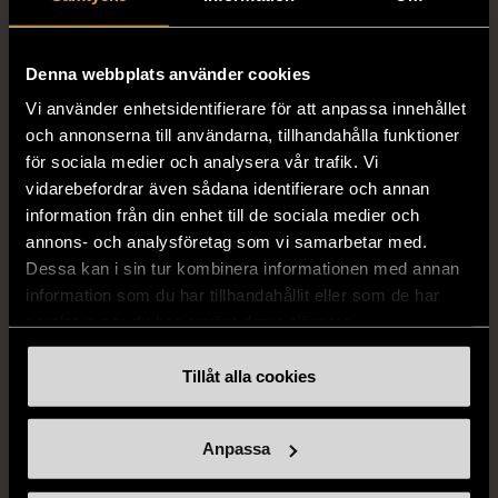
Vintage
S (34-36)
Gott skick
S (34-36)
Denna webbplats använder cookies
999 kr
Mycket gott skick
Vi använder enhetsidentifierare för att anpassa innehållet
999 kr
och annonserna till användarna, tillhandahålla funktioner
för sociala medier och analysera vår trafik. Vi
vidarebefordrar även sådana identifierare och annan
information från din enhet till de sociala medier och
annons- och analysföretag som vi samarbetar med.
Dessa kan i sin tur kombinera informationen med annan
information som du har tillhandahållit eller som de har
samlat in när du har använt deras tjänster.
Tillåt alla cookies
1/5
1/5
DOBBER
KUMKUM
Dobber - Beige byxor
KumKum Ring i
Anpassa
med resårmidja
sterlingsilver med svarta
läderimitation
stenar