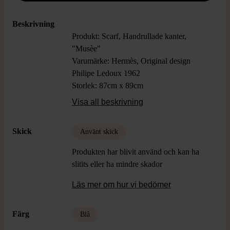
Beskrivning
Produkt: Scarf, Handrullade kanter,
"Musèe"
Varumärke: Hermès, Original design
Philipe Ledoux 1962
Storlek: 87cm x 89cm
Färg: Blå, Vit
Visa all beskrivning
Material: Siden
Skick: Använt Skick, Smärre fläckar
Skick
Använt skick
Produkten har blivit använd och kan ha
slitits eller ha mindre skador
Läs mer om hur vi bedömer
Färg
Blå