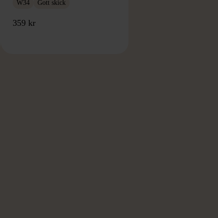
W34
Gott skick
359 kr
RKE