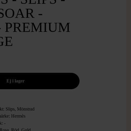
SOAR -
- PREMIUM
GE
kt: Slips, Mönstrad
ärke: Hermès
k: -
 Rosa, Röd, Guld