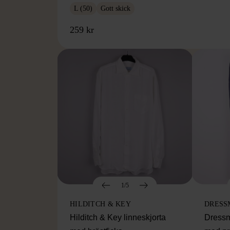
L (50)
Gott skick
259 kr
1/5
HILDITCH & KEY
DRESS
Hilditch & Key linneskjorta
Dressm