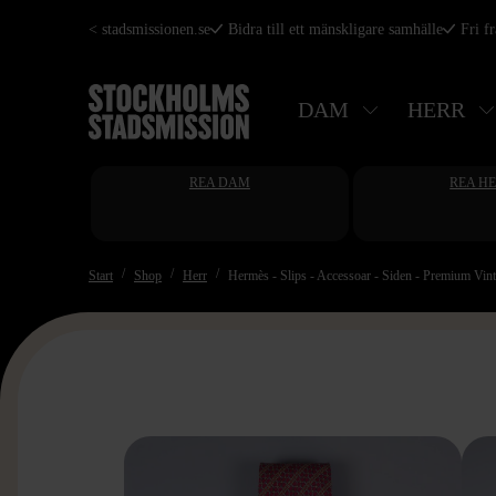
Hoppa
< stadsmissionen.se
Bidra till ett mänskligare samhälle
Fri f
till
huvudinnehåll
DAM
HERR
REA DAM
REA H
Start
Shop
Herr
Hermès - Slips - Accessoar - Siden - Premium Vin