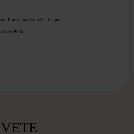
ch finns enbart som 1 st i lager.
öp över 990 kr.
.
MVETE