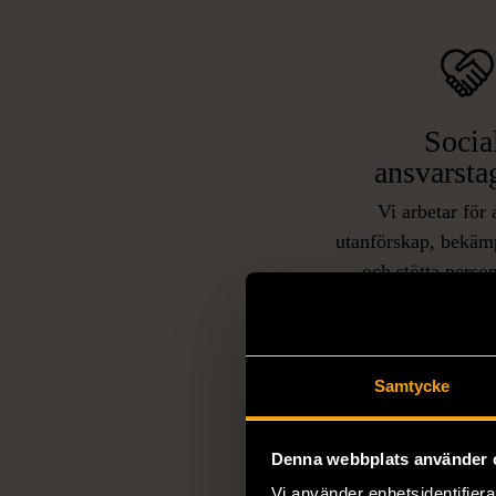
Socia
ansvarsta
Vi arbetar för 
utanförskap, bekäm
och stötta person
livssituationer och 
arbetstränar perso
utanför arbetsmark
L
Samtycke
eller annat 
Denna webbplats använder 
Vi använder enhetsidentifierar