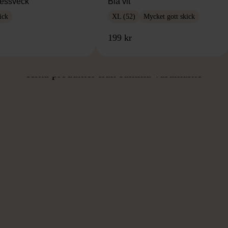
essveck
Blå vit
ick
XL (52)
Mycket gott skick
199 kr
ÅN SAMMA VARUMÄ
Hitta produkter från samma varumärke