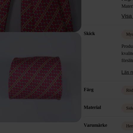
Materi
Skick
Visa 
Skick
Myc
Produk
kvalit
försli
Läs 
Färg
Rö
Material
Sid
Varumärke
Her