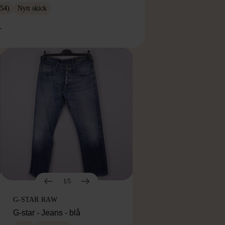
54)
Nytt skick
r
1/5
G-STAR RAW
G-star - Jeans - blå