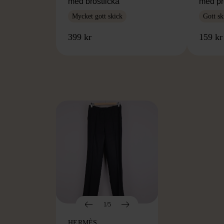
med bröstficka
med pr
Mycket gott skick
Gott sk
399 kr
159 kr
FR
1/5
HERMÈS