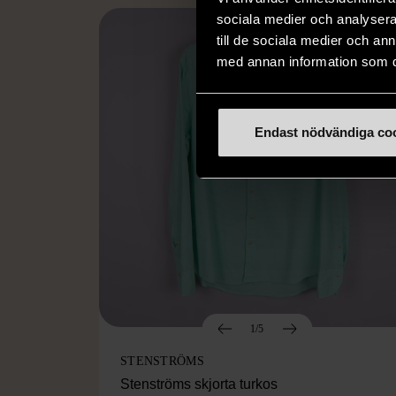
sociala medier och analysera 
till de sociala medier och a
med annan information som du 
Endast nödvändiga co
1/5
STENSTRÖMS
Stenströms skjorta turkos