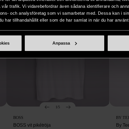
vår trafik. Vi vidarebefordrar även sådana identifierare och anna
nnons- och analysföretag som vi samarbetar med. Dessa kan i sin
har tillhandahållit eller som de har samlat in när du har använt 
okies
Anpassa
1/5
BOSS
BY TE
BOSS vit pikétröja
By Te