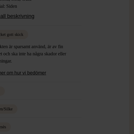
al: Siden
: Mycket Gott Skick
all beskrivning
ket gott skick
ten är sparsamt använd, är av fin
et och ska inte ha några skador eller
tningar.
mer om hur vi bedömer
d
en/Silke
mès