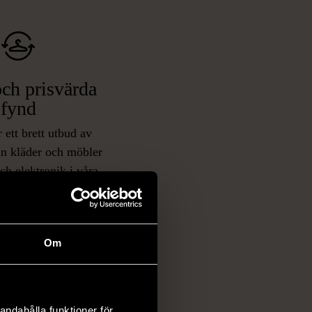
ch prisvärda
fynd
 ett brett utbud av
rån kläder och möbler
och elektronik i våra
har chansen att hitta
iginella föremål som
 i vanliga butiker.
ER
Om
andahålla funktioner för