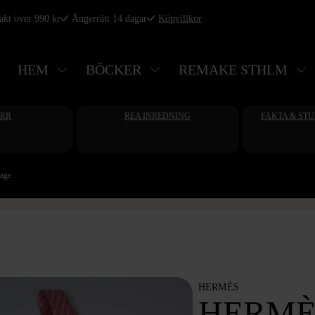
rakt över 990 kr
Ångerrätt 14 dagar
Köpvillkor
HEM
BÖCKER
REMAKE STHLM
ERR
REA INREDNING
FAKTA & ST
tage
HERMÈS
HERMÈS