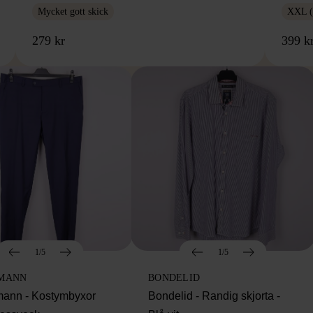
Mycket gott skick
XXL (
279 kr
399 k
1/5
1/5
MANN
BONDELID
ann - Kostymbyxor
Bondelid - Randig skjorta -