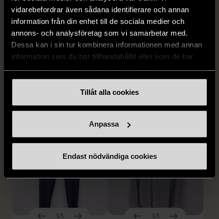
vidarebefordrar även sådana identifierare och annan
information från din enhet till de sociala medier och
annons- och analysföretag som vi samarbetar med.
1/5
1/5
Dessa kan i sin tur kombinera informationen med annan
BY TEESHOPPEN
HILDITCH & KEY
information som du har tillhandahållit eller som de har
By TeeShoppen 2-delar
Hilditch & Key linneskjorta
samlat in när du har använt deras tjänster.
mörkblå kostym
med bröstficka
XXL (54)
Nytt skick
Mycket gott skick
Tillåt alla cookies
399 kr
399 kr
Anpassa
Endast nödvändiga cookies
1/5
1/5