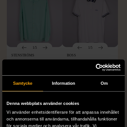
1/5
1/5
STENSTRÖMS
BOSS
Stenströms skjorta turkos
BOSS vit pikétröja
L (50)
Gott skick
Mycket gott skick
259 kr
279 kr
Samtycke
Information
Om
Denna webbplats använder cookies
Vi använder enhetsidentifierare för att anpassa innehållet
och annonserna till användarna, tillhandahålla funktioner
för sociala medier och analysera vår trafik. Vi