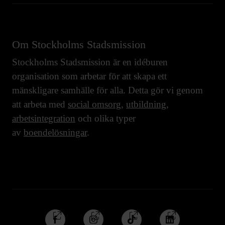
Om Stockholms Stadsmission
Stockholms Stadsmission är en idéburen
organisation som arbetar för att skapa ett
mänskligare samhälle för alla. Detta gör vi genom
att arbeta med
social omsorg
,
utbildning
,
arbetsintegration
och olika typer
av
boendelösningar
.
Följ
Följ
Följ
Följ