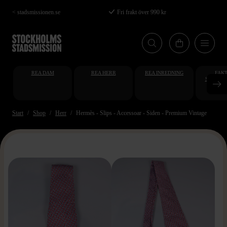
Hoppa
< stadsmissionen.se
Fri frakt över 990 kr
till
huvudinnehåll
REA DAM
REA HERR
REA INREDNING
FAKT
STUDENT
AT
Start
Shop
Herr
Hermès - Slips - Accessoar - Siden - Premium Vintage