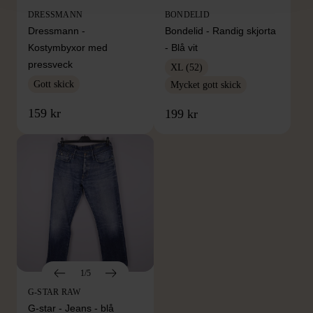
DRESSMANN
BONDELID
Dressmann -
Bondelid - Randig skjorta
Kostymbyxor med
- Blå vit
pressveck
XL (52)
Gott skick
Mycket gott skick
159 kr
199 kr
1/5
G-STAR RAW
G-star - Jeans - blå