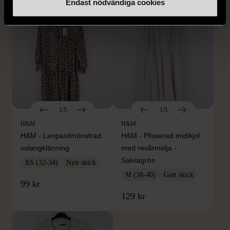
Endast nödvändiga cookies
1/5
1/5
H&M
H&M
H&M - Leopardmönstrad
H&M - Plisserad midikjol
volangklänning
med resårmidja -
Salviagrön
XS (32-34)
Nytt skick
M (38-40)
Gott skick
99 kr
129 kr