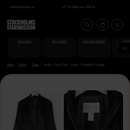
Hoppa
< stadsmissionen.se
Fri frakt över 990 kr
till
huvudinnehåll
REA DAM
REA HERR
REA INREDNING
FAKT
STUDENT
AT
Start
Shop
Dam
Jacka - Faux Fuir - Svart - Premium Vintage