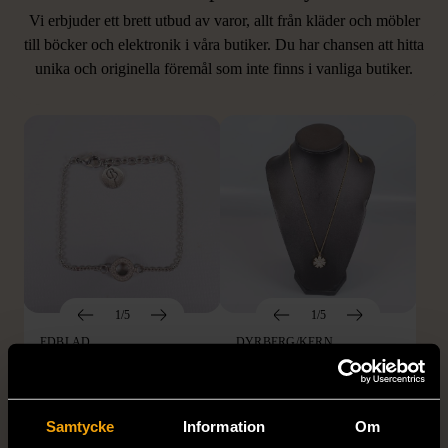
Vi erbjuder ett brett utbud av varor, allt från kläder och möbler
LIKNANDE PRODUKTER
till böcker och elektronik i våra butiker. Du har chansen att hitta
unika och originella föremål som inte finns i vanliga butiker.
Hitta produkter som påminner om denna
1/5
1/5
EDBLAD
DYRBERG/KERN
Edblad - Glow - Armband
Dyrberg/Kern - Delise -
Halsband med
Mycket gott skick
blomformat hänge
Samtycke
Information
Om
129 kr
Mycket gott skick