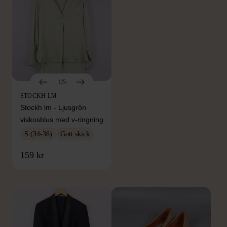
1/5
STOCKH LM
Stockh lm - Ljusgrön
viskosblus med v-ringning
S (34-36)
Gott skick
FRÅN SAMMA VARUMÄRKE
159 kr
Hitta produkter från samma varumärke