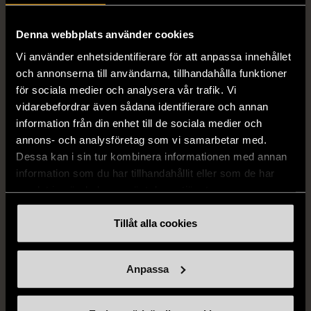
249 kr
Denna webbplats använder cookies
Vi använder enhetsidentifierare för att anpassa innehållet
och annonserna till användarna, tillhandahålla funktioner
för sociala medier och analysera vår trafik. Vi
vidarebefordrar även sådana identifierare och annan
information från din enhet till de sociala medier och
annons- och analysföretag som vi samarbetar med.
Dessa kan i sin tur kombinera informationen med annan
information som du har tillhandahållit eller som de har
1/5
1/5
samlat in när du har använt deras tjänster.
SNÖ OF SWEDEN
RODEBJER
SNÖ of Sweden -
Rodebjer - Mönstrad topp
Tillåt alla cookies
Halsband med
med knappdetalj
cirkelhänge
M (38-40)
Anpassa
Gott skick
Mycket gott skick
169 kr
399 kr