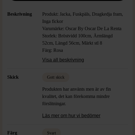
Beskrivning
Produkt: Jacka, Fuskpäls, Dragkedja fram,
Inga fickor
Varumärke: Oscar By Oscar De La Renta
Storlek: Bröstvidd 100cm, Ärmlängd
52cm, Längd 56cm, Märkt stl 8
Färg: Rosa
Material: 67% Bomull, 33% Viskos,
Visa all beskrivning
Foder 100% Viskos
Skick: Gott Skick
Skick
Gott skick
Produkten har använts men är av fin
kvalitet, det kan förekomma mindre
förslitningar.
Läs mer om hur vi bedömer
Färg
Svart