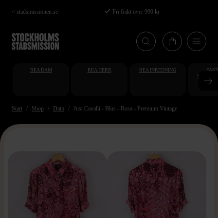
Hoppa
< stadsmissionen.se
Fri frakt över 990 kr
till
huvudinnehåll
REA DAM
REA HERR
REA INREDNING
FAKT
STUDENT
AT
Start
Shop
Dam
Just Cavalli - Blus - Rosa - Premium Vintage