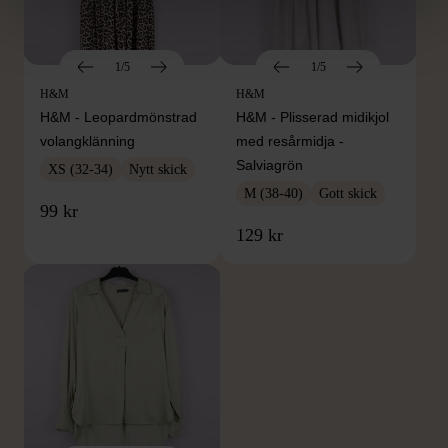
1/5
1/5
H&M
H&M
H&M - Leopardmönstrad
H&M - Plisserad midikjol
volangklänning
med resårmidja -
Salviagrön
XS (32-34)
Nytt skick
M (38-40)
Gott skick
99 kr
129 kr