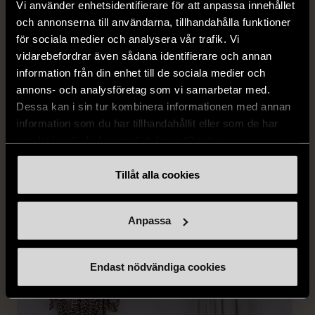
Vi använder enhetsidentifierare för att anpassa innehållet
och annonserna till användarna, tillhandahålla funktioner
för sociala medier och analysera vår trafik. Vi
vidarebefordrar även sådana identifierare och annan
information från din enhet till de sociala medier och
1/5
1/5
annons- och analysföretag som vi samarbetar med.
SNÖ OF SWEDEN
RODEBJER
Dessa kan i sin tur kombinera informationen med annan
SNÖ of Sweden -
Rodebjer - Mönstrad topp
information som du har tillhandahållit eller som de har
Halsband med
med knappdetalj
samlat in när du har använt deras tjänster.
cirkelhänge
M (38-40)
Gott skick
Mycket gott skick
Tillåt alla cookies
169 kr
399 kr
Anpassa
Endast nödvändiga cookies