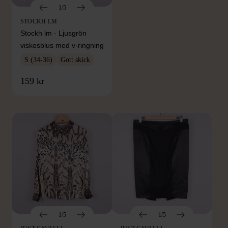
1/5
STOCKH LM
Stockh lm - Ljusgrön
viskosblus med v-ringning
S (34-36)
Gott skick
FRÅN SAMMA VARUMÄRKE
159 kr
Hitta produkter från samma varumärke
1/5
1/5