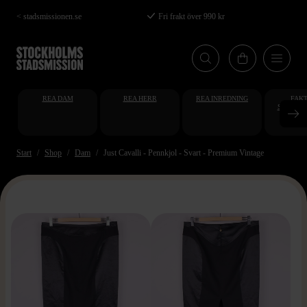
Hoppa
< stadsmissionen.se
Fri frakt över 990 kr
till
huvudinnehåll
REA DAM
REA HERR
REA INREDNING
FAKT
STUDENT
AT
Start
Shop
Dam
Just Cavalli - Pennkjol - Svart - Premium Vintage