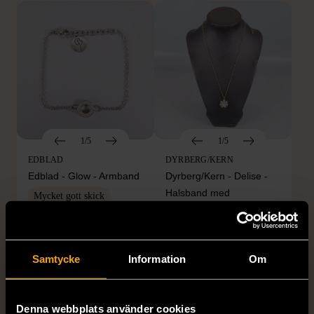
1/5
1/5
EDBLAD
DYRBERG/KERN
Edblad - Glow - Armband
Dyrberg/Kern - Delise -
Halsband med
Mycket gott skick
blomformat hänge
129 kr
Mycket gott skick
249 kr
Samtycke
Information
Om
Denna webbplats använder cookies