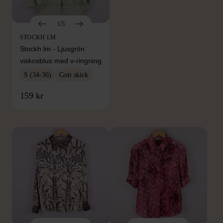
1/5
STOCKH LM
Stockh lm - Ljusgrön
viskosblus med v-ringning
S (34-36)
Gott skick
FRÅN SAMMA VARUMÄRKE
159 kr
Hitta produkter från samma varumärke