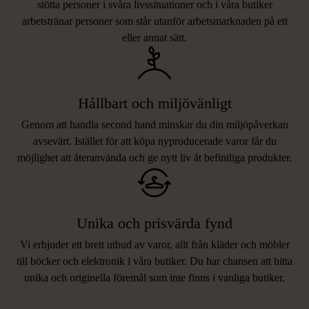
stötta personer i svåra livssituationer och i våra butiker
arbetstränar personer som står utanför arbetsmarknaden på ett
eller annat sätt.
Hållbart och miljövänligt
Genom att handla second hand minskar du din miljöpåverkan
avsevärt. Istället för att köpa nyproducerade varor får du
möjlighet att återanvända och ge nytt liv åt befintliga produkter.
Unika och prisvärda fynd
Vi erbjuder ett brett utbud av varor, allt från kläder och möbler
LIKNANDE PRODUKTER
till böcker och elektronik i våra butiker. Du har chansen att hitta
unika och originella föremål som inte finns i vanliga butiker.
Hitta produkter som påminner om denna