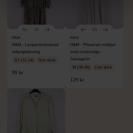
1/5
1/5
H&M
H&M
H&M - Leopardmönstrad
H&M - Plisserad midikjol
volangklänning
med resårmidja -
Salviagrön
XS (32-34)
Nytt skick
M (38-40)
Gott skick
99 kr
129 kr