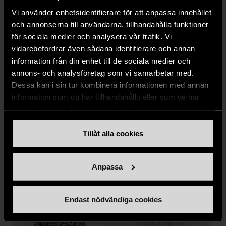
Vi använder enhetsidentifierare för att anpassa innehållet
och annonserna till användarna, tillhandahålla funktioner
för sociala medier och analysera vår trafik. Vi
vidarebefordrar även sådana identifierare och annan
information från din enhet till de sociala medier och
annons- och analysföretag som vi samarbetar med.
1/5
1/5
Dessa kan i sin tur kombinera informationen med annan
SNÖ OF SWEDEN
RODEBJER
information som du har tillhandahållit eller som de har
SNÖ of Sweden -
Rodebjer - Mönstrad topp
samlat in när du har använt deras tjänster.
Halsband med
med knappdetalj
cirkelhänge
M (38-40)
Tillåt alla cookies
Gott skick
Mycket gott skick
169 kr
399 kr
Anpassa
Endast nödvändiga cookies