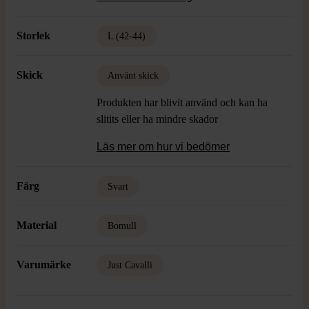
Elastan
Skick: Använt Skick, Släppt i söm vid slits
Storlek
L (42-44)
Skick
Använt skick
Produkten har blivit använd och kan ha
slitits eller ha mindre skador
Läs mer om hur vi bedömer
Färg
Svart
Material
Bomull
Varumärke
Just Cavalli