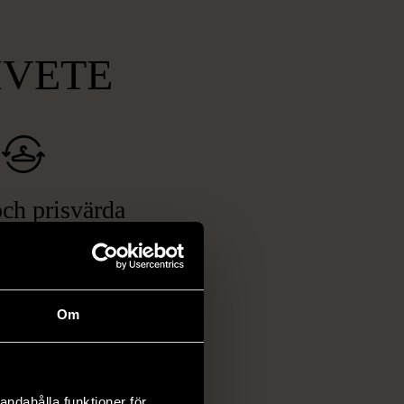
MVETE
ch prisvärda
fynd
 ett brett utbud av
rån kläder och möbler
och elektronik i våra
Om
har chansen att hitta
iginella föremål som
 i vanliga butiker.
andahålla funktioner för