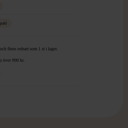
pahl
ch finns enbart som 1 st i lager.
öp över 990 kr.
.