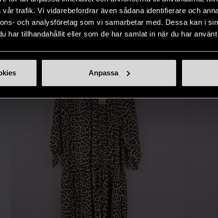
IKNANDE PRODUKT
sätt.
vår trafik. Vi vidarebefordrar även sådana identifierare och anna
nnons- och analysföretag som vi samarbetar med. Dessa kan i sin
Hitta produkter som påminner om denna
har tillhandahållit eller som de har samlat in när du har använt 
okies
Anpassa