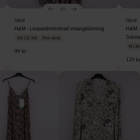
1/5
H&M
H&M
H&M - Leopardmönstrad volangklänning
H&M - 
Salvi
XS (32-34)
Nytt skick
M (38
99 kr
129 k