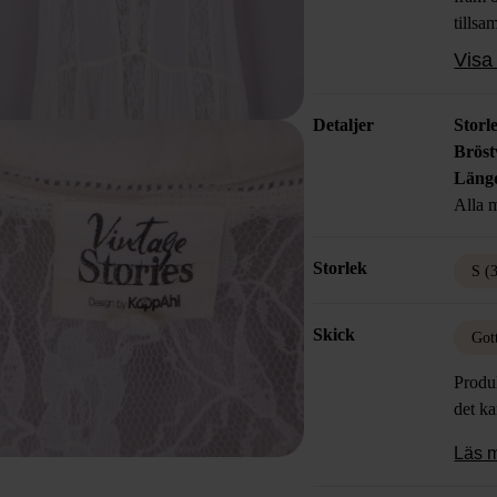
tills
spets
Visa 
feelin
femin
Detaljer
Storl
Bröst
Läng
Alla m
Storlek
S (
Skick
Got
Produk
det k
Läs 