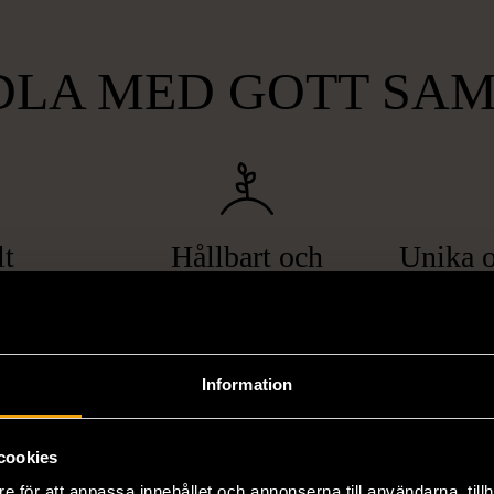
LA MED GOTT SA
lt
Hållbart och
Unika o
gande
miljövänligt
att bryta
Genom att handla second hand
Vi erbjuder
pa hemlöshet
minskar du din miljöpåverkan
varor, allt f
er i svåra
avsevärt. Istället för att köpa
till böcker 
Information
i våra butiker
nyproducerade varor får du
butiker. Du 
ner som står
möjlighet att återanvända och ge
unika och or
cookies
naden på ett
nytt liv åt befintliga produkter.
inte finns
e för att anpassa innehållet och annonserna till användarna, tillh