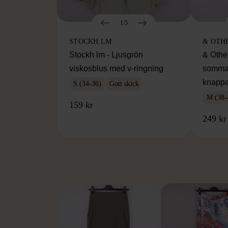
1/5
STOCKH LM
& OTH
Stockh lm - Ljusgrön
& Othe
viskosblus med v-ringning
somma
knappa
S (34-36)
Gott skick
M (38-
159 kr
249 kr
FR