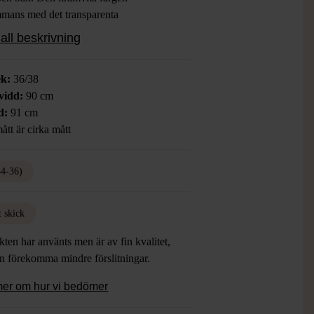
ammans med det transparenta
mönstret skapar en mjuk och vintage
all beskrivning
g. Perfekt för dig som gillar lätta och
ina plagg.
ek:
36/38
vidd:
90 cm
d:
91 cm
ått är cirka mått
34-36)
t skick
ten har använts men är av fin kvalitet,
an förekomma mindre förslitningar.
mer om hur vi bedömer