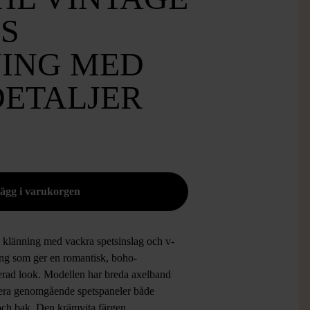
S
ING MED
DETALJER
g klänning med vackra spetsinslag och v-
ing som ger en romantisk, boho-
rerad look. Modellen har breda axelband
lera genomgående spetspaneler både
och bak. Den krämvita färgen