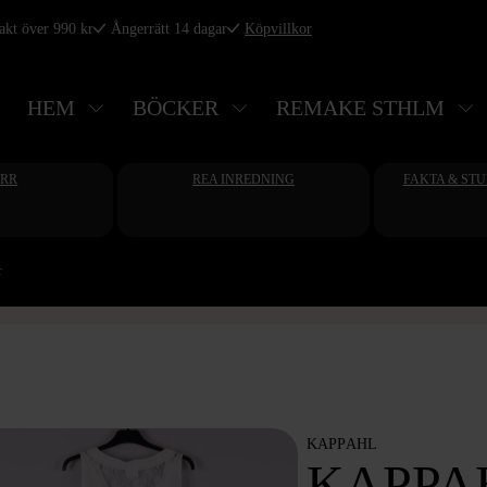
rakt över 990 kr
Ångerrätt 14 dagar
Köpvillkor
HEM
BÖCKER
REMAKE STHLM
ERR
REA INREDNING
FAKTA & ST
r
KAPPAHL
KAPPA