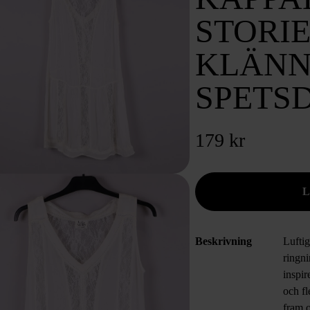
STORIE
KLÄNN
SPETS
179 kr
Beskrivning
Lufti
ringn
inspi
och f
fram 