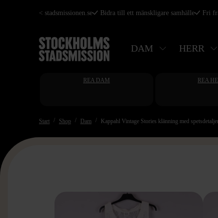
Hoppa
< stadsmissionen.se
Bidra till ett mänskligare samhälle
Fri f
till
huvudinnehåll
DAM
HERR
REA DAM
REA H
Start
Shop
Dam
Kappahl Vintage Stories klänning med spetsdetalje