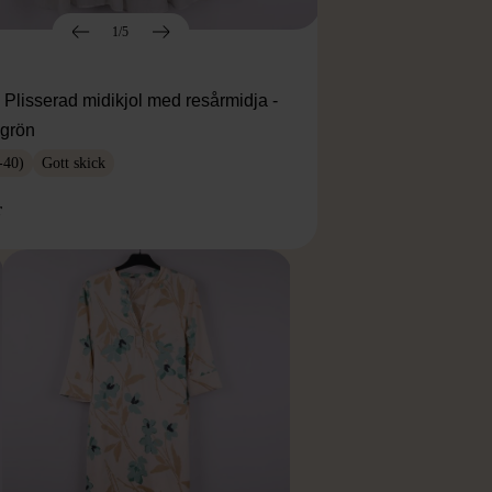
1/5
Plisserad midikjol med resårmidja -
agrön
-40)
Gott skick
r