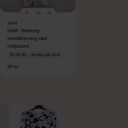
1/5
H&M
H&M - Blommig
omlottklänning med
midjeband
M (38-40)
Mycket gott skick
99 kr
RKE