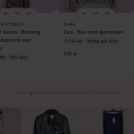
1/5
1/5
ER STORIES
ZARA
r Stories - Blommig
Zara - Blus med djurmönster
rklänning med
L (42-44)
Mycket gott skick
r
149 kr
40)
Nytt skick
ÅN SAMMA VARUMÄ
Hitta produkter från samma varumärke