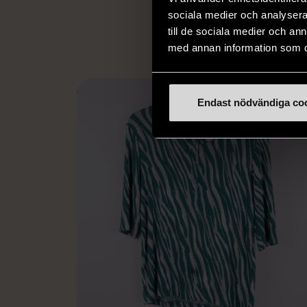
L
eller annat 
sociala medier och analysera 
till de sociala medier och a
med annan information som du 
Endast nödvändiga co