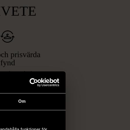
MVETE
ch prisvärda
fynd
 ett brett utbud av
rån kläder och möbler
och elektronik i våra
har chansen att hitta
Om
iginella föremål som
 i vanliga butiker.
ER
andahålla funktioner för