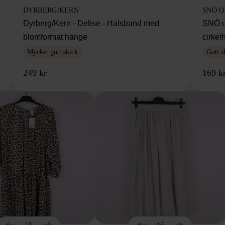
DYRBERG/KERN
SNÖ 
Dyrberg/Kern - Delise - Halsband med
SNÖ o
blomformat hänge
cirke
Mycket gott skick
Gott s
249 kr
169 k