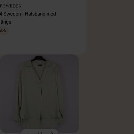
OF SWEDEN
f Sweden - Halsband med
lhänge
kick
r