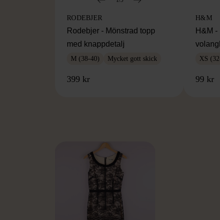
1/5
RODEBJER
H&M
Rodebjer - Mönstrad topp
H&M - 
med knappdetalj
volang
M (38-40)
Mycket gott skick
XS (32
399 kr
99 kr
FR