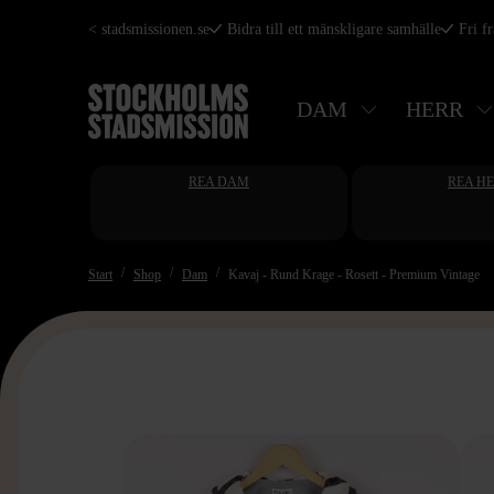
Hoppa
< stadsmissionen.se
Bidra till ett mänskligare samhälle
Fri f
till
huvudinnehåll
DAM
HERR
REA DAM
REA H
Start
Shop
Dam
Kavaj - Rund Krage - Rosett - Premium Vintage