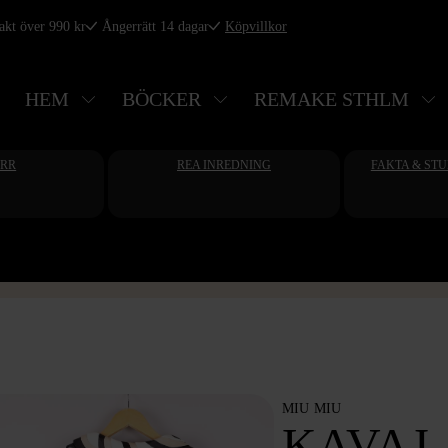
rakt över 990 kr
Ångerrätt 14 dagar
Köpvillkor
HEM
BÖCKER
REMAKE STHLM
ERR
REA INREDNING
FAKTA & ST
MIU MIU
KAVAJ 