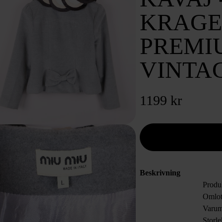
KRAGE 
PREMI
VINTA
1199 kr
Beskrivning
Produ
Omlott
Varum
Storl