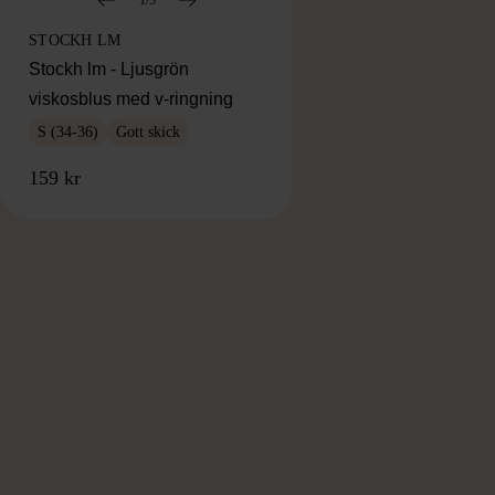
1/5
STOCKH LM
Stockh lm - Ljusgrön
viskosblus med v-ringning
S (34-36)
Gott skick
159 kr
RKE