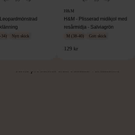
1/5
1/5
H&M
Leopardmönstrad
H&M - Plisserad midikjol med
klänning
resårmidja - Salviagrön
-34)
Nytt skick
M (38-40)
Gott skick
129 kr
ÅN SAMMA VARUMÄ
Hitta produkter från samma varumärke