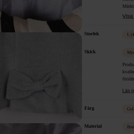
Märkt 
Färg:
Visa 
Mater
Skick
Storlek
L (
Skick
Myc
Produk
kvalit
försli
Läs 
Färg
Grå
Material
Bom