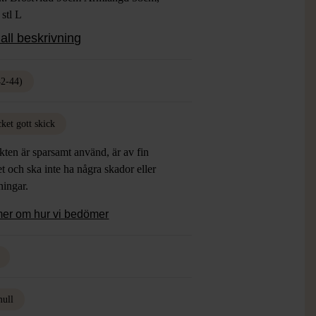
stl L
 Grå
all beskrivning
ial: 65% Bomull, 35% Polyester
: Mycket Gott Skick
42-44)
ket gott skick
ten är sparsamt använd, är av fin
et och ska inte ha några skador eller
tningar.
mer om hur vi bedömer
ull