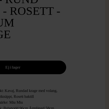
- ROSETT -
UM
GE
kt: Kavaj, Rundad krage med volang,
knäppt, Rosett baktill
ärke: Miu Miu
ek: Bröstvidd 96cm Ärmlängd 58cm,