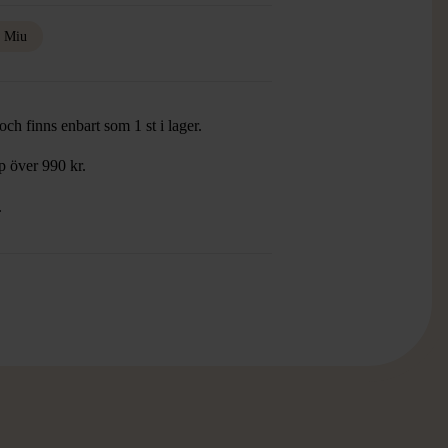
 Miu
ch finns enbart som 1 st i lager.
öp över 990 kr.
.