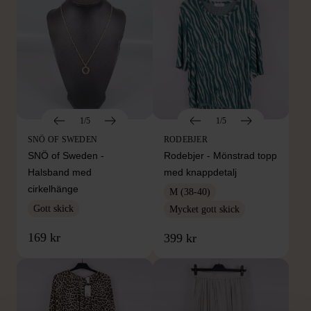
1/5
1/5
SNÖ OF SWEDEN
RODEBJER
SNÖ of Sweden -
Rodebjer - Mönstrad topp
Halsband med
med knappdetalj
cirkelhänge
M (38-40)
Gott skick
Mycket gott skick
169 kr
399 kr