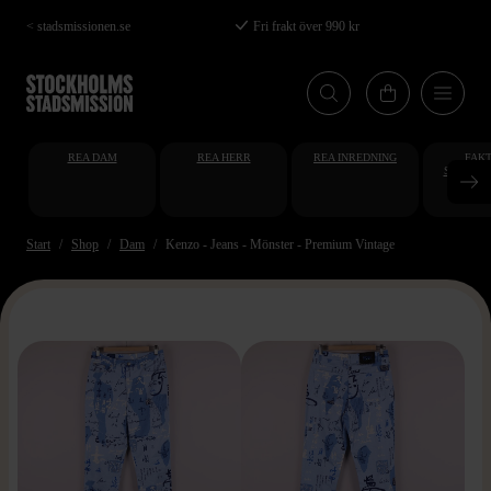
Hoppa
< stadsmissionen.se
Fri frakt över 990 kr
till
huvudinnehåll
REA DAM
REA HERR
REA INREDNING
FAKT
STUDENT
AT
Start
Shop
Dam
Kenzo - Jeans - Mönster - Premium Vintage