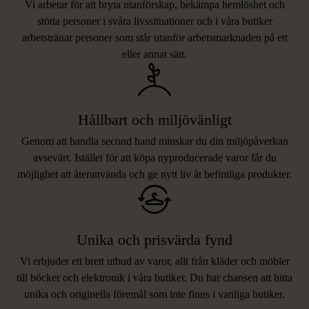
Vi arbetar för att bryta utanförskap, bekämpa hemlöshet och
stötta personer i svåra livssituationer och i våra butiker
arbetstränar personer som står utanför arbetsmarknaden på ett
eller annat sätt.
Hållbart och miljövänligt
Genom att handla second hand minskar du din miljöpåverkan
avsevärt. Istället för att köpa nyproducerade varor får du
möjlighet att återanvända och ge nytt liv åt befintliga produkter.
Unika och prisvärda fynd
Vi erbjuder ett brett utbud av varor, allt från kläder och möbler
LIKNANDE PRODUKTER
till böcker och elektronik i våra butiker. Du har chansen att hitta
unika och originella föremål som inte finns i vanliga butiker.
Hitta produkter som påminner om denna