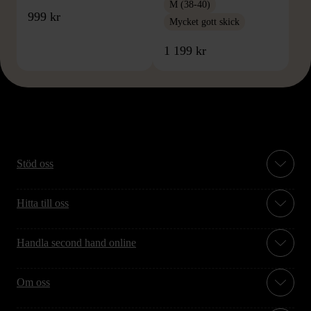
M (38-40)
999 kr
Mycket gott skick
1 199 kr
Stöd oss
Hitta till oss
Handla second hand online
Om oss