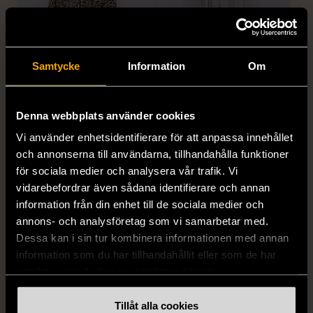
Samtycke
Information
Om
1/5
1/5
H&M
H&M
Denna webbplats använder cookies
H&M - Leopardmönstrad
H&M - Plisserad midikjol
Vi använder enhetsidentifierare för att anpassa innehållet
volangklänning
med resårmidja -
och annonserna till användarna, tillhandahålla funktioner
Salviagrön
XS (32-34)
Nytt skick
för sociala medier och analysera vår trafik. Vi
M (38-40)
Gott skick
99 kr
vidarebefordrar även sådana identifierare och annan
129 kr
information från din enhet till de sociala medier och
annons- och analysföretag som vi samarbetar med.
Dessa kan i sin tur kombinera informationen med annan
information som du har tillhandahållit eller som de har
samlat in när du har använt deras tjänster.
Tillåt alla cookies