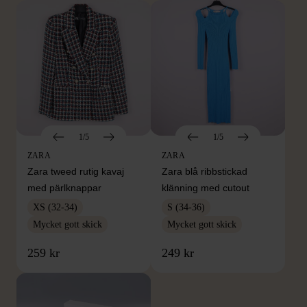
1/5
1/5
ZARA
ZARA
Zara tweed rutig kavaj
Zara blå ribbstickad
med pärlknappar
klänning med cutout
XS (32-34)
S (34-36)
Mycket gott skick
Mycket gott skick
259 kr
249 kr