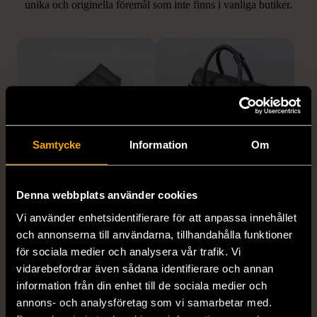
unika och originella föremål som inte finns i vanliga butiker.
Hitta produkter som påminner om denna
Samtycke
Information
Om
1/5
1/5
Denna webbplats använder cookies
HAGLÖFS
TIGER OF SWEDEN
Haglöfs leftover mimic
Tiger of Sweden Läder
Vi använder enhetsidentifierare för att anpassa innehållet
mitten vadderade
väska med axelrem
och annonserna till användarna, tillhandahålla funktioner
tumvantar med
för sociala medier och analysera vår trafik. Vi
Gott skick
quiltmönster
vidarebefordrar även sådana identifierare och annan
999 kr
information från din enhet till de sociala medier och
S (34-36)
annons- och analysföretag som vi samarbetar med.
Mycket gott skick