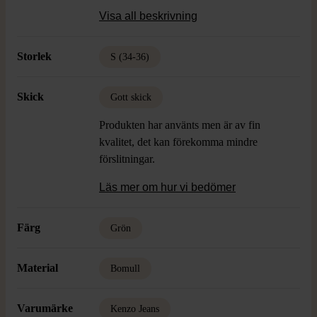
Färg: Grön, Blå
Visa all beskrivning
Material: 100% Bomull
Skick: Använt Skick
Storlek
S (34-36)
Skick
Gott skick
Produkten har använts men är av fin
kvalitet, det kan förekomma mindre
förslitningar.
Läs mer om hur vi bedömer
Färg
Grön
Material
Bomull
Varumärke
Kenzo Jeans