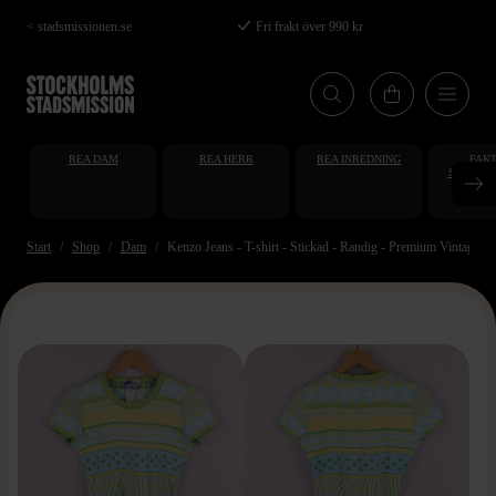
Hoppa
< stadsmissionen.se
Fri frakt över 990 kr
till
huvudinnehåll
REA DAM
REA HERR
REA INREDNING
FAKT
STUDENT
AT
Start
Shop
Dam
Kenzo Jeans - T-shirt - Stickad - Randig - Premium Vintage