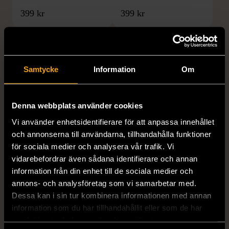
399 kr
399 kr
Samtycke
Information
Om
Denna webbplats använder cookies
Vi använder enhetsidentifierare för att anpassa innehållet
1/5
1/5
och annonserna till användarna, tillhandahålla funktioner
DRESSMANN
BONDELID
för sociala medier och analysera vår trafik. Vi
Dressmann -
Bondelid - Randig skjorta
vidarebefordrar även sådana identifierare och annan
Kostymbyxor med
- Blå vit
information från din enhet till de sociala medier och
pressveck
annons- och analysföretag som vi samarbetar med.
XL (52)
Dessa kan i sin tur kombinera informationen med annan
Gott skick
Mycket gott skick
information som du har tillhandahållit eller som de har
159 kr
199 kr
samlat in när du har använt deras tjänster.