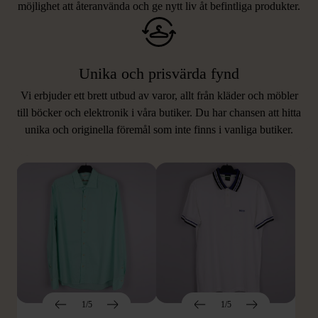
möjlighet att återanvända och ge nytt liv åt befintliga produkter.
Unika och prisvärda fynd
Vi erbjuder ett brett utbud av varor, allt från kläder och möbler
LIKNANDE PRODUKTER
till böcker och elektronik i våra butiker. Du har chansen att hitta
unika och originella föremål som inte finns i vanliga butiker.
Hitta produkter som påminner om denna
1/5
1/5