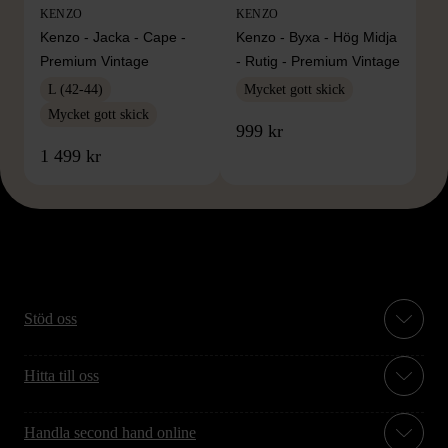
KENZO
KENZO
Kenzo - Jacka - Cape -
Kenzo - Byxa - Hög Midja
Premium Vintage
- Rutig - Premium Vintage
L (42-44)
Mycket gott skick
Mycket gott skick
999 kr
1 499 kr
Stöd oss
Hitta till oss
Handla second hand online