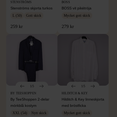
STENSTRÖMS
BOSS
Stenströms skjorta turkos
BOSS vit pikétröja
L (50)
Gott skick
Mycket gott skick
259 kr
279 kr
1/5
1/5
BY TEESHOPPEN
HILDITCH & KEY
By TeeShoppen 2-delar
Hilditch & Key linneskjorta
mörkblå kostym
med bröstficka
XXL (54)
Nytt skick
Mycket gott skick