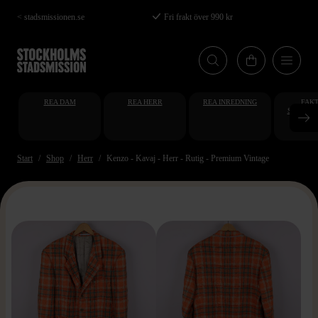
Hoppa
< stadsmissionen.se
Fri frakt över 990 kr
till
huvudinnehåll
REA DAM
REA HERR
REA INREDNING
FAKT
STUDENT
AT
Start
Shop
Herr
Kenzo - Kavaj - Herr - Rutig - Premium Vintage