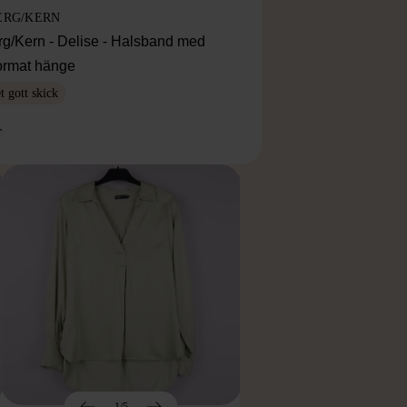
ERG/KERN
rg/Kern - Delise - Halsband med
ormat hänge
 gott skick
r
1/5