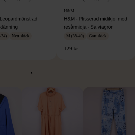
H&M
Leopardmönstrad
H&M - Plisserad midikjol med
klänning
resårmidja - Salviagrön
-34)
Nytt skick
M (38-40)
Gott skick
129 kr
ÅN SAMMA VARUMÄ
Hitta produkter från samma varumärke