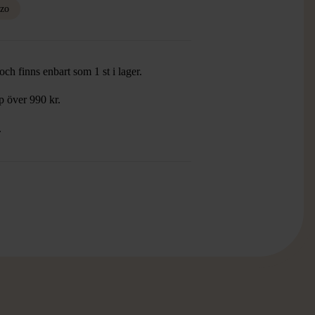
zo
ch finns enbart som 1 st i lager.
öp över 990 kr.
.