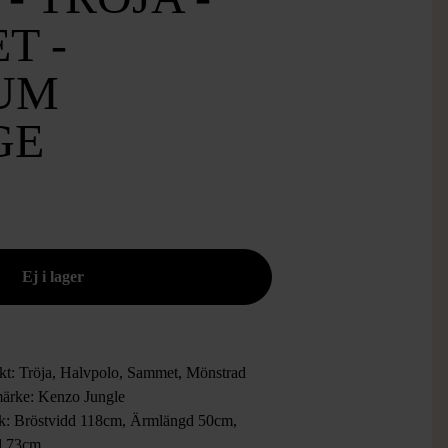
T -
UM
GE
kt: Tröja, Halvpolo, Sammet, Mönstrad
ärke: Kenzo Jungle
ek: Bröstvidd 118cm, Ärmlängd 50cm,
d 73cm