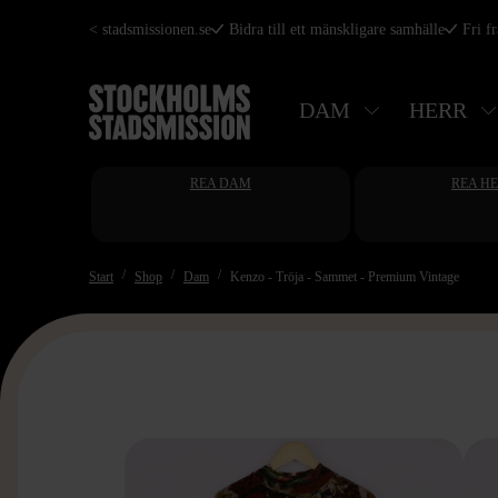
Hoppa
< stadsmissionen.se
Bidra till ett mänskligare samhälle
Fri f
till
huvudinnehåll
DAM
HERR
REA DAM
REA H
Start
Shop
Dam
Kenzo - Tröja - Sammet - Premium Vintage