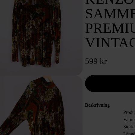
SAMME
PREMI
VINTA
599 kr
Beskrivning
Produ
Varum
Storl
Läng