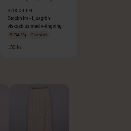
STOCKH LM
Stockh lm - Ljusgrön
viskosblus med v-ringning
S (34-36)
Gott skick
159 kr
RKE