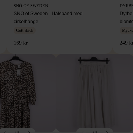
SNÖ OF SWEDEN
DYRB
SNÖ of Sweden - Halsband med
Dyrbe
cirkelhänge
blomf
Gott skick
Mycket
169 kr
249 k
1/5
1/5