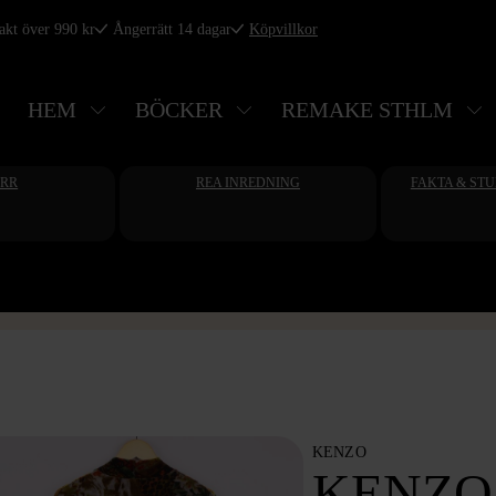
rakt över 990 kr
Ångerrätt 14 dagar
Köpvillkor
HEM
BÖCKER
REMAKE STHLM
ERR
REA INREDNING
FAKTA & ST
KENZO
KENZO 