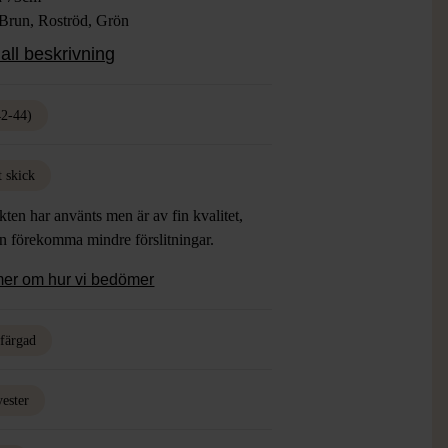
 Brun, Roströd, Grön
ial: 72% Polyester, 21% Polyamid 7%
all beskrivning
an
: Gott Skick
42-44)
t skick
ten har använts men är av fin kvalitet,
an förekomma mindre förslitningar.
mer om hur vi bedömer
rfärgad
yester