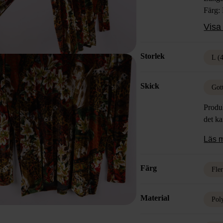
Färg:
Mater
Visa 
Elast
Skick
Storlek
L (
Skick
Got
Produk
det k
Läs 
Färg
Fle
Material
Pol