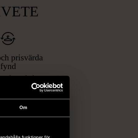
MVETE
ch prisvärda
fynd
 ett brett utbud av
rån kläder och möbler
och elektronik i våra
har chansen att hitta
Om
iginella föremål som
 i vanliga butiker.
ER
andahålla funktioner för