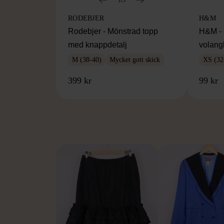
RODEBJER
H&M
Rodebjer - Mönstrad topp
H&M - 
med knappdetalj
volang
M (38-40)
Mycket gott skick
XS (32
399 kr
99 kr
FR