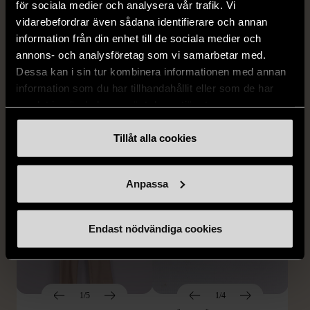
för sociala medier och analysera vår trafik. Vi
MISSONI
GIANFRANCO FERRE
vidarebefordrar även sådana identifierare och annan
Missoni - Klänning -
STUDIO
information från din enhet till de sociala medier och
Stickad - Grön - Premium
Gianfranco Ferre Studio -
annons- och analysföretag som vi samarbetar med.
Vintage
Kjol - Silke - Premium
Dessa kan i sin tur kombinera informationen med annan
Vintage
S (34-36)
Gott skick
information som du har tillhandahållit eller som de har
S (34-36)
999 kr
samlat in när du har använt deras tjänster.
Mycket gott skick
999 kr
Tillåt alla cookies
Anpassa
Endast nödvändiga cookies
1/5
1/4