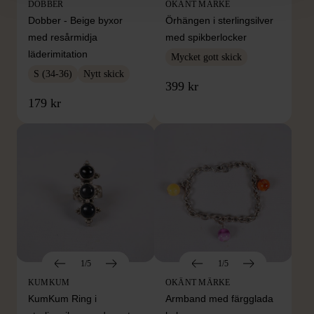
DOBBER
OKÄNT MÄRKE
Dobber - Beige byxor
Örhängen i sterlingsilver
med resårmidja
med spikberlocker
läderimitation
Mycket gott skick
S (34-36)
Nytt skick
399 kr
179 kr
1/5
1/5
KUMKUM
OKÄNT MÄRKE
KumKum Ring i
Armband med färgglada