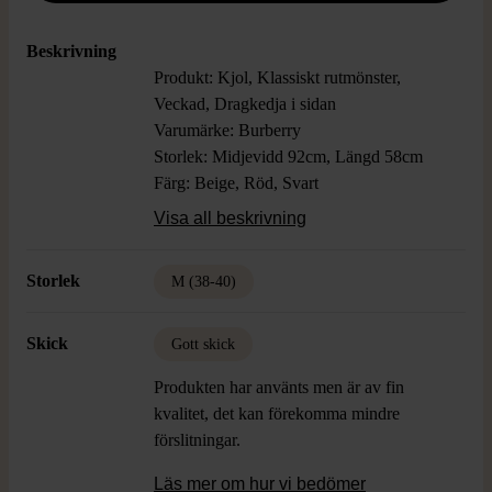
Beskrivning
Produkt: Kjol, Klassiskt rutmönster,
Veckad, Dragkedja i sidan
Varumärke: Burberry
Storlek: Midjevidd 92cm, Längd 58cm
Färg: Beige, Röd, Svart
Material: 100% Ull, Foder 100% Viskos
Visa all beskrivning
Skick: Gott Skick
Storlek
M (38-40)
Skick
Gott skick
Produkten har använts men är av fin
kvalitet, det kan förekomma mindre
förslitningar.
Läs mer om hur vi bedömer