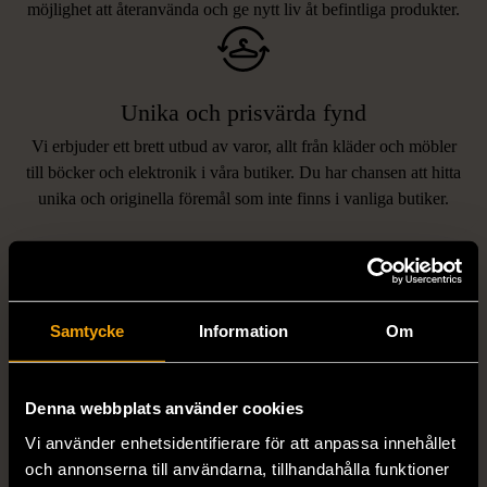
möjlighet att återanvända och ge nytt liv åt befintliga produkter.
Unika och prisvärda fynd
Vi erbjuder ett brett utbud av varor, allt från kläder och möbler
LIKNANDE PRODUKTER
till böcker och elektronik i våra butiker. Du har chansen att hitta
unika och originella föremål som inte finns i vanliga butiker.
Hitta produkter som påminner om denna
Samtycke
Information
Om
Denna webbplats använder cookies
Vi använder enhetsidentifierare för att anpassa innehållet
1/5
1/5
och annonserna till användarna, tillhandahålla funktioner