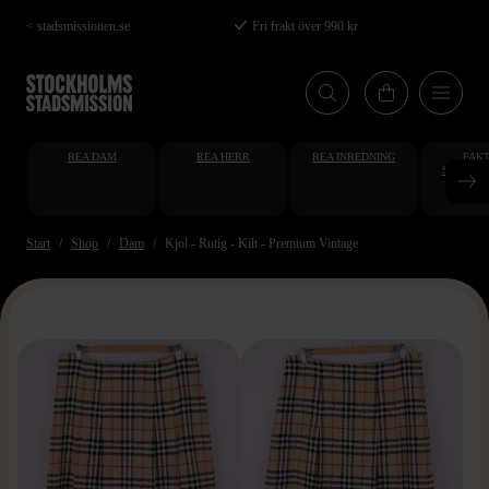
Hoppa
< stadsmissionen.se
Fri frakt över 990 kr
till
huvudinnehåll
REA DAM
REA HERR
REA INREDNING
FAKT
STUDENT
AT
Start
Shop
Dam
Kjol - Rutig - Kilt - Premium Vintage