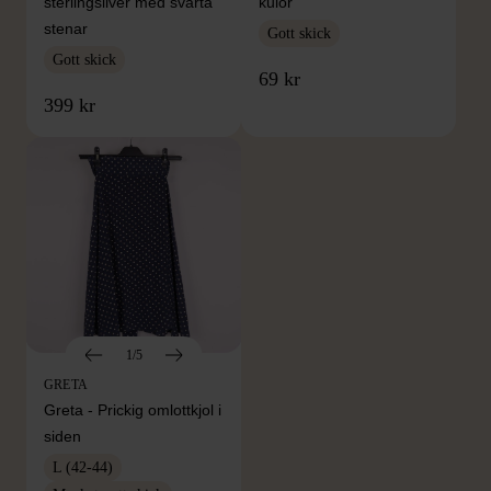
sterlingsilver med svarta
kulor
stenar
Gott skick
Gott skick
69 kr
399 kr
1/5
GRETA
Greta - Prickig omlottkjol i
siden
L (42-44)