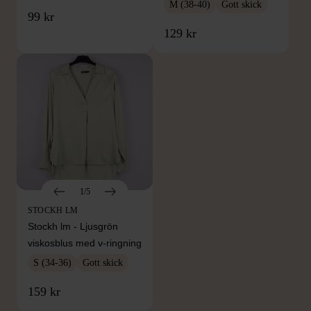
M (38-40)
Gott skick
99 kr
129 kr
1/5
STOCKH LM
Stockh lm - Ljusgrön
viskosblus med v-ringning
S (34-36)
Gott skick
FRÅN SAMMA VARUMÄRKE
159 kr
Hitta produkter från samma varumärke