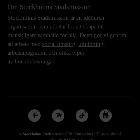
Om Stockholms Stadsmission
Stockholms Stadsmission är en idéburen
organisation som arbetar för att skapa ett
mänskligare samhälle för alla. Detta gör vi genom
att arbeta med
social omsorg
,
utbildning
,
arbetsintegration
och olika typer
av
boendelösningar
.
Följ
Följ
Följ
Följ
oss
oss
oss
oss
på
på
på
på
© Stockholms Stadsmission 2026
•
Om cookies
•
Tillgänglighet på
Facebook
Instagram
TikTok
Linkedin
webbplatsen
•
Integritetspolicy