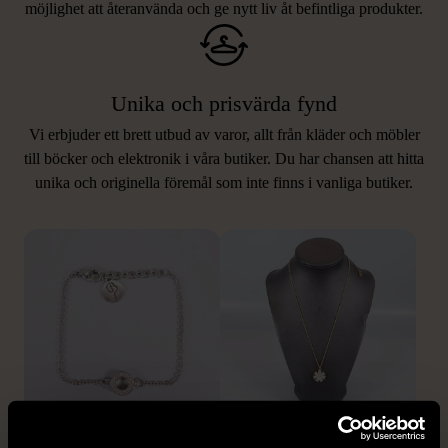
möjlighet att återanvända och ge nytt liv åt befintliga produkter.
Unika och prisvärda fynd
Vi erbjuder ett brett utbud av varor, allt från kläder och möbler
LIKNANDE PRODUKTER
till böcker och elektronik i våra butiker. Du har chansen att hitta
unika och originella föremål som inte finns i vanliga butiker.
Hitta produkter som påminner om denna
1/5
1/5