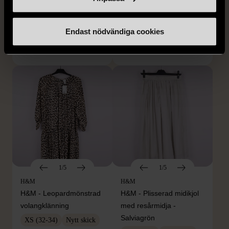
Halsband med
med knappdetalj
cirkelhänge
M (38-40)
Gott skick
Mycket gott skick
Endast nödvändiga cookies
169 kr
399 kr
1/5
1/5
H&M
H&M
H&M - Leopardmönstrad
H&M - Plisserad midikjol
volangklänning
med resårmidja -
Salviagrön
XS (32-34)
Nytt skick