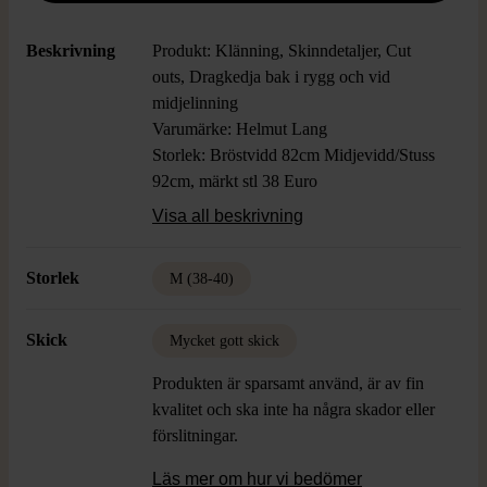
Beskrivning
Produkt: Klänning, Skinndetaljer, Cut
outs, Dragkedja bak i rygg och vid
midjelinning
Varumärke: Helmut Lang
Storlek: Bröstvidd 82cm Midjevidd/Stuss
92cm, märkt stl 38 Euro
Färg: Svart, Vit
Visa all beskrivning
Material: 68% Viskos 29% Ull 3%
Elastan, Foder 94% Polyester 6%
Storlek
M (38-40)
Spandex, Detaljer i Lammskinn
Skick
Mycket gott skick
Produkten är sparsamt använd, är av fin
kvalitet och ska inte ha några skador eller
förslitningar.
Läs mer om hur vi bedömer