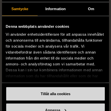
EDBLAD
DYRBERG/KERN
Edblad - Glow - Armband
Dyrberg/Kern - Delise -
Samtycke
Information
Om
Halsband med
Mycket gott skick
blomformat hänge
129 kr
Denna webbplats använder cookies
Mycket gott skick
Vi använder enhetsidentifierare för att anpassa innehållet
249 kr
och annonserna till användarna, tillhandahålla funktioner
för sociala medier och analysera vår trafik. Vi
vidarebefordrar även sådana identifierare och annan
information från din enhet till de sociala medier och
annons- och analysföretag som vi samarbetar med.
Dessa kan i sin tur kombinera informationen med annan
information som du har tillhandahållit eller som de har
samlat in när du har använt deras tjänster.
Tillåt alla cookies
1/5
1/5
SNÖ OF SWEDEN
RODEBJER
SNÖ of Sweden -
Rodebjer - Mönstrad topp
Anpassa