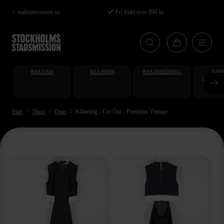
Hoppa
< stadsmissionen.se
Fri frakt över 990 kr
till
huvudinnehåll
REA DAM
REA HERR
REA INREDNING
FAKT
STUDENT
AT
Start
Shop
Dam
Klänning - Cut Out - Premium Vintage