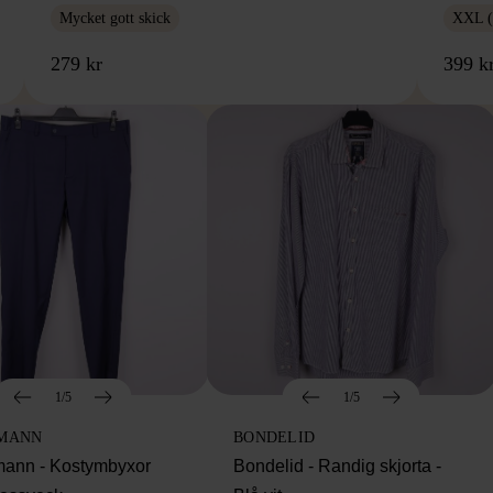
Mycket gott skick
XXL (
279 kr
399 k
1/5
1/5
MANN
BONDELID
ann - Kostymbyxor
Bondelid - Randig skjorta -