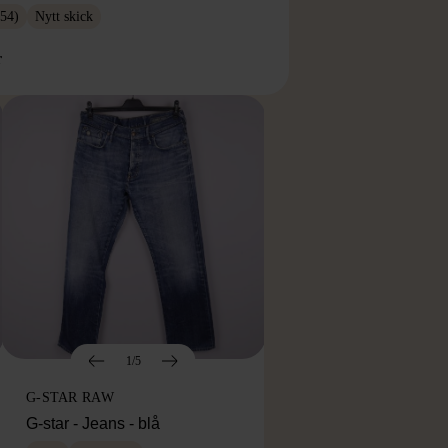
54)
Nytt skick
r
1/5
G-STAR RAW
G-star - Jeans - blå