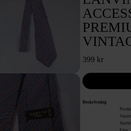
ACCES
PREMI
VINTA
399 kr
Beskrivning
Produ
Varum
Storle
Färg: