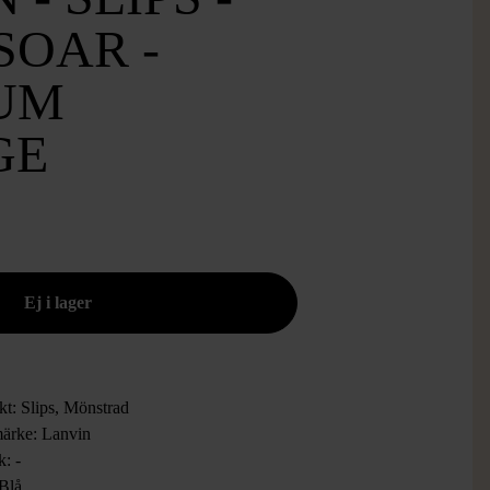
SOAR -
UM
GE
kt: Slips, Mönstrad
ärke: Lanvin
k: -
 Blå