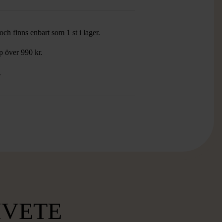
ch finns enbart som 1 st i lager.
öp över 990 kr.
.
MVETE