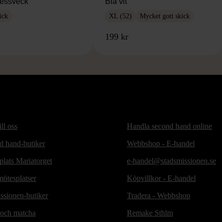
essveck
Blå vit
ick
XL (52)
Mycket gott skick
199 kr
ill oss
Handla second hand online
d hand-butiker
Webbshop - E-handel
lats Mariatorget
e-handel@stadsmissionen.se
ötesplatser
Köpvillkor - E-handel
ssionen-butiker
Tradera - Webbshop
 och matcha
Remake Sthlm