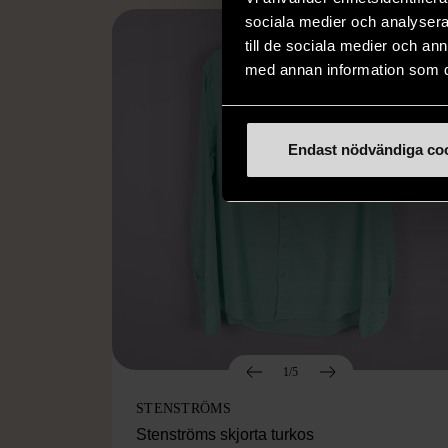
sociala medier och analysera 
till de sociala medier och a
med annan information som du 
Endast nödvändiga co
1/5
STENSTRÖMS
Stenströms skjorta turkos