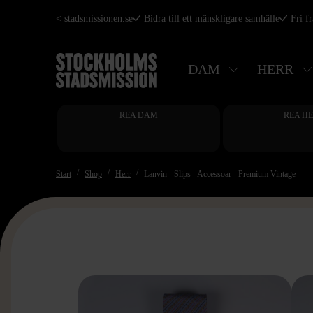
Hoppa
< stadsmissionen.se
Bidra till ett mänskligare samhälle
Fri f
till
huvudinnehåll
DAM
HERR
REA DAM
REA H
Start
Shop
Herr
Lanvin - Slips - Accessoar - Premium Vintage