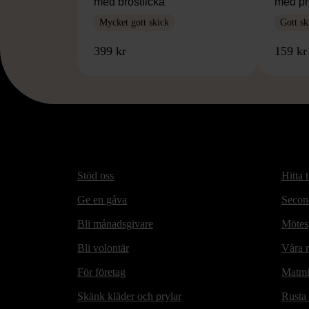
med bröstficka
med pr
Mycket gott skick
Gott sk
399 kr
159 kr
Stöd oss
Hitta t
Ge en gåva
Secon
Bli månadsgivare
Mötesp
Bli volontär
Våra m
För företag
Matmi
Skänk kläder och prylar
Rusta