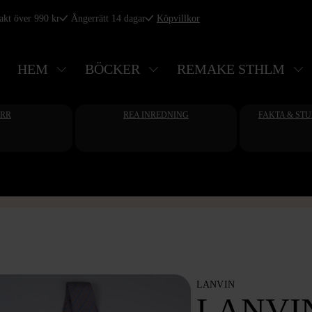
rakt över 990 kr
Ångerrätt 14 dagar
Köpvillkor
HEM
BÖCKER
REMAKE STHLM
ERR
REA INREDNING
FAKTA & ST
LANVIN
LANVIN 