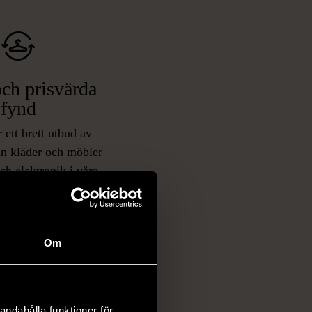
ch prisvärda
fynd
 ett brett utbud av
rån kläder och möbler
och elektronik i våra
har chansen att hitta
iginella föremål som
 i vanliga butiker.
ER
Om
andahålla funktioner för