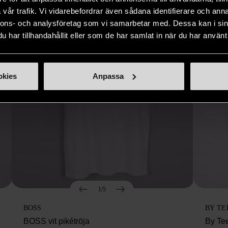
vår trafik. Vi vidarebefordrar även sådana identifierare och anna
nnons- och analysföretag som vi samarbetar med. Dessa kan i sin
har tillhandahållit eller som de har samlat in när du har använt 
okies
Anpassa
1/5
BOSS
BY TE
BOSS vit pikétröja
By Te