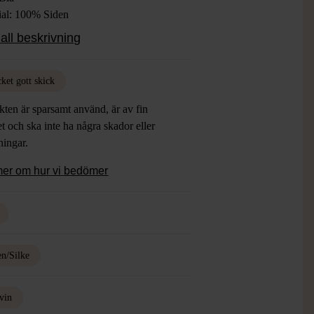
ial: 100% Siden
: Mycket Gott Skick
all beskrivning
ket gott skick
ten är sparsamt använd, är av fin
et och ska inte ha några skador eller
tningar.
mer om hur vi bedömer
en/Silke
vin