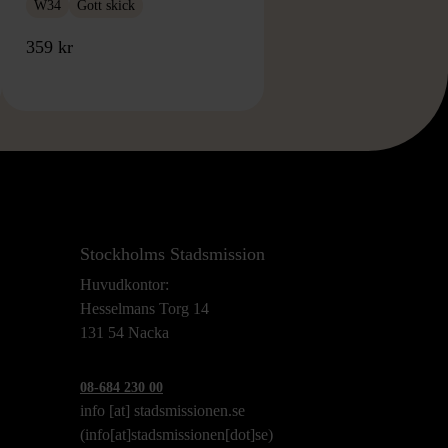
W34
Gott skick
359 kr
Stockholms Stadsmission
Huvudkontor:
Hesselmans Torg 14
131 54 Nacka
08-684 230 00
info
[at]
stadsmissionen.se
(info[at]stadsmissionen[dot]se)