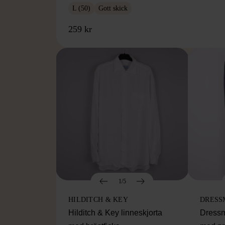
L (50)
Gott skick
259 kr
1/5
HILDITCH & KEY
DRESS
Hilditch & Key linneskjorta
Dressm