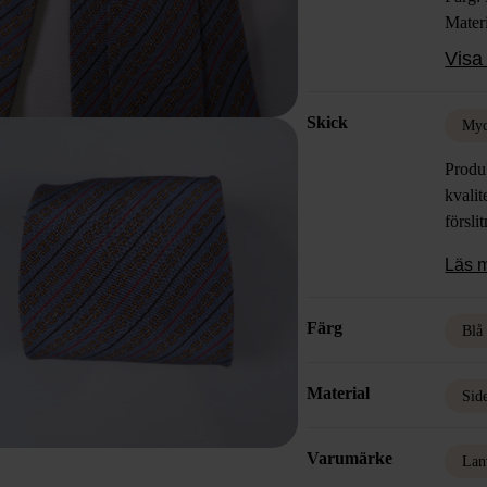
Mater
Skick
Visa 
Skick
Myc
Produk
kvalit
försli
Läs 
Färg
Blå
Material
Sid
Varumärke
Lan