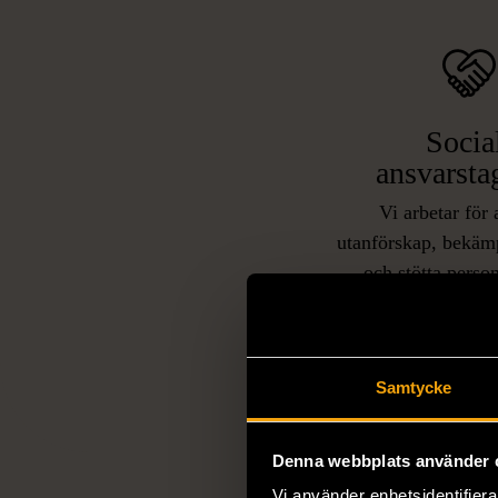
Socia
ansvarsta
Vi arbetar för 
utanförskap, bekäm
och stötta person
livssituationer och 
arbetstränar perso
utanför arbetsmark
L
Samtycke
eller annat 
Denna webbplats använder 
Vi använder enhetsidentifierar