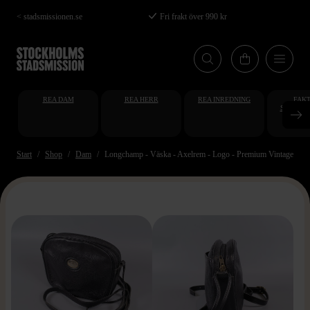
Hoppa
< stadsmissionen.se
Fri frakt över 990 kr
till
huvudinnehåll
REA DAM
REA HERR
REA INREDNING
FAKT
STUDENT
AT
Start
Shop
Dam
Longchamp - Väska - Axelrem - Logo - Premium Vintage