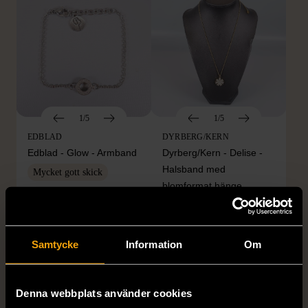
1/5
1/5
EDBLAD
DYRBERG/KERN
Edblad - Glow - Armband
Dyrberg/Kern - Delise -
Halsband med
Mycket gott skick
blomformat hänge
129 kr
Mycket gott skick
249 kr
Samtycke
Information
Om
Denna webbplats använder cookies