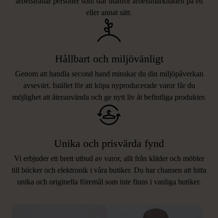
arbetstränar personer som står utanför arbetsmarknaden på ett
eller annat sätt.
Hållbart och miljövänligt
Genom att handla second hand minskar du din miljöpåverkan
avsevärt. Istället för att köpa nyproducerade varor får du
möjlighet att återanvända och ge nytt liv åt befintliga produkter.
Unika och prisvärda fynd
Vi erbjuder ett brett utbud av varor, allt från kläder och möbler
LIKNANDE PRODUKTER
till böcker och elektronik i våra butiker. Du har chansen att hitta
unika och originella föremål som inte finns i vanliga butiker.
Hitta produkter som påminner om denna