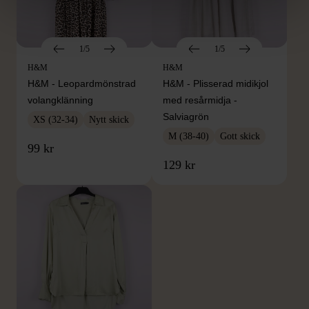
1/5
1/5
H&M
H&M
H&M - Leopardmönstrad
H&M - Plisserad midikjol
volangklänning
med resårmidja -
Salviagrön
XS (32-34)
Nytt skick
M (38-40)
Gott skick
99 kr
129 kr