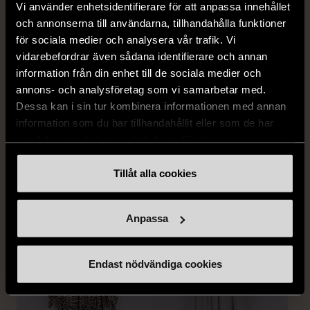
Vi använder enhetsidentifierare för att anpassa innehållet
och annonserna till användarna, tillhandahålla funktioner
för sociala medier och analysera vår trafik. Vi
vidarebefordrar även sådana identifierare och annan
information från din enhet till de sociala medier och
1/5
1/5
annons- och analysföretag som vi samarbetar med.
SNÖ OF SWEDEN
RODEBJER
Dessa kan i sin tur kombinera informationen med annan
SNÖ of Sweden -
Rodebjer - Mönstrad topp
information som du har tillhandahållit eller som de har
Halsband med
med knappdetalj
samlat in när du har använt deras tjänster.
cirkelhänge
M (38-40)
Gott skick
Mycket gott skick
Tillåt alla cookies
169 kr
399 kr
Anpassa
Endast nödvändiga cookies