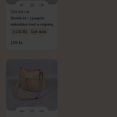
1/5
STOCKH LM
Stockh lm - Ljusgrön
viskosblus med v-ringning
S (34-36)
Gott skick
FRÅN SAMMA VARUMÄRKE
159 kr
Hitta produkter från samma varumärke
1/5