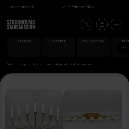
Hoppa
< stadsmissionen.se
Fri frakt över 990 kr
till
huvudinnehåll
REA DAM
REA HERR
REA INREDNING
FAKT
STUDENT
AT
Start
Shop
Hem
Luma Vintage jul ljusstake i mässing