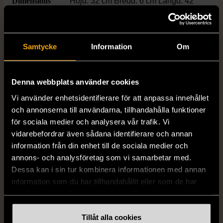
Dimensions
Höjd: 32 cm Bredd: 6 cm Längd: 42
cm
Material
Mässing
Samtycke
Information
Om
Varumärke
Luma
Denna webbplats använder cookies
Vi använder enhetsidentifierare för att anpassa innehållet
och annonserna till användarna, tillhandahålla funktioner
Produkten är unik och finns enbart som 1 st i lager.
för sociala medier och analysera vår trafik. Vi
vidarebefordrar även sådana identifierare och annan
Fri frakt på alla köp över 990 kr.
information från din enhet till de sociala medier och
14 dagars ångerrät.
annons- och analysföretag som vi samarbetar med.
Dessa kan i sin tur kombinera informationen med annan
information som du har tillhandahållit eller som de har
samlat in när du har använt deras tjänster.
Tillåt alla cookies