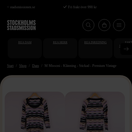
Hoppa
< stadsmissionen.se
Fri frakt över 990 kr
till
huvudinnehåll
REA DAM
REA HERR
REA INREDNING
FAKT
STUDENT
AT
Start
Shop
Dam
M Missoni - Klänning - Stickad - Premium Vintage