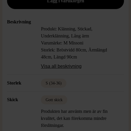
Beskrivning
Produkt: Klänning, Stickad,
Underklänning, Lång ärm
Varumärke: M Missoni
Storlek: Bröstvidd 80cm, Ärmlängd
48cm, Längd 90cm
Färg: Svart, Lila, Aprikos
Visa all beskrivning
Material: 38% Merinoull, 34% Viskos,
13% Bomull, 6% Akryl
Storlek
S (34-36)
Skick: Gott Skick
Skick
Gott skick
Produkten har använts men är av fin
kvalitet, det kan förekomma mindre
förslitningar.