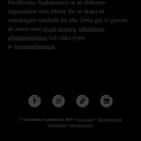
Stockholms Stadsmission är en idéburen
organisation som arbetar för att skapa ett
mänskligare samhälle för alla. Detta gör vi genom
att arbeta med
social omsorg
,
utbildning
,
arbetsintegration
och olika typer
av
boendelösningar
.
Följ
Följ
Följ
Följ
oss
oss
oss
oss
på
på
på
på
© Stockholms Stadsmission 2026
•
Om cookies
•
Tillgänglighet på
Facebook
Instagram
TikTok
Linkedin
webbplatsen
•
Integritetspolicy