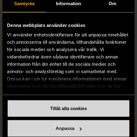
1/5
1/4
Samtycke
Information
Om
DOBBER
OKÄNT MÄRKE
Dobber - Beige byxor
Örhängen i sterlingsilver
med resårmidja
med spikberlocker
Denna webbplats använder cookies
läderimitation
Mycket gott skick
Vi använder enhetsidentifierare för att anpassa innehållet
S (34-36)
Nytt skick
och annonserna till användarna, tillhandahålla funktioner
399 kr
för sociala medier och analysera vår trafik. Vi
179 kr
vidarebefordrar även sådana identifierare och annan
information från din enhet till de sociala medier och
annons- och analysföretag som vi samarbetar med.
Dessa kan i sin tur kombinera informationen med annan
information som du har tillhandahållit eller som de har
samlat in när du har använt deras tjänster.
Tillåt alla cookies
1/5
1/5
Anpassa
KUMKUM
OKÄNT MÄRKE