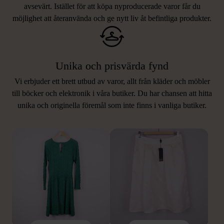
avsevärt. Istället för att köpa nyproducerade varor får du
möjlighet att återanvända och ge nytt liv åt befintliga produkter.
Unika och prisvärda fynd
Vi erbjuder ett brett utbud av varor, allt från kläder och möbler
LIKNANDE PRODUKTER
till böcker och elektronik i våra butiker. Du har chansen att hitta
unika och originella föremål som inte finns i vanliga butiker.
Hitta produkter som påminner om denna