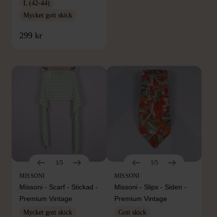
L (42-44)
Mycket gott skick
FRÅN SAMMA VARUMÄRKE
299 kr
Hitta produkter från samma varumärke
1/5
1/5
MISSONI
MISSONI
Missoni - Scarf - Stickad -
Missoni - Slips - Siden -
Premium Vintage
Premium Vintage
Mycket gott skick
Gott skick