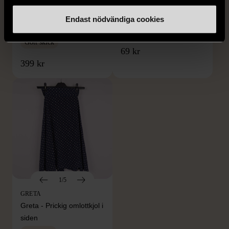
KumKum Ring i
Armband med färgglada
sterlingsilver med svarta
kulor
Endast nödvändiga cookies
stenar
Gott skick
Gott skick
69 kr
399 kr
1/5
GRETA
Greta - Prickig omlottkjol i
siden