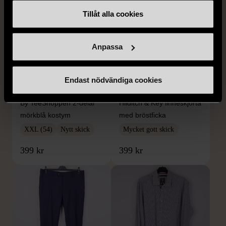
Tillåt alla cookies
Anpassa
1/5
1/5
Endast nödvändiga cookies
BY TEESHOPPEN
HILDITCH & KEY
By TeeShoppen 2-delar
Hilditch & Key linneskjorta
mörkblå kostym
med bröstficka
XXL (54)
Nytt skick
Mycket gott skick
399 kr
399 kr