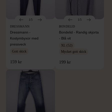
1/5
1/5
DRESSMANN
BONDELID
Dressmann -
Bondelid - Randig skjorta
Kostymbyxor med
- Blå vit
pressveck
XL (52)
Gott skick
Mycket gott skick
159 kr
199 kr