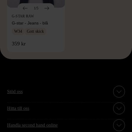
1/5
G-STAR RAW
G-star - Jeans - blå
W34
Gott skick
359 kr
Stöd oss
Hitta till oss
Handla second hand online