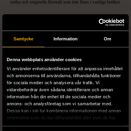
unika och originella föremål som inte finns i vanliga butiker.
Hitta produkter som påminner om denna
Samtycke
Information
Om
Denna webbplats använder cookies
Vi använder enhetsidentifierare för att anpassa innehållet
1/5
1/5
och annonserna till användarna, tillhandahålla funktioner
STENSTRÖMS
BOSS
för sociala medier och analysera vår trafik. Vi
Stenströms skjorta turkos
BOSS vit pikétröja
vidarebefordrar även sådana identifierare och annan
information från din enhet till de sociala medier och
L (50)
Gott skick
Mycket gott skick
annons- och analysföretag som vi samarbetar med.
259 kr
279 kr
Dessa kan i sin tur kombinera informationen med annan
information som du har tillhandahållit eller som de har
samlat in när du har använt deras tjänster.