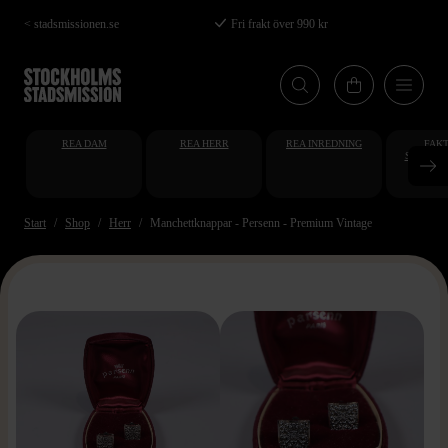
Hoppa
< stadsmissionen.se
Fri frakt över 990 kr
till
huvudinnehåll
REA DAM
REA HERR
REA INREDNING
FAKT
STUDENT
AT
Start
Shop
Herr
Manchettknappar - Persenn - Premium Vintage