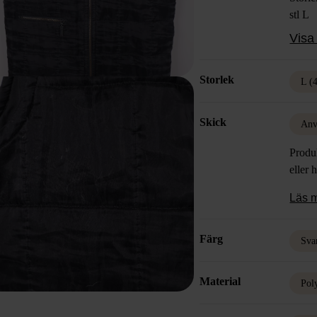
stl L
Färg: 
Visa 
Mater
75% T
Storlek
Skick
L (
Skick
Anv
Produk
eller 
Läs 
Färg
Sva
Material
Pol