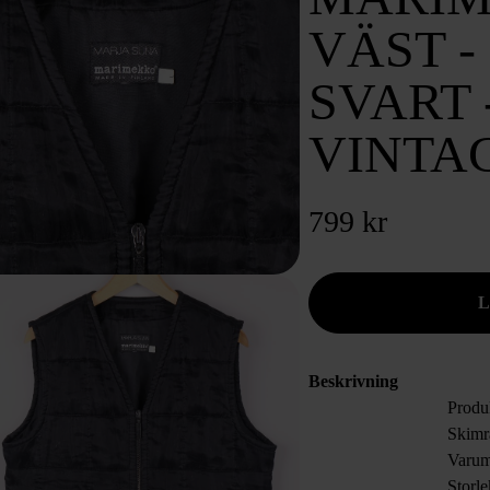
VÄST -
SVART 
VINTA
799 kr
Beskrivning
Produk
Skimr
Varum
Storl