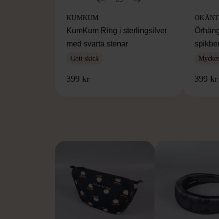
KUMKUM
OKÄNT
KumKum Ring i sterlingsilver
Örhäng
med svarta stenar
spikbe
Gott skick
Mycket 
399 kr
399 kr
FR