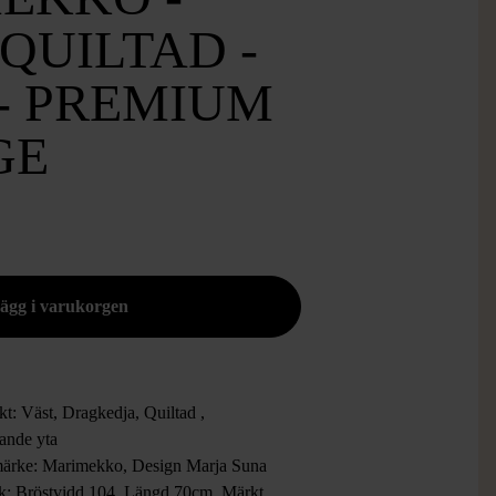
 QUILTAD -
- PREMIUM
GE
t: Väst, Dragkedja, Quiltad ,
ande yta
ärke: Marimekko, Design Marja Suna
ek: Bröstvidd 104, Längd 70cm, Märkt