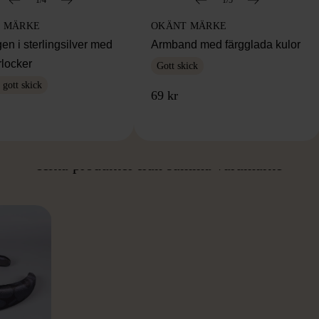
 MÄRKE
OKÄNT MÄRKE
en i sterlingsilver med
Armband med färgglada kulor
rlocker
Gott skick
gott skick
69 kr
ÅN SAMMA VARUMÄ
Hitta produkter från samma varumärke