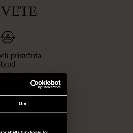
MVETE
ch prisvärda
fynd
 ett brett utbud av
rån kläder och möbler
och elektronik i våra
har chansen att hitta
Om
iginella föremål som
 i vanliga butiker.
ER
andahålla funktioner för