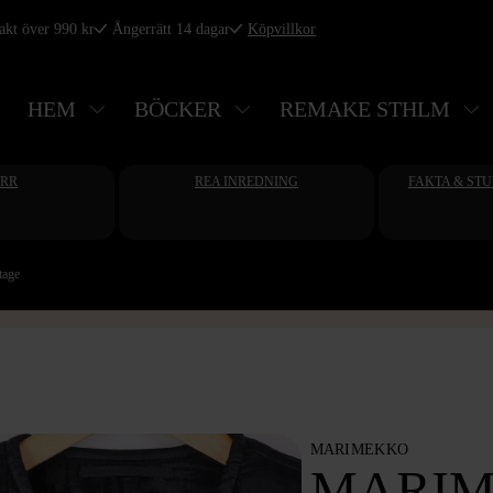
rakt över 990 kr
Ångerrätt 14 dagar
Köpvillkor
HEM
BÖCKER
REMAKE STHLM
ERR
REA INREDNING
FAKTA & ST
tage
MARIMEKKO
MARIM