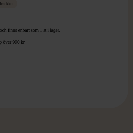
imekko
ch finns enbart som 1 st i lager.
öp över 990 kr.
.