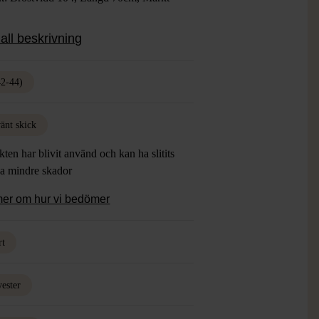
Svart
all beskrivning
ial: 81% Polyester, 25% Viskos, Foder
riacetat, 25% Polyamid
: Gott Skick
42-44)
änt skick
ten har blivit använd och kan ha slitits
ha mindre skador
mer om hur vi bedömer
rt
yester