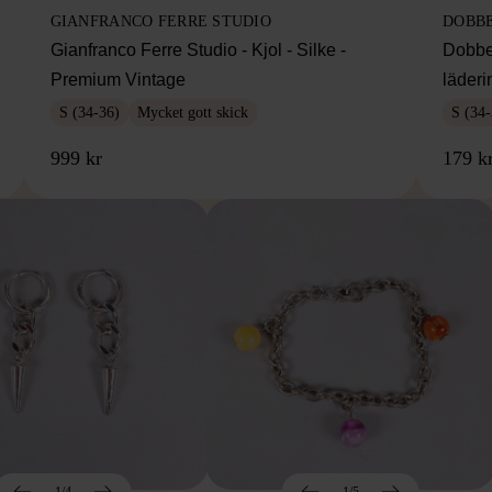
GIANFRANCO FERRE STUDIO
DOBB
Gianfranco Ferre Studio - Kjol - Silke -
Dobbe
Premium Vintage
läderi
S (34-36)
Mycket gott skick
S (34-
999 kr
179 k
1/4
1/5