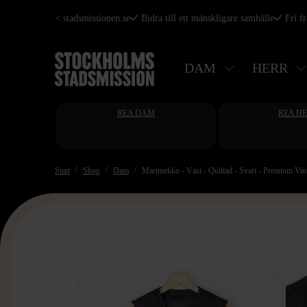
Hoppa
< stadsmissionen.se
Bidra till ett mänskligare samhälle
Fri f
till
huvudinnehåll
DAM
HERR
REA DAM
REA H
Start
Shop
Dam
Marimekko - Väst - Quiltad - Svart - Premium Vin