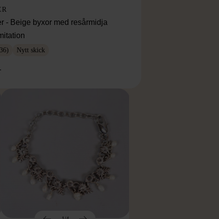
ER
r - Beige byxor med resårmidja
mitation
36)
Nytt skick
r
1/4