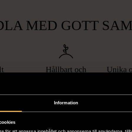
LA MED GOTT SA
lt
Hållbart och
Unika o
gande
miljövänligt
att bryta
Genom att handla second hand
Vi erbjuder
pa hemlöshet
minskar du din miljöpåverkan
varor, allt f
Information
er i svåra
avsevärt. Istället för att köpa
till böcker 
i våra butiker
nyproducerade varor får du
butiker. Du 
ner som står
möjlighet att återanvända och ge
unika och or
cookies
naden på ett
nytt liv åt befintliga produkter.
inte finns
e för att anpassa innehållet och annonserna till användarna, tillh