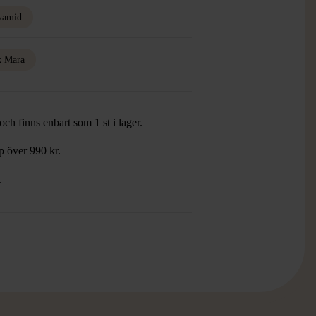
yamid
 Mara
ch finns enbart som 1 st i lager.
öp över 990 kr.
.