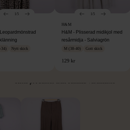
1/5
1/5
H&M
Leopardmönstrad
H&M - Plisserad midikjol med
klänning
resårmidja - Salviagrön
-34)
Nytt skick
M (38-40)
Gott skick
129 kr
ÅN SAMMA VARUMÄ
Hitta produkter från samma varumärke