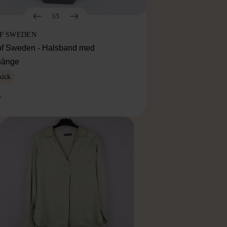
1/5
OF SWEDEN
f Sweden - Halsband med
lhänge
kick
r