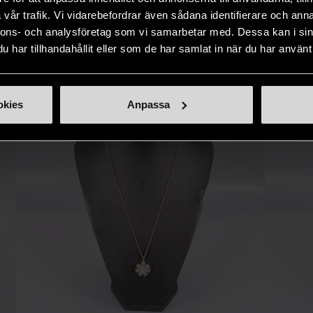
IKNANDE PRODUKT
sätt.
vår trafik. Vi vidarebefordrar även sådana identifierare och anna
nnons- och analysföretag som vi samarbetar med. Dessa kan i sin
Hitta produkter som påminner om denna
har tillhandahållit eller som de har samlat in när du har använt 
okies
Anpassa