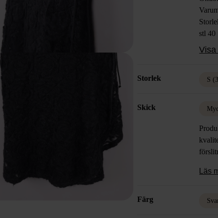
Varum
Storl
stl 40
Färg: 
Visa 
Mater
Skick
Storlek
S (
Skick
Myc
Produk
kvalit
försli
Läs 
Färg
Sva