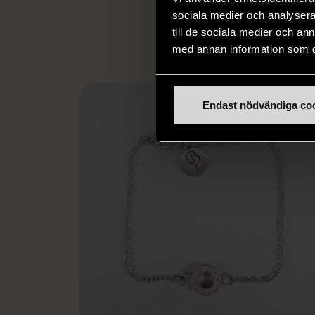
L
eller annat 
sociala medier och analysera 
till de sociala medier och a
med annan information som du 
Endast nödvändiga co