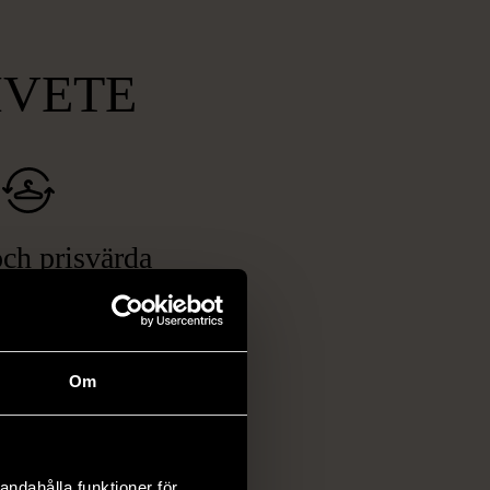
MVETE
ch prisvärda
fynd
 ett brett utbud av
rån kläder och möbler
Om
och elektronik i våra
har chansen att hitta
iginella föremål som
 i vanliga butiker.
andahålla funktioner för