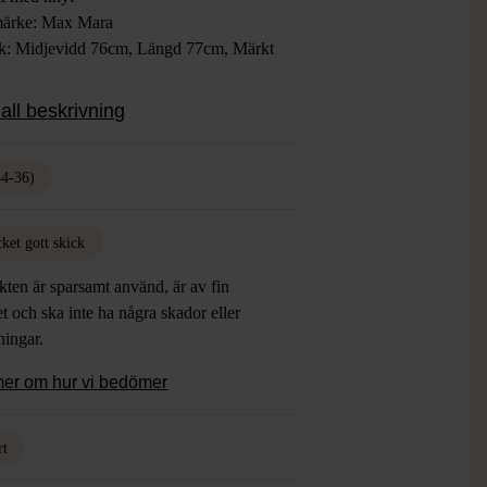
ärke: Max Mara
ek: Midjevidd 76cm, Längd 77cm, Märkt
Svart, Rosa, Lila, Guld
all beskrivning
ial: 53% Polyamid, 39% Mohair, 8% Ull
: Mycket Gott Skick
34-36)
ket gott skick
ten är sparsamt använd, är av fin
et och ska inte ha några skador eller
tningar.
mer om hur vi bedömer
rt