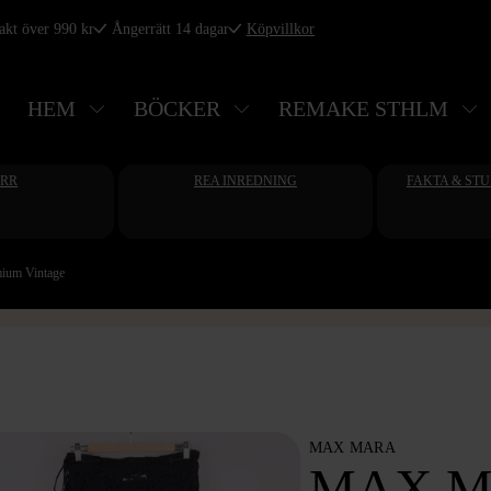
rakt över 990 kr
Ångerrätt 14 dagar
Köpvillkor
HEM
BÖCKER
REMAKE STHLM
ERR
REA INREDNING
FAKTA & ST
mium Vintage
MAX MARA
MAX M