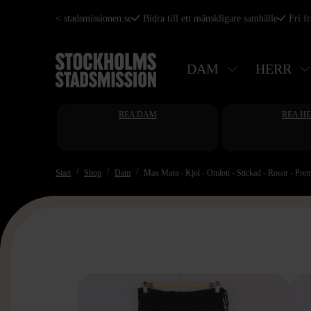
Hoppa
< stadsmissionen.se
Bidra till ett mänskligare samhälle
Fri f
till
huvudinnehåll
DAM
HERR
REA DAM
REA H
Start
Shop
Dam
Max Mara - Kjol - Omlott - Stickad - Rosor - Pre