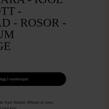
TT -
D - ROSOR -
UM
GE
t: Kjol, Stickad, Mönster av rosor,
t med knyt