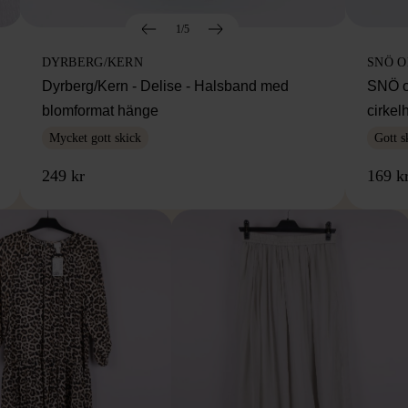
1/5
DYRBERG/KERN
SNÖ 
Dyrberg/Kern - Delise - Halsband med
SNÖ o
blomformat hänge
cirke
Mycket gott skick
Gott s
249 kr
169 k