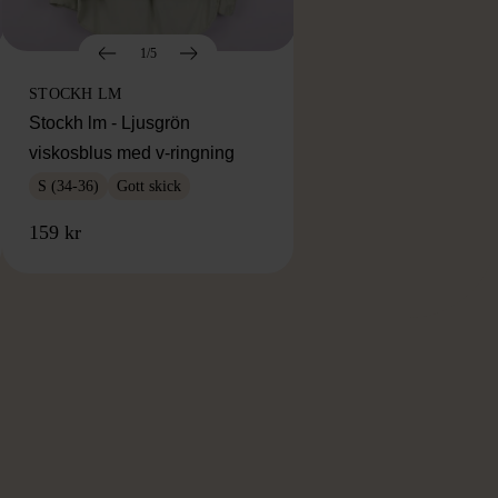
1/5
STOCKH LM
Stockh lm - Ljusgrön
viskosblus med v-ringning
S (34-36)
Gott skick
159 kr
RKE