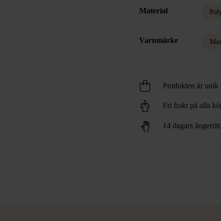
Material
Pol
Varumärke
Max
Produkten är unik o
Fri frakt på alla k
14 dagars ångerrät