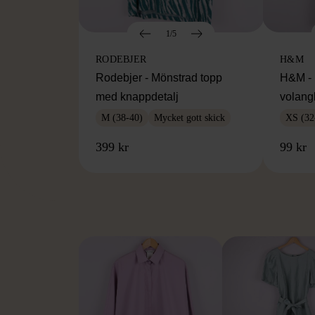
1/5
RODEBJER
H&M
Rodebjer - Mönstrad topp
H&M - 
med knappdetalj
volang
M (38-40)
Mycket gott skick
XS (32
399 kr
99 kr
FR