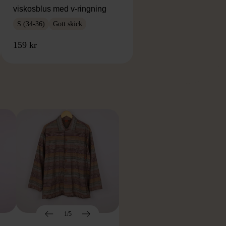
viskosblus med v-ringning
S (34-36)
Gott skick
159 kr
RKE
1/5