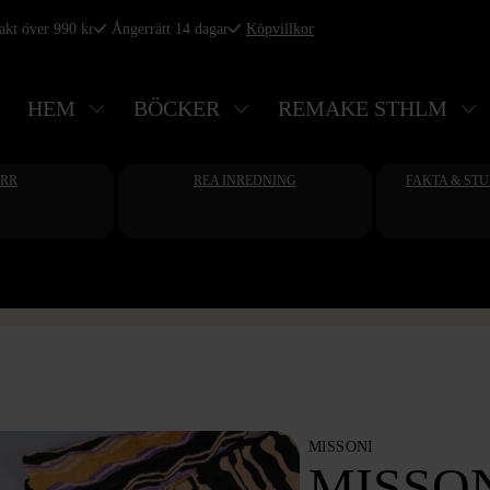
rakt över 990 kr
Ångerrätt 14 dagar
Köpvillkor
HEM
BÖCKER
REMAKE STHLM
ERR
REA INREDNING
FAKTA & ST
MISSONI
MISSON