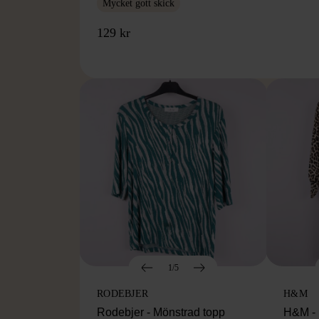
Mycket gott skick
129 kr
1/5
RODEBJER
H&M
Rodebjer - Mönstrad topp
H&M - 