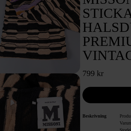
STICKA
HALSD
PREMI
VINTA
799 kr
Beskrivning
Produ
Varum
Storl