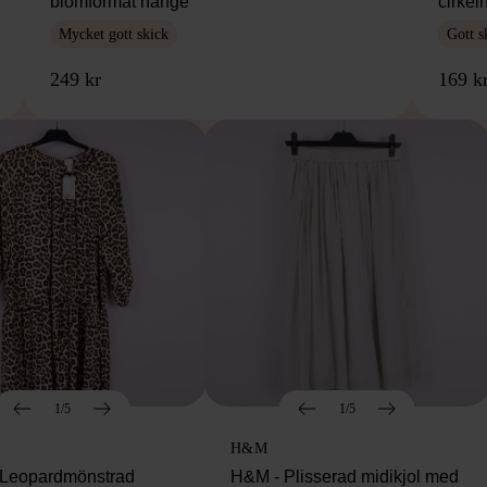
blomformat hänge
cirke
Mycket gott skick
Gott s
249 kr
169 k
1/5
1/5
H&M
Leopardmönstrad
H&M - Plisserad midikjol med