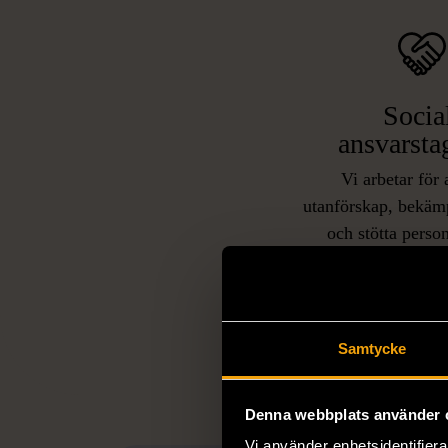
Socia
ansvarsta
Vi arbetar för 
utanförskap, bekäm
och stötta person
livssituationer och 
arbetstränar perso
utanför arbetsmark
L
eller annat 
Samtycke
Denna webbplats använder 
Vi använder enhetsidentifierar