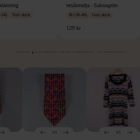
klänning
resårmidja - Salviagrön
-34)
Nytt skick
M (38-40)
Gott skick
129 kr
ÅN SAMMA VARUMÄ
Hitta produkter från samma varumärke
1/5
1/5