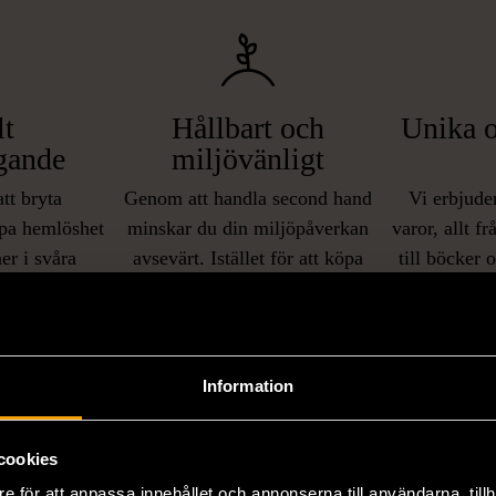
lt
Hållbart och
Unika o
gande
miljövänligt
att bryta
Genom att handla second hand
Vi erbjuder
pa hemlöshet
minskar du din miljöpåverkan
varor, allt f
er i svåra
avsevärt. Istället för att köpa
till böcker 
i våra butiker
nyproducerade varor får du
butiker. Du 
ner som står
möjlighet att återanvända och ge
unika och or
naden på ett
nytt liv åt befintliga produkter.
inte finns
IKNANDE PRODUKT
sätt.
Information
Hitta produkter som påminner om denna
cookies
e för att anpassa innehållet och annonserna till användarna, tillh