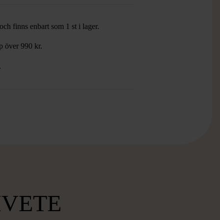
ch finns enbart som 1 st i lager.
öp över 990 kr.
.
MVETE