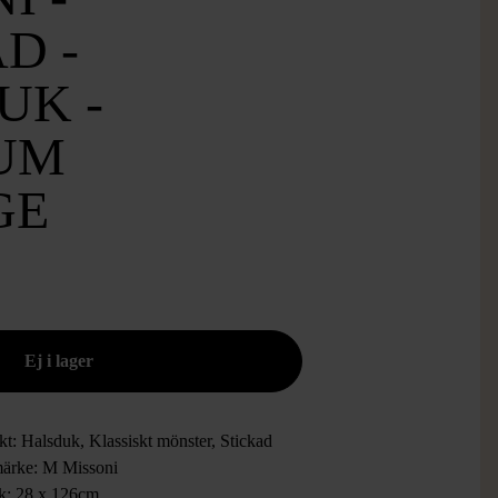
D -
UK -
UM
GE
kt: Halsduk, Klassiskt mönster, Stickad
ärke: M Missoni
ek: 28 x 126cm