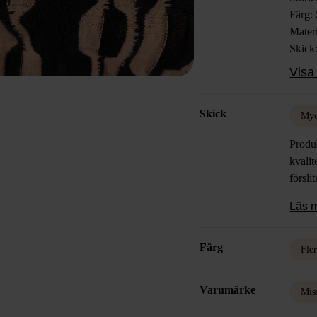
Färg: 
Materi
Skick
Visa 
Skick
Myc
Produk
kvalit
försli
Läs 
Färg
Fle
Varumärke
Mis