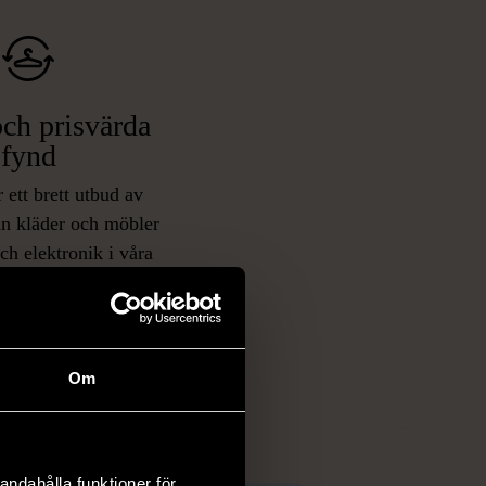
ch prisvärda
fynd
 ett brett utbud av
rån kläder och möbler
och elektronik i våra
har chansen att hitta
iginella föremål som
 i vanliga butiker.
ER
Om
andahålla funktioner för