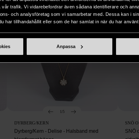
vår trafik. Vi vidarebefordrar även sådana identifierare och anna
nnons- och analysföretag som vi samarbetar med. Dessa kan i sin
har tillhandahållit eller som de har samlat in när du har använt 
okies
Anpassa
1/5
DYRBERG/KERN
SNÖ 
Dyrberg/Kern - Delise - Halsband med
SNÖ o