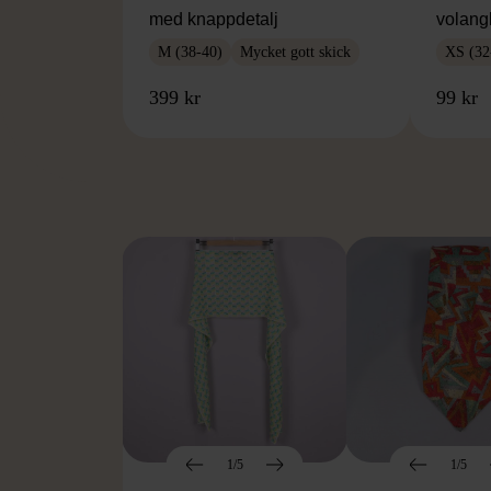
med knappdetalj
volang
M (38-40)
Mycket gott skick
XS (32
399 kr
99 kr
FR
1/5
1/5