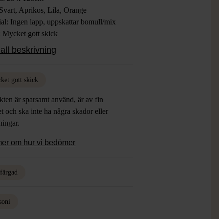
Svart, Aprikos, Lila, Orange
al: Ingen lapp, uppskattar bomull/mix
: Mycket gott skick
all beskrivning
ket gott skick
ten är sparsamt använd, är av fin
et och ska inte ha några skador eller
tningar.
mer om hur vi bedömer
rfärgad
soni