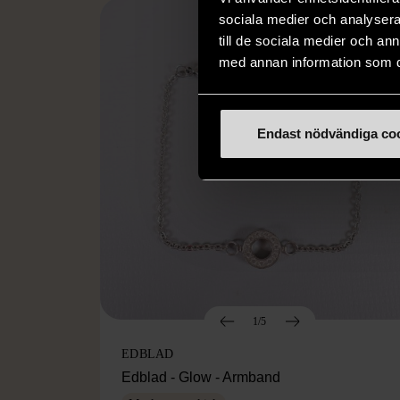
sociala medier och analysera 
till de sociala medier och a
med annan information som du 
Endast nödvändiga co
1/5
EDBLAD
Edblad - Glow - Armband