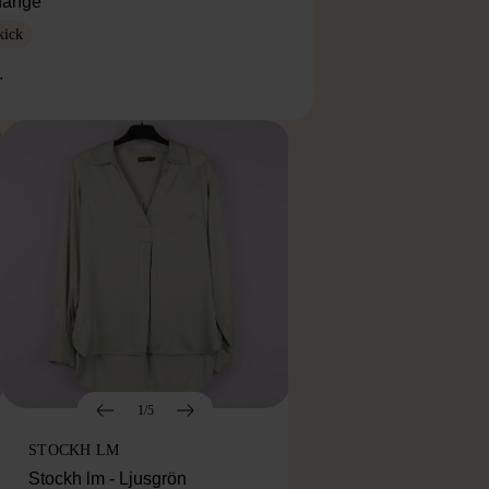
lhänge
kick
r
1/5
STOCKH LM
Stockh lm - Ljusgrön