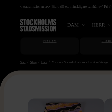
Hoppa
< stadsmissionen.se
Bidra till ett mänskligare samhälle
Fri f
till
huvudinnehåll
DAM
HERR
REA DAM
REA H
Start
Shop
Dam
Missoni - Stickad - Halsduk - Premium Vintage